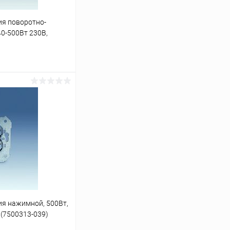
ия поворотно-
0-500Вт 230В,
3-39)
аться
К сравнению
Под заказ
я нажимной, 500Вт,
 (7500313-039)