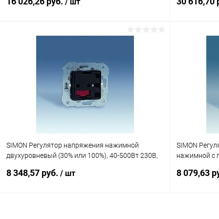
16 026,26 руб.
30 616,70 
/ шт
Подписаться
Купить в 1 клик
К сравнению
Купить в 1
В избранное
Под заказ
В избранн
SIMON Регулятор напряжения нажимной
SIMON Регул
двухуровневый (30% или 100%), 40-500Вт 230В,
нажимной с 
S82,82N, 88, механизм (75310-39)
500Вт 230В S
8 348,57 руб.
8 079,63 р
/ шт
Подписаться