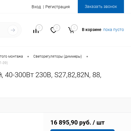
Заказать звонок
Вход
Регистрация
0
0
0
В корзине
пока пусто
•
•
того монтажа
Светорегуляторы (диммеры)
1-39)
40-300Вт 230В, S27,82,82N, 88,
16 895,90 руб.
/ шт