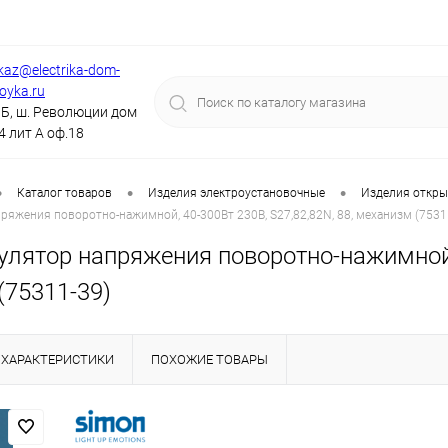
kaz@electrika-dom-
royka.ru
Б, ш. Революции дом
4 лит А оф.18
•
•
•
Каталог товаров
Изделия электроустановочные
Изделия откры
ряжения поворотно-нажимной, 40-300Вт 230В, S27,82,82N, 88, механизм (7531
лятор напряжения поворотно-нажимной, 
(75311-39)
ХАРАКТЕРИСТИКИ
ПОХОЖИЕ ТОВАРЫ