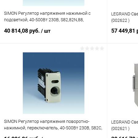
SIMON Регулятор напряжения нажимной с
LEGRAND Све
подсветкой, 40-500Вт 230В, S82,82N,88,
(002622 )
механизм (75305-69)
40 814,08 руб.
57 449,81 
/ шт
Подписаться
Купить в 1 клик
К сравнению
Купить в 1
В избранное
Под заказ
В избранн
SIMON Регулятор напряжения поворотно-
LEGRAND Све
нажимной, переключатель, 40-500Вт 230В, S82C,
(002621 )
механизм (75313-69)