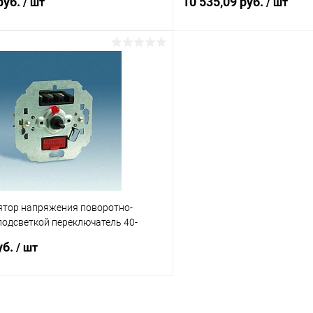
руб.
10 535,09 руб.
/ шт
/ шт
Подписаться
Подпис
 клик
К сравнению
Купить в 1 клик
ое
Под заказ
В избранное
ятор напряжения поворотно-
подсветкой переключатель 40-
82 82N 88 механизм (75318-39)
уб.
/ шт
Подписаться