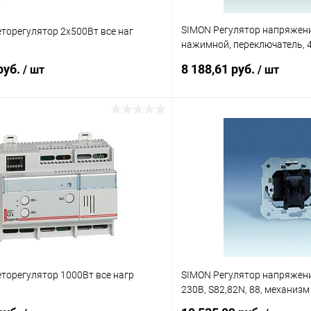
SIMON Регулятор напряжен
торегулятор 2х500Вт все наг
нажимной, переключатель, 4
S82,82N, 88, механизм (7531
руб.
8 188,61 руб.
/ шт
/ шт
Подписаться
Подпис
 клик
К сравнению
Купить в 1 клик
ое
Под заказ
В избранное
торегулятор 1000Вт все нагр
SIMON Регулятор напряжени
230В, S82,82N, 88, механизм