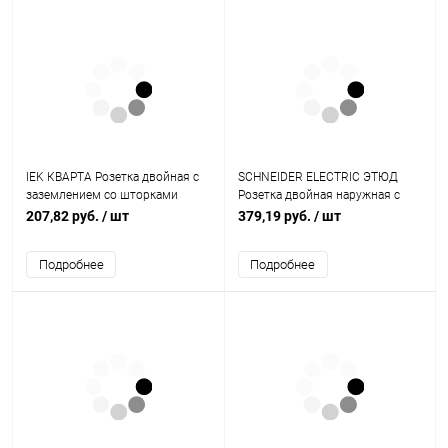
IEK КВАРТА Розетка двойная с
SCHNEIDER ELECTRIC ЭТЮД
заземлением со шторками
Розетка двойная наружная с
белая 16А (ERK21-K01-16-DM)
заземлением со шторками
207,82 руб.
/ шт
379,19 руб.
/ шт
белая (PA16-008B)
Подробнее
Подробнее