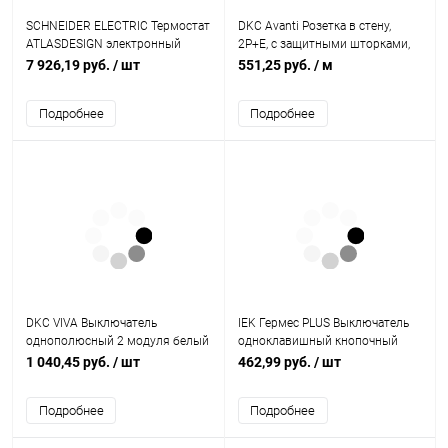
SCHNEIDER ELECTRIC Термостат
DKC Avanti Розетка в стену,
ATLASDESIGN электронный
2P+E, с защитными шторками,
теплого пола с датчиком от +5
''Белое облако'' (4400003)
7 926,19 руб.
/ шт
551,25 руб.
/ м
до +35C 16A в сборе белый
(ATN000138)
Подробнее
Подробнее
DKC VIVA Выключатель
IEK Гермес PLUS Выключатель
однополюсный 2 модуля белый
одноклавишный кнопочный
(45021)
наружный белый IP54 (EVMP13-
1 040,45 руб.
/ шт
462,99 руб.
/ шт
K01-10-54-EC)
Подробнее
Подробнее