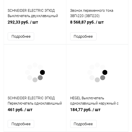
SCHNEIDER ELECTRIC ЭТЮД
Звонок переменного тока
Выключатель двухклавишный
ЗВП-220 (ЗВП220)
наружный белый сх.5 (BA10-
292,33 руб.
/ шт
8 568,87 руб.
/ шт
002B)
Подробнее
Подробнее
SCHNEIDER ELECTRIC ЭТЮД
HEGEL Выключатель
Переключатель одноклавишный
одноклавишный наружный с
наружный IP44 белый схема 6
изоляционной пластиной
461 руб.
/ шт
184,77 руб.
/ шт
(BA10-046B)
белый 16А (ВА16-113)
Подробнее
Подробнее