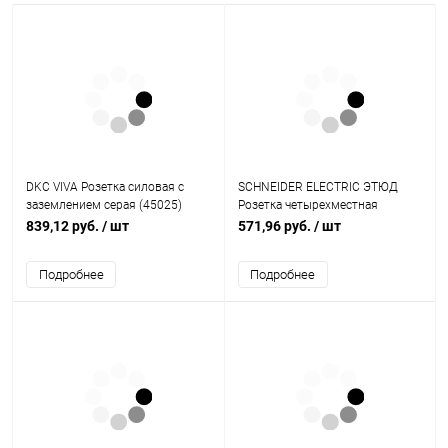
DKC VIVA Розетка силовая с
SCHNEIDER ELECTRIC ЭТЮД
заземлением серая (45025)
Розетка четырехместная
наружная без заземления без
839,12 руб.
/ шт
571,96 руб.
/ шт
шторок 16А 250B белая (PA16-
205B)
Подробнее
Подробнее