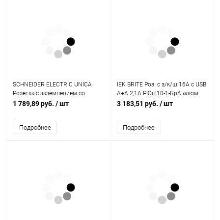
SCHNEIDER ELECTRIC UNICA
IEK BRITE Роз. с з/к/ш 16А с USB
Розетка с заземлением со
A+A 2,1А РЮш10-1-БрА алюм.
шторками IP44 белая
IEK (BR-R14-16-U21-D21-K47)
1 789,89 руб.
/ шт
3 183,51 руб.
/ шт
(MGU61.037.18)
Подробнее
Подробнее