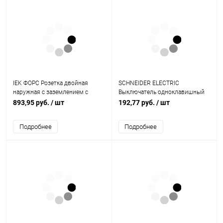
IEK ФОРС Розетка двойная
SCHNEIDER ELECTRIC
наружная с заземлением с
Выключатель одноклавишный
крышкой IP54 (РСб22-3-ФСр)
ATLASDESIGN схема 1 10АХ
893,95 руб.
/ шт
192,77 руб.
/ шт
механизм белый (ATN000111)
Подробнее
Подробнее