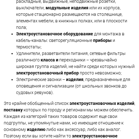
раскладные, выдвижные, неподвижные розетки,
выключатели,
модульные
изделия
или их корпуса,
которые стационарно размещаются на столешнице,
элементах мебели, в книжных полках, или в плоскости
пола;
Электроустановочное оборудование
для монтажа в
кабель-каналы: светорегуляционные
приборы
и
термостаты;
Удлинители, разветвители питания, сетевые фильтры
различного
класса и
переходники – чрезвычайно
широкая группа изделий, не найти среди которых нужный
электроустановочный
прибор
просто невозможно;
Электрические звонки –
изделия
, предназначенные для
оповещения и сигнализации (от школьных звонков до
судовых ревунов).
Это крайне обобщенный список
электроустановочных изделий
,
поставку
которых по городу и регионам мы можем обеспечить.
Каждая из категорий таких товаров содержит еще свои
подгруппы, не упомянутые нами, но имеющие отношение к
основному
изделию
либо как аксессуар, либо как аналог.
Поэтому если вы хотите найти то
электроустановочное