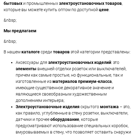
бытовых
и промышленных
электроустановочных товаров
,
которые вы можете купить оптом по доступной
цене
.
&nbsp;
Мы предлагаем
&nbsp;
В нашем
каталоге
среди
товаров
этой категории представлены:
Аксессуары для
электроустановочных изделий
: это
элементы
внешней отделки розеток или выключателей,
причем как самые простые, но функциональные, так и
изготовленные из
материалов премиум-класса
,
имеющие существенное декоративное значение и
являющиеся своеобразным художественным
дополнением интерьера;
Электроустановочные изделия
скрытого
монтажа
– это,
как правило, углубленные в стену розетки, выключатели,
датчики и прочее
оборудование
, которые
предусматривают использование специальных коробок,
вмуровываемых в стену, что позволяет оставить снаружи