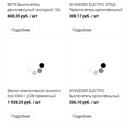
BRITE Выключатель
SCHNEIDER ELECTRIC ЭТЮД
двухклавишный проходной 10А
Переключатель одноклавишный
ВС10-2-6-БрЖ жемчуг (BR-V22-0-
наружный белый сх.6 (BA10-
600,35 руб.
/ шт
308,17 руб.
/ шт
10-K36)
004B)
Подробнее
Подробнее
Звонок электрический громкого
SCHNEIDER ELECTRIC
боя МЗМ-1 220В переменный
Выключатель одноклавишный,
ток (МЗМ-1 ~220В)
в рамку, белый схема 1
1 928,33 руб.
/ шт
206,10 руб.
/ шт
(GSL000111)
Подробнее
Подробнее