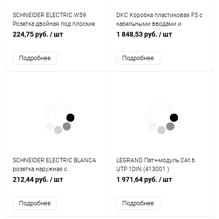
SCHNEIDER ELECTRIC W59
DKC Коробка пластиковая FS с
Розетка двойная под плоские
кабельными вводами и
вилки без заземления в рамку
клеммниками,
224,75 руб.
/ шт
1 848,53 руб.
/ шт
бук (RS6-253-8-86)
IP56,100х100х50мм, 5р,
450V,20A,10мм.кв (FSB11510)
Подробнее
Подробнее
SCHNEIDER ELECTRIC BLANCA
LEGRAND Патч-модуль CAt 6
розетка наружная с
UTP 1DIN (413001 )
заземлением со шторками, 16А,
212,44 руб.
/ шт
1 971,64 руб.
/ шт
250В, белый (BLNRA011101)
Подробнее
Подробнее