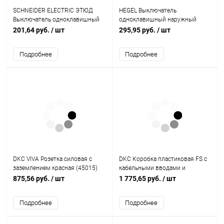
SCHNEIDER ELECTRIC ЭТЮД
HEGEL Выключатель
Выключатель одноклавишный
одноклавишный наружный
наружный белый сх.1 (BA10-
белый IP44 16А (ВА16-211)
201,64 руб.
/ шт
295,95 руб.
/ шт
001B)
Подробнее
Подробнее
DKC VIVA Розетка силовая с
DKC Коробка пластиковая FS с
заземлением красная (45015)
кабельными вводами и
клеммниками IP55
875,56 руб.
/ шт
1 775,65 руб.
/ шт
100х100х50мм 6р 450V 6A 4мм
кв. (FSB11604)
Подробнее
Подробнее