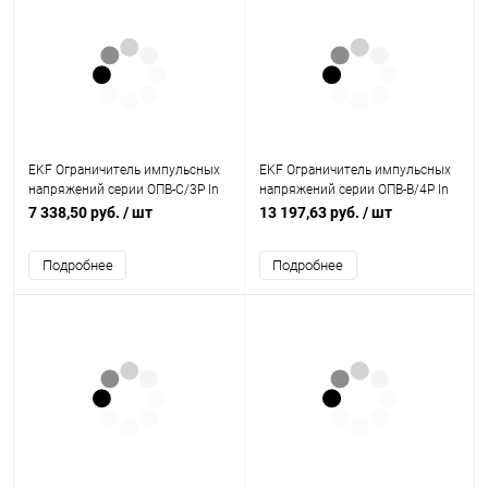
EKF Ограничитель импульсных
EKF Ограничитель импульсных
напряжений серии ОПВ-C/3P In
напряжений серии ОПВ-B/4P In
20кА 400В (с сигнализацией)
30кА 400В (opv-b4)
7 338,50 руб.
/ шт
13 197,63 руб.
/ шт
(opv-c3)
Подробнее
Подробнее