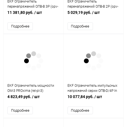
EKF Ограничитель
EKF Ограничитель
перенапряжений ОПВ-B 3P (opv-
перенапряжений ОПВ-B 2P (opv-
b3)
b2)
11 381,80 руб.
/ шт
5 029,19 руб.
/ шт
Подробнее
Подробнее
EKF Ограничитель мощности
EKF Ограничитель импульсных
ОМ-3 PROxima (rel-pl-3)
напряжений серии ОПВ-D/4P In
5кА 230В (с сигнализацией)
4 823,49 руб.
/ шт
10 077,84 руб.
/ шт
(opv-d4)
Подробнее
Подробнее