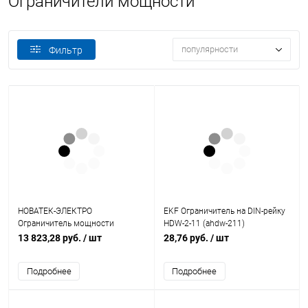
Ограничители мощности
популярности
Фильтр
НОВАТЕК-ЭЛЕКТРО
EKF Ограничитель на DIN-рейку
Ограничитель мощности
HDW-2-11 (ahdw-211)
ОМ-310 трехфазный
13 823,28 руб.
/ шт
28,76 руб.
/ шт
(3425604310)
Подробнее
Подробнее