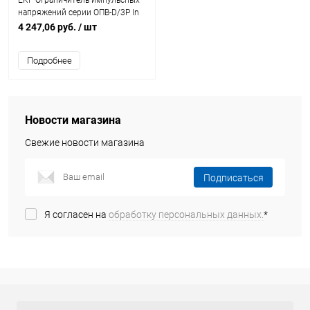
EKF Ограничитель импульсных
напряжений серии ОПВ-D/3P In
5кА 230В (с сигнализацией)
4 247,06 руб.
/ шт
(opv-d3)
Подробнее
Новости магазина
Свежие новости магазина
Подписаться
Я согласен на
обработку персональных данных.
*