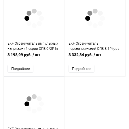
EKF Ограничитель импульсных
EKF Ограничитель
напряжений серии ОПВ-C/2P In
перенапряжений ОПВ-B 1P (opv-
20кА 400В (opv-c2)
b1)
3 198,99 руб.
/ шт
3 332,34 руб.
/ шт
Подробнее
Подробнее