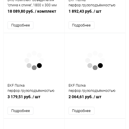
DKC Комплект объединения
EKF Полка
''спина к спине'', 1800 x 300 мм
перфор.грузоподъёмностью
(R5KFRE1830M)
100 кг (глубина 450) (ITASP450)
18 089,80 руб.
/ комплект
1 892,43 руб.
/ шт
Подробнее
Подробнее
EKF Полка
EKF Полка
перфор.грузоподъёмностью
перфор.грузоподъёмностью
100 кг (глубина 750) (ITASP750)
100 кг (глубина 620) (ITASP620)
3 179,51 руб.
/ шт
2 064,61 руб.
/ шт
Подробнее
Подробнее