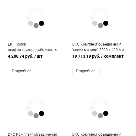
EKF Полка
DKC Комплект объединения
перфор.грузоподъёмностью
''спина к спине'', 2200 x 400 мм
100 кг (глубина 1000)
(R5KFRE2240M)
4 288,74 руб.
/ шт
19 713,19 руб.
/ комплект
(ITASP1000)
Подробнее
Подробнее
DKC Комплект объединения
DKC Комплект объединения