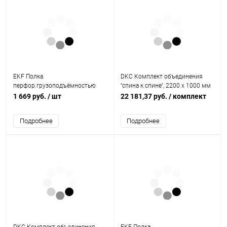
EKF Полка
DKC Комплект объединения
перфор.грузоподъёмностью
''спина к спине'', 2200 x 1000 мм
100 кг (глубина 390) (ITASP390)
(R5KFRE22100M)
1 669 руб.
/ шт
22 181,37 руб.
/ комплект
Подробнее
Подробнее