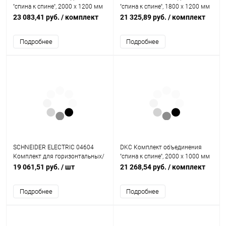
''спина к спине'', 2000 x 1200 мм
''спина к спине'', 1800 x 1200 мм
(R5KFRE20120M)
(R5KFRE18120M)
23 083,41 руб.
/ комплект
21 325,89 руб.
/ комплект
Подробнее
Подробнее
SCHNEIDER ELECTRIC 04604
DKC Комплект объединения
Комплект для горизонтальных/
''спина к спине'', 2000 x 1000 мм
вертикальных LINERGY 2500А
(R5KFRE20100M)
19 061,51 руб.
/ шт
21 268,54 руб.
/ комплект
(4604)
Подробнее
Подробнее