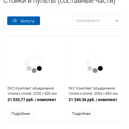
Стойки и пульты (составные части)
популярности
Фильтр
DKC Комплект объединения
DKC Комплект объединения
''спина к спине'', 2200 x 600 мм
''спина к спине'', 2000 x 800 мм
(R5KFRE2260M)
(R5KFRE2080M)
21 035,77 руб.
/ комплект
21 340,36 руб.
/ комплект
Подробнее
Подробнее