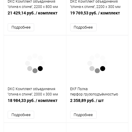
DKC Комплект объединения
DKC Комплект объединения
''спина к спине'', 2200 x 800 мм
''спина к спине'', 2200 x 300 мм
(R5KFRE2280M)
(R5KFRE2230M)
21 429,14 руб.
/ комплект
19 769,53 руб.
/ комплект
Подробнее
Подробнее
DKC Комплект объединения
EKF Полка
''спина к спине'', 2000 x 300 мм
перфор.грузоподъёмностью
(R5KFRE2030M)
100 кг (глубина 580) (ITASP580)
18 984,33 руб.
/ комплект
2 358,89 руб.
/ шт
Подробнее
Подробнее