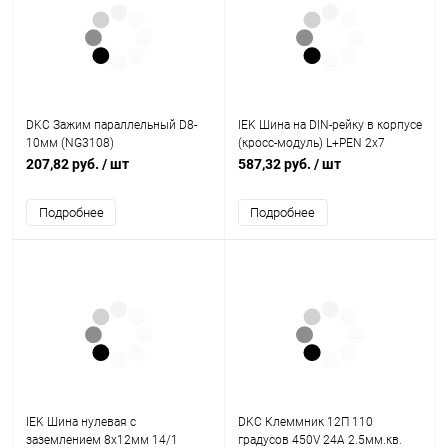
DKC Зажим параллельный D8-
IEK Шина на DIN-рейку в корпусе
10мм (NG3108)
(кросс-модуль) L+PEN 2х7
(YND10-2-07-100)
207,82 руб.
/ шт
587,32 руб.
/ шт
Подробнее
Подробнее
IEK Шина нулевая с
DKC Клеммник 12П 110
заземлением 8х12мм 14/1
градусов 450V 24A 2.5мм.кв.