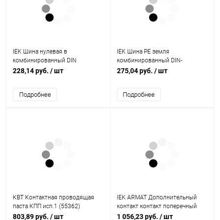
IEK Шина нулевая в
IEK Шина PE земля
комбинированный DIN
комбинированный DIN-
-изолятор типа Стойка
изолятор типа Стойка
228,14 руб.
/ шт
275,04 руб.
/ шт
ШНИ-8х12-8-КС-С (YNN10-812-
ШНИ-8х12-12-КС-Ж (YNN10-812-
8DP-K07)
12DP-K05)
Подробнее
Подробнее
КВТ Контактная проводящая
IEK ARMAT Дополнительный
паста КПП исп.1 (55362)
контакт контакт поперечный
ДКП-20 GV2P (AR-AUX-AFA20)
803,89 руб.
/ шт
1 056,23 руб.
/ шт