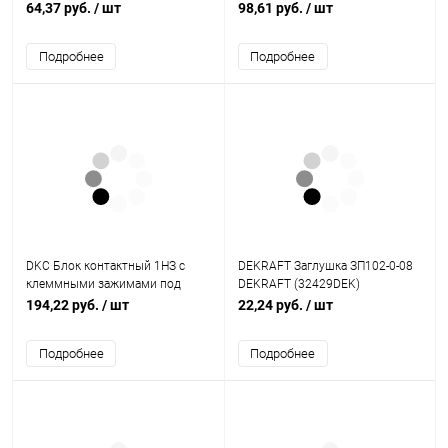
крепление по краям (YNN11-08-
64,37 руб.
/ шт
98,61 руб.
/ шт
100)
Подробнее
Подробнее
DKC Блок контактный 1НЗ с
DEKRAFT Заглушка ЗП102-0-08
клеммными зажимами под
DEKRAFT (32429DEK)
винт (ACVL01)
194,22 руб.
/ шт
22,24 руб.
/ шт
Подробнее
Подробнее