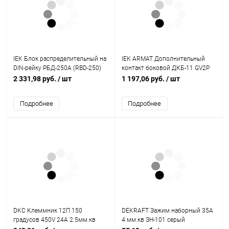
IEK Блок распределительный на
IEK ARMAT Дополнительный
DIN-рейку РБД-250А (RBD-250)
контакт боковой ДКБ-11 GV2P
(AR-AUX-ASA11)
2 331,98 руб.
/ шт
1 197,06 руб.
/ шт
Подробнее
Подробнее
DKC Клеммник 12П 150
DEKRAFT Зажим наборный 35А
градусов 450V 24A 2.5мм.кв
4 мм.кв ЗН-101 серый