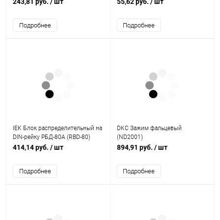
фибергласс (43112FV)
(32400DEK)
243,81 руб.
/ шт
55,62 руб.
/ шт
Подробнее
Подробнее
IEK Блок распределительный на
DKC Зажим фальцевый
DIN-рейку РБД-80А (RBD-80)
(ND2001)
414,14 руб.
/ шт
894,91 руб.
/ шт
Подробнее
Подробнее