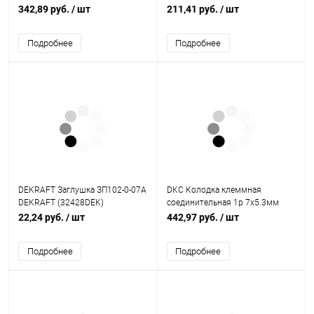
крепление по центру (YNN20-14-
полиамид 6.6 (43112NY)
342,89 руб.
/ шт
211,41 руб.
/ шт
100)
Подробнее
Подробнее
DEKRAFT Заглушка ЗП102-0-07A
DKC Колодка клеммная
DEKRAFT (32428DEK)
соединительная 1р 7х5.3мм
зеленый (T167)
22,24 руб.
/ шт
442,97 руб.
/ шт
Подробнее
Подробнее