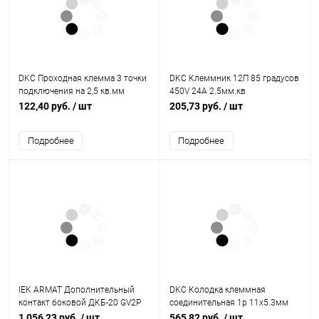
DKC Проходная клемма 3 точки
DKC Клеммник 12П 85 градусов
подключения на 2,5 кв.мм
450V 24A 2.5мм.кв
синяя (ZEFC210BL)
полипропилен черный
122,40 руб.
/ шт
205,73 руб.
/ шт
(43112PL/R)
Подробнее
Подробнее
IEK ARMAT Дополнительный
DKC Колодка клеммная
контакт боковой ДКБ-20 GV2P
соединительная 1р 11х5.3мм
(AR-AUX-ASA20)
(T1611)
1 056,23 руб.
/ шт
565,82 руб.
/ шт