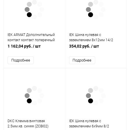
IEK ARMAT Дополнительный
IEK Шина нулевая с
контакт контакт поперечный
заземлением 8х12мм 14/2
ДКП-11 GV2P (AR-AUX-AFA11)
крепление по краям (YNN21-14-
1 162,04 руб.
/ шт
354,02 руб.
/ шт
100)
Подробнее
Подробнее
DKC Клемма винтовая
IEK Шина нулевая с
2.5мм.кв. синяя (ZCBI02)
заземлением 6х9мм 8/2