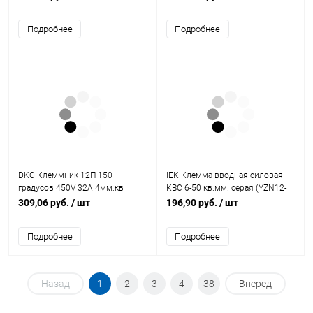
Подробнее
Подробнее
DKC Клеммник 12П 150
IEK Клемма вводная силовая
градусов 450V 32A 4мм.кв
КВС 6-50 кв.мм. серая (YZN12-
фибергласс (43312FV)
050-K03)
309,06 руб.
/ шт
196,90 руб.
/ шт
Подробнее
Подробнее
Назад
1
2
3
4
38
Вперед