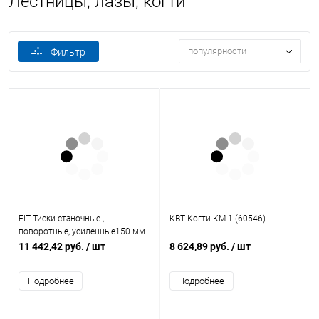
Лестницы, лазы, когти
популярности
Фильтр
FIT Тиски станочные ,
КВТ Когти КМ-1 (60546)
поворотные, усиленные150 мм
( 17 кг ) (59729)
11 442,42 руб.
/ шт
8 624,89 руб.
/ шт
Подробнее
Подробнее