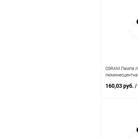
В 
Купить в 1 кл
В избранное
OSRAM Лампа л
люминесцентная
36/830 G13 тепл
160,03 руб.
/
(581457) (4008
В 
Купить в 1 кл
В избранное