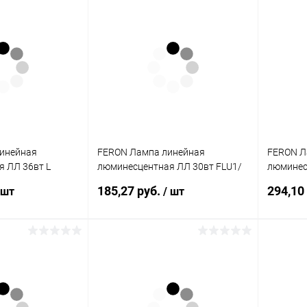
корзину
В корзину
ик
К сравнению
Купить в 1 клик
К сравнению
Купит
В наличии
В избранное
В наличии
В изб
инейная
FERON Лампа линейная
FERON Л
 ЛЛ 36вт L
люминесцентная ЛЛ 30вт FLU1/
люминес
о-белая Lumilux
Т8 864 G13 дневная (FLU1/Т8)
Т5 864 G
185,27 руб.
294,10
 шт
/ шт
321581457)
(3003)
(3052)
корзину
В корзину
ик
К сравнению
Купить в 1 клик
К сравнению
Купит
В наличии
В избранное
В наличии
В изб