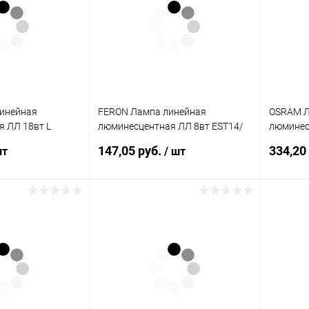
инейная
FERON Лампа линейная
OSRAM Л
 ЛЛ 18вт L
люминесцентная ЛЛ 8вт EST14/
люминес
вная (Смоленск)
Т5 864 G5 дневная (EST14/Т5)
54/840 G
147,05 руб.
334,20
шт
/ шт
)
(3044)
(405030
корзину
В корзину
ик
К сравнению
Купить в 1 клик
К сравнению
Купит
В наличии
В избранное
В наличии
В изб