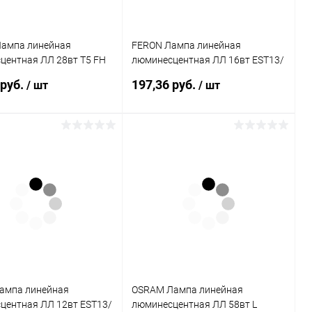
ампа линейная
FERON Лампа линейная
центная ЛЛ 28вт T5 FH
люминесцентная ЛЛ 16вт EST13/
5 белая (464725)
Т4 864 G5 дневная (EST13/Т4)
 руб.
197,36 руб.
/ шт
/ шт
0464725)
(3025)
В корзину
В корзину
ь в 1 клик
К сравнению
Купить в 1 клик
К сравнению
ранное
В наличии
В избранное
В наличии
ампа линейная
OSRAM Лампа линейная
центная ЛЛ 12вт EST13/
люминесцентная ЛЛ 58вт L