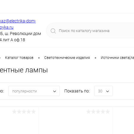
kaz@electrika-dom-
royka.ru
Б, ш. Революции дом
4 лит А оф.18
•
•
•
Каталог товаров
Светотехнические изделия
Источники света(л
ентные лампы
о:
Показать по:
популярности
30