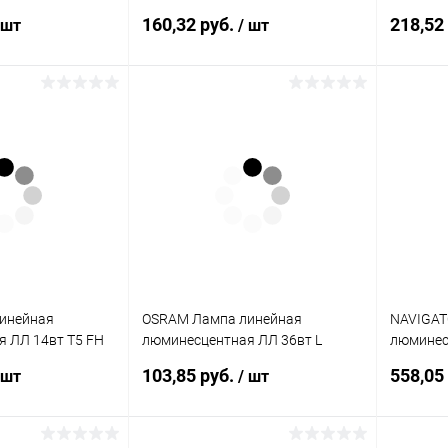
евная
36/865 G13 дневная (581433)
Т4 864 G
160,32 руб.
218,52
 шт
/ шт
)
(4008321581433)
(3020)
корзину
В корзину
ик
К сравнению
Купить в 1 клик
К сравнению
Купит
В наличии
В избранное
В наличии
В изб
инейная
OSRAM Лампа линейная
NAVIGAT
 ЛЛ 14вт T5 FH
люминесцентная ЛЛ 36вт L
люминес
-белая (464824)
36/640 G13 белая (959713)
840 G5 б
103,85 руб.
558,05
 шт
/ шт
)
(4008321959713)
(13052)