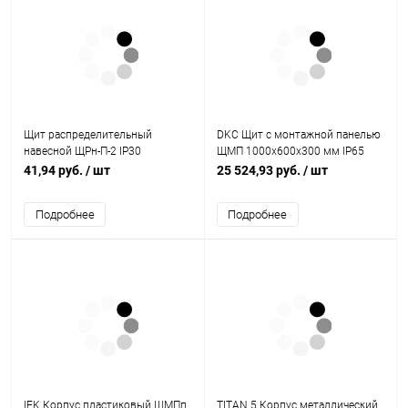
Щит распределительный
DKC Щит с монтажной панелью
навесной ЩРн-П-2 IP30
ЩМП 1000x600x300 мм IP65
пластиковый белый без двери
серия ST (R5ST1063)
41,94 руб.
/ шт
25 524,93 руб.
/ шт
Tyco (68022)
Подробнее
Подробнее
IEK Корпус пластиковый ЩМПп
TITAN 5 Корпус металлический