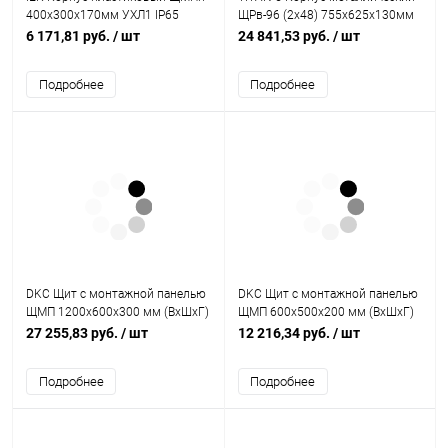
400х300х170мм УХЛ1 IP65
ЩРв-96 (2х48) 755х625х130мм
(MKP93-N-403017-65)
IP31 серый (одна дверь) IEK
6 171,81 руб.
/ шт
24 841,53 руб.
/ шт
Подробнее
Подробнее
DKC Щит с монтажной панелью
DKC Щит с монтажной панелью
ЩМП 1200x600x300 мм (ВхШхГ)
ЩМП 600x500x200 мм (ВхШхГ)
IP65 серия ST (R5ST1263)
IP65 серия ST (R5ST0652)
27 255,83 руб.
/ шт
12 216,34 руб.
/ шт
Подробнее
Подробнее