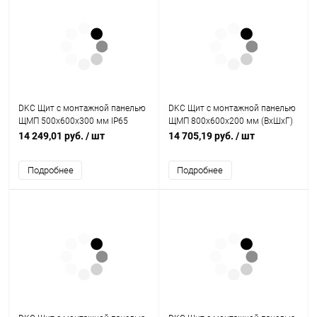
DKC Щит с монтажной панелью
DKC Щит с монтажной панелью
ЩМП 500x600x300 мм IP65
ЩМП 800x600x200 мм (ВхШхГ)
серия ST (R5ST0563)
IP65 серия ST (R5ST0862)
14 249,01 руб.
/ шт
14 705,19 руб.
/ шт
Подробнее
Подробнее