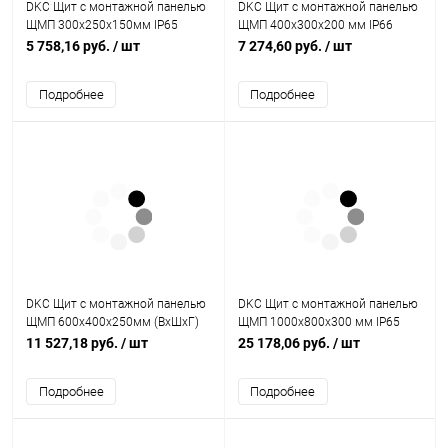
DKC Щит с монтажной панелью
DKC Щит с монтажной панелью
ЩМП 300x250x150мм IP65
ЩМП 400x300x200 мм IP66
серия ST (R5ST0391)
серия ST (R5ST0432)
5 758,16 руб.
/ шт
7 274,60 руб.
/ шт
Подробнее
Подробнее
DKC Щит с монтажной панелью
DKC Щит с монтажной панелью
ЩМП 600x400x250мм (ВхШхГ)
ЩМП 1000x800x300 мм IP65
IP65 серия ST (R5ST0649)
серия ST (R5ST1083)
11 527,18 руб.
/ шт
25 178,06 руб.
/ шт
Подробнее
Подробнее