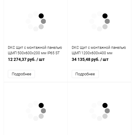
DKC Щит с монтажной панелью
DKC Щит с монтажной панелью
ЩМП 500x600x200 мм IP65 ST
ЩМП 1200x600x400 мм
(R5ST0562)
(ВхШхГ)IP65 серия ST
12 274,37 руб.
/ шт
34 135,48 руб.
/ шт
(R5ST1264)
Подробнее
Подробнее