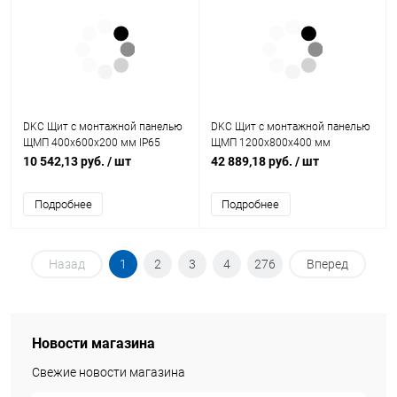
DKC Щит с монтажной панелью
DKC Щит с монтажной панелью
ЩМП 400x600x200 мм IP65
ЩМП 1200x800x400 мм
серия ST (R5ST0462)
(ВхШхГ)IP65 серия ST
10 542,13 руб.
/ шт
42 889,18 руб.
/ шт
(R5ST1284)
Подробнее
Подробнее
Назад
1
2
3
4
276
Вперед
Новости магазина
Свежие новости магазина