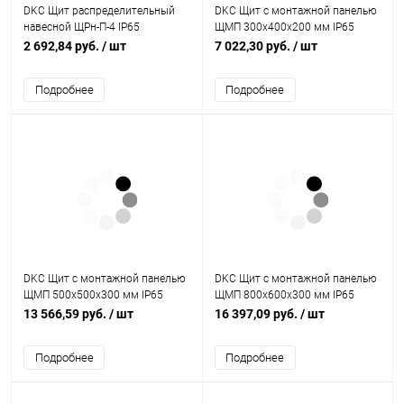
DKC Щит распределительный
DKC Щит с монтажной панелью
навесной ЩРн-П-4 IP65
ЩМП 300x400x200 мм IP65
пластиковый прозрачная дверь
серия ST (R5ST0342)
2 692,84 руб.
/ шт
7 022,30 руб.
/ шт
серый (85604)
Подробнее
Подробнее
DKC Щит с монтажной панелью
DKC Щит с монтажной панелью
ЩМП 500x500x300 мм IP65
ЩМП 800x600x300 мм IP65
серия ST (R5ST0553)
серия ST (R5ST0863)
13 566,59 руб.
/ шт
16 397,09 руб.
/ шт
Подробнее
Подробнее