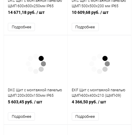
DKC Щит с монтажной панелью
DKC Щит с монтажной панелью
ЩМП 600x600x250мм IP65
ЩМП 500x500x200 мм IP65
серия ST (R5ST0669)
серия ST (R5ST0552)
14 671,18 руб.
/ шт
10 609,68 руб.
/ шт
Подробнее
Подробнее
DKC Щит с монтажной панелью
EKF Щит с монтажной панелью
ЩМП 200x300x150мм IP65
ЩМП-600х400х210 (ЩМП-09)
серия ST (R5ST0231)
IP31 (mb22-09)
5 603,45 руб.
/ шт
4 366,50 руб.
/ шт
Подробнее
Подробнее