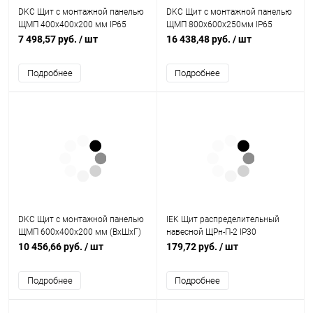
DKC Щит с монтажной панелью
DKC Щит с монтажной панелью
ЩМП 400x400x200 мм IP65
ЩМП 800x600x250мм IP65
серия ST (R5ST0442)
серия ST (R5ST0869)
7 498,57 руб.
/ шт
16 438,48 руб.
/ шт
Подробнее
Подробнее
DKC Щит с монтажной панелью
IEK Щит распределительный
ЩМП 600x400x200 мм (ВхШхГ)
навесной ЩРн-П-2 IP30
IP65 серия ST (R5ST0642)
пластиковый белый прозрачная
10 456,66 руб.
/ шт
179,72 руб.
/ шт
дверьКМПн 2/2 (MKP42-N-02-30-
20)
Подробнее
Подробнее