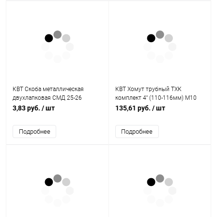
КВТ Скоба металлическая
КВТ Хомут трубный ТХК
двухлапковая СМД 25-26
комплект 4'' (110-116мм) М10
(Fortisflex) (50226)
(Fortisflex) (59908)
3,83 руб.
/ шт
135,61 руб.
/ шт
Подробнее
Подробнее