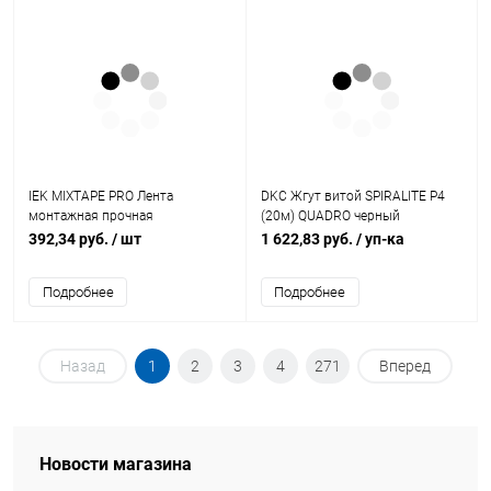
IEK MIXTAPE PRO Лента
DKC Жгут витой SPIRALITE P4
монтажная прочная
(20м) QUADRO черный
двусторонняя 1х20мм 5м (MT7-
(00924RL)
392,34 руб.
/ шт
1 622,83 руб.
/ уп-ка
LM30-01-20-05)
Подробнее
Подробнее
Назад
1
2
3
4
271
Вперед
Новости магазина