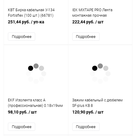
КВТ Бирка кабельная У-134
IEK MIXTAPE PRO Лента
Fortisflex (100 шт.) (66781)
монтажная прочная
двусторонняя 1х9мм 5м (MT7-
251,44 руб.
/ уп-ка
222,44 руб.
/ шт
LM30-01-09-05)
Подробнее
Подробнее
EKF Изолента класс А
Зажим кабельный с дюбелем
(профессиональная) 0.18х19мм
SF-plus KB 8
20м черная Simple (plc-iz-a-b)
98,10 руб.
/ шт
120,90 руб.
/ шт
Подробнее
Подробнее