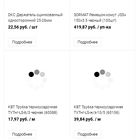
DKC Держатель оцинкованный
SORMAT Ремешок-хомут JSS+
односторонний 25-26мм
150х3.5 черный (100шт)
(53344)
22,56 руб.
/ шт
419,87 руб.
/ уп-ка
Подробнее
Подробнее
КВТ Трубка термоусадочная
КВТ Трубка термоусадочная
ТУТнг-LS-6/3 черная (60088)
ТУТнг-LS-ж/з-10/5 (60106)
17,97 руб.
/ м
39,84 руб.
/ м
Подробнее
Подробнее