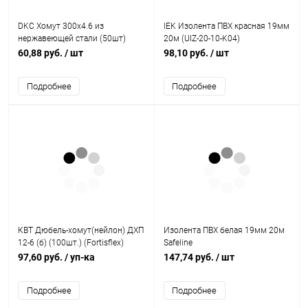
DKC Хомут 300х4.6 из
IEK Изолента ПВХ красная 19мм
нержавеющей стали (50шт)
20м (UIZ-20-10-K04)
(27606)
60,88 руб.
/ шт
98,10 руб.
/ шт
Подробнее
Подробнее
КВТ Дюбель-хомут(нейлон) ДХП
Изолента ПВХ белая 19мм 20м
12-6 (б) (100шт.) (Fortisflex)
Safeline
(57159)
97,60 руб.
/ уп-ка
147,74 руб.
/ шт
Подробнее
Подробнее