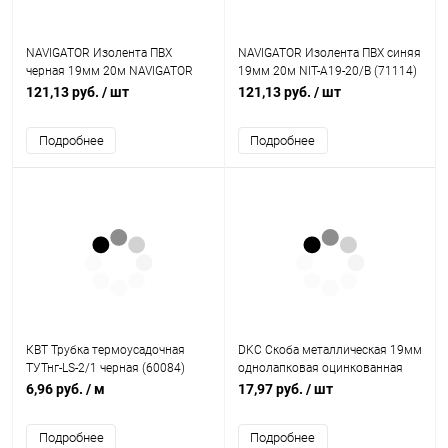
NAVIGATOR Изолента ПВХ
NAVIGATOR Изолента ПВХ синяя
черная 19мм 20м NAVIGATOR
19мм 20м NIT-A19-20/B (71114)
NIT-A19-20/BL (71110) (17357)
(17361)
121,13 руб.
/ шт
121,13 руб.
/ шт
Подробнее
Подробнее
КВТ Трубка термоусадочная
DKC Скоба металлическая 19мм
ТУТнг-LS-2/1 черная (60084)
однолапковая оцинкованная
(53342)
6,96 руб.
/ м
17,97 руб.
/ шт
Подробнее
Подробнее