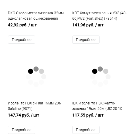
DKC Скоба металлическая 32мм
КВТ Хомут заземления УХЗ (40-
однолапковая оцинкованная
60)/W2 (Fortisflex) (78514)
(53346)
42,92 руб.
/ шт
141,96 руб.
/ шт
Подробнее
Подробнее
Изолента ПВХ синяя 19мм 20м
IEK Изолента ПВХ желто-
Safeline (9371)
зеленая 19мм 20м (UIZ-20-10-
K52)
147,74 руб.
/ шт
117,55 руб.
/ шт
Подробнее
Подробнее