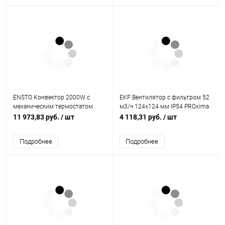
ENSTO Конвектор 2000W с
EKF Вентилятор с фильтром 52
механическим термостатом
м3/ч 124x124 мм IP54 PROxima
IP21 389мм (EPHBM20PR)
(FAN52F)
11 973,83 руб.
/ шт
4 118,31 руб.
/ шт
Подробнее
Подробнее