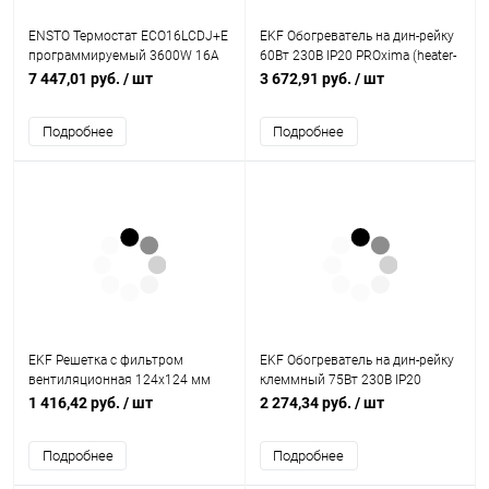
ENSTO Термостат ECO16LCDJ+E
EKF Обогреватель на дин-рейку
программируемый 3600W 16А
60Вт 230В IP20 PROxima (heater-
(ECO16LCDJ+E)
60-20)
7 447,01 руб.
/ шт
3 672,91 руб.
/ шт
Подробнее
Подробнее
EKF Решетка с фильтром
EKF Обогреватель на дин-рейку
вентиляционная 124x124 мм
клеммный 75Вт 230В IP20
IP54 PROxima (EXF52)
PROxima (heater-click-75-20)
1 416,42 руб.
/ шт
2 274,34 руб.
/ шт
Подробнее
Подробнее