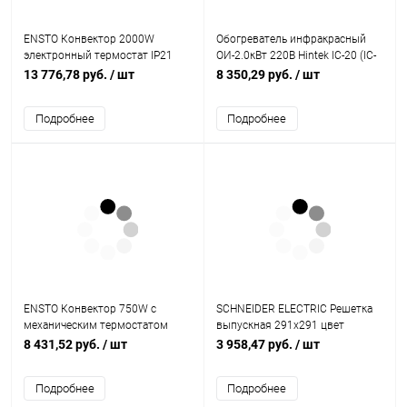
ENSTO Конвектор 2000W
Обогреватель инфракрасный
электронный термостат IP21
ОИ-2.0кВт 220В Hintek IC-20 (IC-
вилка (EPHBE20PR)
20)
13 776,78 руб.
/ шт
8 350,29 руб.
/ шт
Подробнее
Подробнее
ENSTO Конвектор 750W с
SCHNEIDER ELECTRIC Решетка
механическим термостатом
выпускная 291х291 цвет
IP21 389мм (EPHBM07PR)
RAL7035 (NSYCAG291LPF)
8 431,52 руб.
/ шт
3 958,47 руб.
/ шт
Подробнее
Подробнее