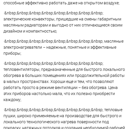
способные эффективно работать даже на открытом воздухе;
·&nbsp;&nbsp;&nbsp;&nbsp;&nbsp;&nbsp;&nbsp;&nbsp;
электрические конвекторы, пришедшие на смены габаритным
масляным радиаторам и выгодно от них отличающиеся своим
дизайном и компактностью;
·&nbsp;&nbsp;&nbsp;&nbsp;&nbsp;&nbsp;&nbsp;&nbsp; масляные
электронагреватели – надежные, понятные и эффективные
приборы;
·&nbsp;&nbsp;&nbsp;&nbsp;&nbsp;&nbsp;&nbsp;&nbsp;
тепловентиляторы, предназначенные для быстрого локального
обогрева в больших помещениях или продолжительной работы
в малых пространствах. Хороши еще и тем, что позволяют
работать просто в режиме вентиляции – без обогрева. Цена
этих приборов настолько мала, что их полезно приобрести
каждому;
·&nbsp;&nbsp;&nbsp;&nbsp;&nbsp;&nbsp;&nbsp;&nbsp; тепловые
пушки, широко применяемые на производстве для быстрого и
локального технологического нагрева поверхности под
покраску, натяжных потолков и создания необходимой рабочей