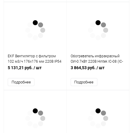
EKF Вентилятор с фильтром
Обогреватель инфракрасный
102 м3/ч 176x176 мм 220В IP54
ОИ-0.7кВт 220В Hintek IC-08 (IC-
PROxima (FAN102F)
08)
5 131,21 руб.
/ шт
3 864,53 руб.
/ шт
Подробнее
Подробнее