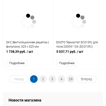
DKC Вентиляционная решетка с
ENSTO Термостат ECO10FJ для
фильтром, 325 x 325 мм
пола 2300W 10А (ECO10FJ)
(R5RF20)
1 738,39 руб.
/ шт
5 037,71 руб.
/ шт
Подробнее
Подробнее
Назад
1
2
3
4
29
Вперед
Новости магазина