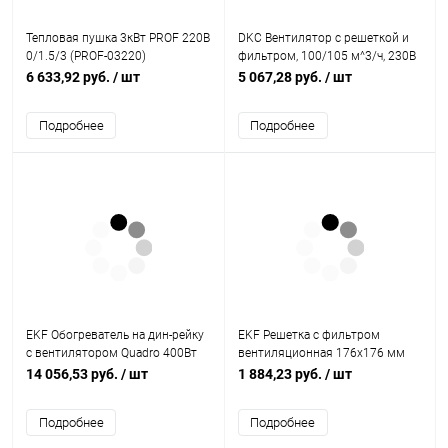
Тепловая пушка 3кВт PROF 220B
DKC Вентилятор c решеткой и
0/1.5/3 (PROF-03220)
фильтром, 100/105 м^3/ч, 230В
(R5RV13230)
6 633,92 руб.
/ шт
5 067,28 руб.
/ шт
Подробнее
Подробнее
EKF Обогреватель на дин-рейку
EKF Решетка с фильтром
с вентилятором Quadro 400Вт
вентиляционная 176x176 мм
230В IP20 PROxima (heater-vent-
IP54 PROxima (EXF170)
14 056,53 руб.
/ шт
1 884,23 руб.
/ шт
q-400-20)
Подробнее
Подробнее