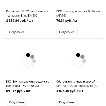
Конвектор 500W механический
DKC Шланг дренажный D=16 мм
термостат Engy EN-500
(AIR16)
(010550)
3 339,84 руб.
/ шт
70,31 руб.
/ м
Подробнее
Подробнее
DKC Вентиляционная решетка с
Обогреватель инфракрасный
фильтром, 150 x 150 мм
ОИ-1.0кВт 220В Hintek IC-10 (IC-
(R5RF12)
10)
691,15 руб.
/ шт
4 875,40 руб.
/ шт
Подробнее
Подробнее