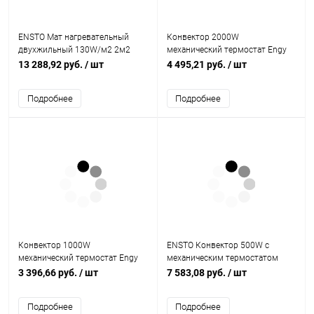
ENSTO Мат нагревательный
Конвектор 2000W
двухжильный 130W/м2 2м2
механический термостат Engy
(EFHFM130.2)
EN-2000 (010553)
13 288,92 руб.
/ шт
4 495,21 руб.
/ шт
Подробнее
Подробнее
Конвектор 1000W
ENSTO Конвектор 500W с
механический термостат Engy
механическим термостатом
EN-1000 (010551)
IP21 389мм (EPHBM05PR)
3 396,66 руб.
/ шт
7 583,08 руб.
/ шт
Подробнее
Подробнее