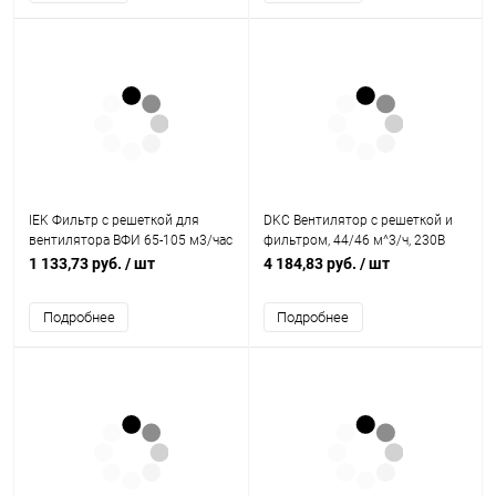
IEK Фильтр c решеткой для
DKC Вентилятор с решеткой и
вентилятора ВФИ 65-105 м3/час
фильтром, 44/46 м^3/ч, 230В
IEK
(R5RV12230)
1 133,73 руб.
/ шт
4 184,83 руб.
/ шт
Подробнее
Подробнее