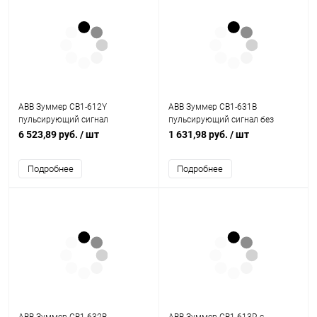
ABB Зуммер CB1-612Y
ABB Зуммер CB1-631B
пульсирующий сигнал
пульсирующий сигнал без
подсветка желтый 110-130В DC
подсветки черный 110-130В AC
6 523,89 руб.
/ шт
1 631,98 руб.
/ шт
(1SFA619600R6123)
(1SFA619600R6316)
Подробнее
Подробнее