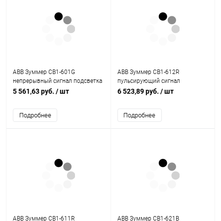
ABB Зуммер CB1-601G
ABB Зуммер CB1-612R
непрерывный сигнал подсветка
пульсирующий сигнал
зеленый 110-130В AC
подсветка красный 110-130В DC
5 561,63 руб.
/ шт
6 523,89 руб.
/ шт
(1SFA619600R6012)
(1SFA619600R6121)
Подробнее
Подробнее
ABB Зуммер CB1-611R
ABB Зуммер CB1-621B