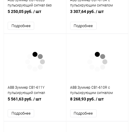
ABB Зуммер CB1-632B
ABB Зуммер CB1-613R с
пульсирующий сигнал без
пульсирующим сигналом
подсветки черный 110-130В DC
(1SFA619600R6131)
5 250,05 руб.
/ шт
3 307,64 руб.
/ шт
(1SFA619600R6326)
Подробнее
Подробнее
ABB Зуммер CB1-611Y
ABB Зуммер CB1-610R с
пульсирующий сигнал
пульсирующим сигналом
подсветка желтый 110-130В AC
(1SFA619600R6101)
5 561,63 руб.
/ шт
8 268,93 руб.
/ шт
(1SFA619600R6113)
Подробнее
Подробнее