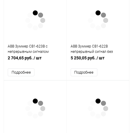
ABB Зуммер CB1-623B с
ABB Зуммер CB1-622B
непрерывным сигналом
непрерывный сигнал без
(1SFA619600R6236)
подсветки черный 110-130В DC
2 704,65 руб.
/ шт
5 250,05 руб.
/ шт
(1SFA619600R6226)
Подробнее
Подробнее