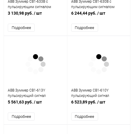
ABB Зуммер CB1-633B с
ABB Зуммер CB1-630B с
пульсирующим сигналом
пульсирующим сигналом
(1SFA619600R6336)
(1SFA619600R6306)
3 130,98 руб.
/ шт
6 244,44 руб.
/ шт
Подробнее
Подробнее
ABB Зуммер CB1-613Y
ABB Зуммер CB1-610Y
пульсирующий сигнал
пульсирующий сигнал
подсветка желтый 230В AC
подсветка желтый 24В AC/DC
5 561,63 руб.
/ шт
6 523,89 руб.
/ шт
(1SFA619600R6133)
(1SFA619600R6103)
Подробнее
Подробнее