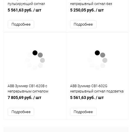
пульсирующий сигнал
непрерывный сигнал без
подсветка красный 110-130В AC
подсветки черный 110-130В AC
5 561,63 руб.
/ шт
5 250,05 руб.
/ шт
(1SFA619600R6111)
(1SFA619600R6216)
Подробнее
Подробнее
ABB Зуммер CB1-620B с
ABB Зуммер CB1-602G
непрерывным сигналом
непрерывный сигнал подсветка
(1SFA619600R6206)
зеленый 110-130В DC
7 805,69 руб.
/ шт
5 561,63 руб.
/ шт
(1SFA619600R6022)
Подробнее
Подробнее