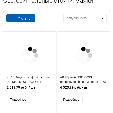
Светосигнальные стойки, маяки
популярности
Фильтр
KEAZ Индикатор фаз световой
ABB Зуммер CB1-603G
OptiDin FSL63-230A-УХЛ3
непрерывный сигнал подсветка
(138626)
зеленый 230В AC
2 518,79 руб.
/ шт
6 523,89 руб.
/ шт
(1SFA619600R6032)
Подробнее
Подробнее