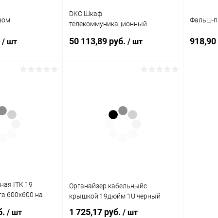
DKC Шкаф
зом
Фальш-п
телекоммуникационный
навесной 16U (800х600х650)
.
50 113,89 руб.
918,90
/ шт
/ шт
дверь стекло RAL7035
(R5STI1665GS)
корзину
В корзину
ик
К сравнению
Купить в 1 клик
К сравнению
Купит
В наличии
В избранное
В наличии
В изб
ная ITK 19
Органайзер кабельныйс
а 600x600 на
крышкой 19дюйм 1U черный
б.
1 725,17 руб.
/ шт
/ шт