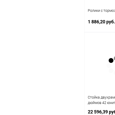
Ролики с тормо
1 886,20 руб
В 
Купить в 1 кл
В избранное
Стойка двухрам
дюймов 42 юнит
роликах черная
22 596,39 ру