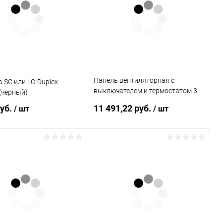
Панель вентиляторная с
 SC или LC-Duplex
выключателем и термостатом 3
(черный)
модуля серая
руб.
11 491,22 руб.
/ шт
/ шт
В корзину
В корзину
ь в 1 клик
К сравнению
Купить в 1 клик
К сравнению
ранное
В наличии
В избранное
В наличии