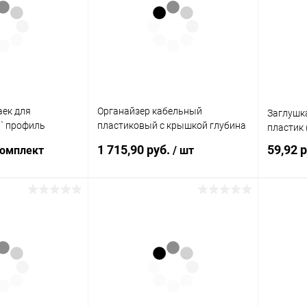
аек для
Органайзер кабельный
Заглушка
9` профиль
пластиковый с крышкой глубина
пластик 
+ винт)
60мм 1U черный
1 715,90 руб.
59,92 
комплект
/ шт
корзину
В корзину
ик
К сравнению
Купить в 1 клик
К сравнению
Купит
В наличии
В избранное
В наличии
В изб