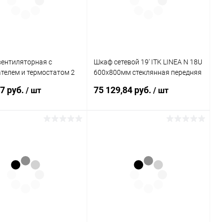
вентиляторная с
Шкаф сетевой 19' ITK LINEA N 18U
телем и термостатом 2
600х800мм стеклянная передняя
серая
дверь черный
17 руб.
75 129,84 руб.
/ шт
/ шт
В корзину
В корзину
ь в 1 клик
К сравнению
Купить в 1 клик
К сравнению
ранное
В наличии
В избранное
В наличии