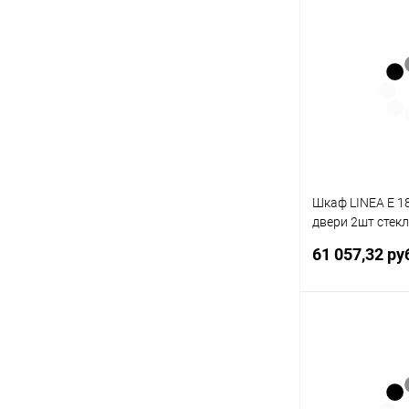
В 
Купить в 1 кл
В избранное
Шкаф LINEA E 1
двери 2шт стекл
черный
61 057,32 ру
В 
Купить в 1 кл
В избранное