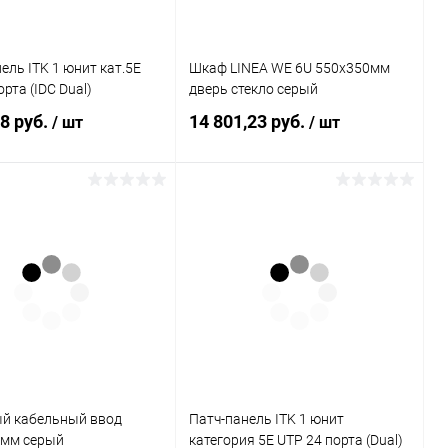
ель ITK 1 юнит кат.5Е
Шкаф LINEA WE 6U 550x350мм
орта (IDC Dual)
дверь стекло серый
28 руб.
14 801,23 руб.
/ шт
/ шт
В корзину
В корзину
ь в 1 клик
К сравнению
Купить в 1 клик
К сравнению
ранное
В наличии
В избранное
В наличии
й кабельный ввод
Патч-панель ITK 1 юнит
 мм серый
категория 5Е UTP 24 порта (Dual)