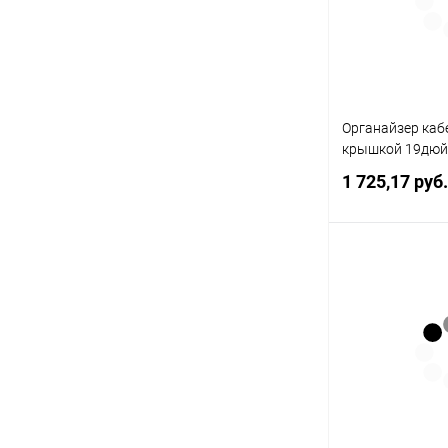
Органайзер ка
крышкой 19дюй
1 725,17 руб
В 
Купить в 1 кл
В избранное