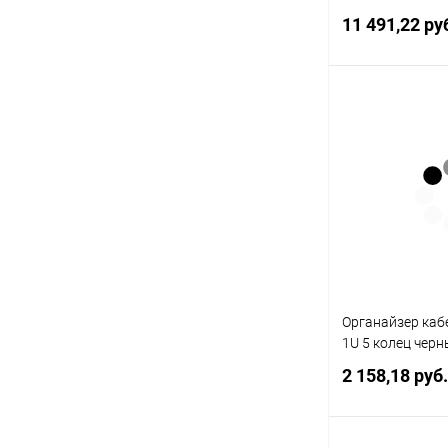
модуля черная
11 491,22 ру
В 
Купить в 1 кл
В избранное
Органайзер ка
1U 5 колец чер
2 158,18 руб