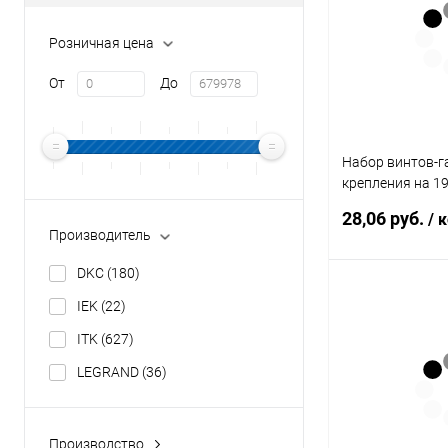
Розничная цена
От
До
Набор винтов-г
крепления на 1
(шайба + гайка 
28,06 руб.
/ 
Производитель
DKC
(180)
В 
IEK
(22)
ITK
(627)
Купить в 1 кл
LEGRAND
(36)
В избранное
Производство