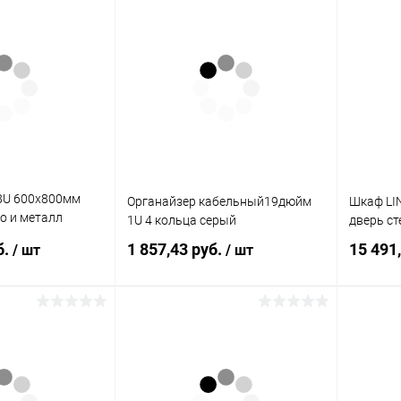
корзину
В корзину
ик
К сравнению
Купить в 1 клик
К сравнению
Купит
В наличии
В избранное
В наличии
В изб
8U 600х800мм
Органайзер кабельный19дюйм
Шкаф LI
о и металл
1U 4 кольца серый
дверь ст
б.
1 857,43 руб.
15 491
/ шт
/ шт
корзину
В корзину
ик
К сравнению
Купить в 1 клик
К сравнению
Купит
В наличии
В избранное
В наличии
В изб