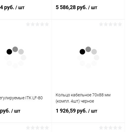
64 руб.
5 586,28 руб.
/ шт
/ шт
В корзину
В корзину
ь в 1 клик
К сравнению
Купить в 1 клик
К сравнению
ранное
В наличии
В избранное
В наличии
Кольцо кабельное 70x88 мм
гулируемые ITK LF-80
(компл. 4шт) черное
 руб.
1 926,59 руб.
/ шт
/ шт