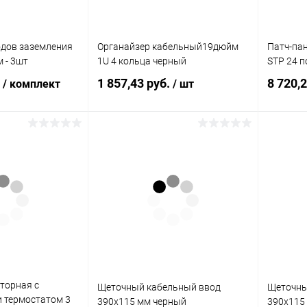
дов заземления
Органайзер кабельный19дюйм
Патч-пан
м - 3шт
1U 4 кольца черный
STP 24 п
.
1 857,43 руб.
8 720,
/ комплект
/ шт
корзину
В корзину
ик
К сравнению
Купить в 1 клик
К сравнению
Купит
В наличии
В избранное
В наличии
В изб
торная с
Щеточный кабельный ввод
Щеточны
 термостатом 3
390х115 мм черный
390х115