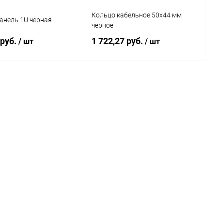
Кольцо кабельное 50x44 мм
анель 1U черная
черное
 руб.
1 722,27 руб.
/ шт
/ шт
В корзину
В корзину
ь в 1 клик
К сравнению
Купить в 1 клик
К сравнению
ранное
В наличии
В избранное
В наличии