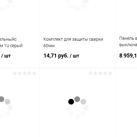
Панель 
бельныйс
Комплект для защиты сварки
выключа
м 1U серый
60мм
модуля 
.
14,71 руб.
8 959,
/ шт
/ шт
корзину
В корзину
ик
К сравнению
Купить в 1 клик
К сравнению
Купит
В наличии
В избранное
В наличии
В изб