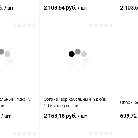
б.
2 103,64 руб.
2 103,
/ шт
/ шт
корзину
В корзину
ик
К сравнению
Купить в 1 клик
К сравнению
Купит
В наличии
В избранное
В наличии
В изб
бельный19дюйм
Органайзер кабельный19дюйм
Опоры ре
ный
1U 5 колец серый
.
2 158,18 руб.
609,72
/ шт
/ шт