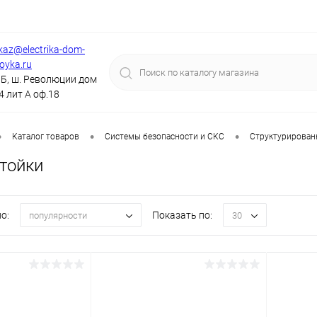
kaz@electrika-dom-
royka.ru
Б, ш. Революции дом
4 лит А оф.18
•
•
•
Каталог товаров
Системы безопасности и СКС
Структурирован
тойки
о:
Показать по:
популярности
30