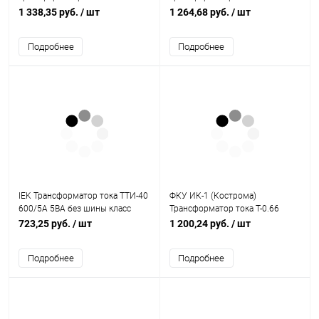
измерительный Т-0,66 10 ВА 0,5
измерительный Т-0,66 5 ВА 0,5
1 338,35 руб.
/ шт
1 264,68 руб.
/ шт
80/5 S (ОС0000040610)
80/5 S (ОС0000032003)
Подробнее
Подробнее
IEK Трансформатор тока ТТИ-40
ФКУ ИК-1 (Кострома)
600/5А 5ВА без шины класс
Трансформатор тока Т-0.66
точности 0.5 (ITT30-2-05-0600)
100/5 с шиной класс точности
723,25 руб.
/ шт
1 200,24 руб.
/ шт
0.5 (Кострома)
Подробнее
Подробнее