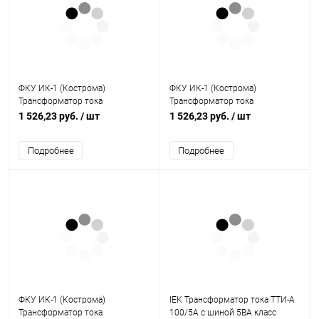
ФКУ ИК-1 (Кострома)
ФКУ ИК-1 (Кострома)
Трансформатор тока
Трансформатор тока
измерительный Т-0,66 5 ВА 0,5
измерительный Т-0,66 5 ВА 0,5
1 526,23 руб.
/ шт
1 526,23 руб.
/ шт
200/5 S (ОС0000002202)
400/5 S (ОС0000002204)
Подробнее
Подробнее
ФКУ ИК-1 (Кострома)
IEK Трансформатор тока ТТИ-А
Трансформатор тока
100/5А с шиной 5ВА класс