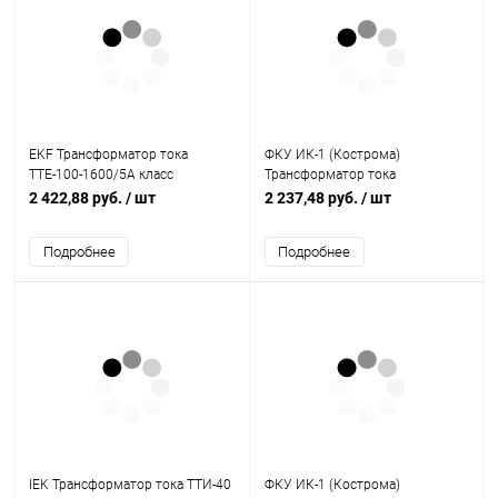
EKF Трансформатор тока
ФКУ ИК-1 (Кострома)
ТТЕ-100-1600/5А класс
Трансформатор тока
точности 0,5S (tte-100-1600-
измерительный Т-0,66 5 ВА 0,5
2 422,88 руб.
/ шт
2 237,48 руб.
/ шт
0.5S)
1000/5 S (ОС0000002207)
Подробнее
Подробнее
IEK Трансформатор тока ТТИ-40
ФКУ ИК-1 (Кострома)