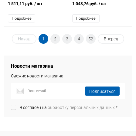
измерительный Т-0,66 5 ВА 0,5
точности 0.5 (ITT10-2-05-0100)
1 511,11 руб.
/ шт
1 043,76 руб.
/ шт
40/5 S (ОС0000002198)
Подробнее
Подробнее
Назад
1
2
3
4
52
Вперед
Новости магазина
Свежие новости магазина
Подписаться
Я согласен на
обработку персональных данных.
*