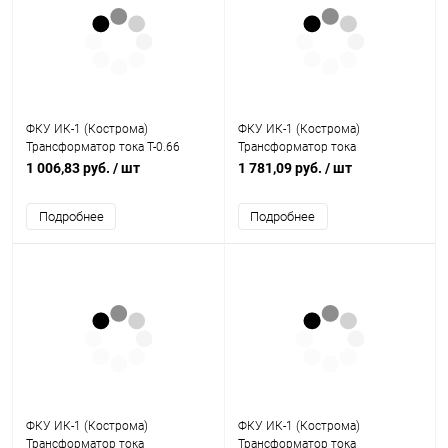
ФКУ ИК-1 (Кострома)
ФКУ ИК-1 (Кострома)
Трансформатор тока Т-0.66
Трансформатор тока
600/5 с шиной класс точности
измерительный Т-0,66 5 ВА 0,5
1 006,83 руб.
/ шт
1 781,09 руб.
/ шт
0.5 (Кострома)
750/5 S (ОС0000032732)
Подробнее
Подробнее
ФКУ ИК-1 (Кострома)
ФКУ ИК-1 (Кострома)
Трансформатор тока
Трансформатор тока