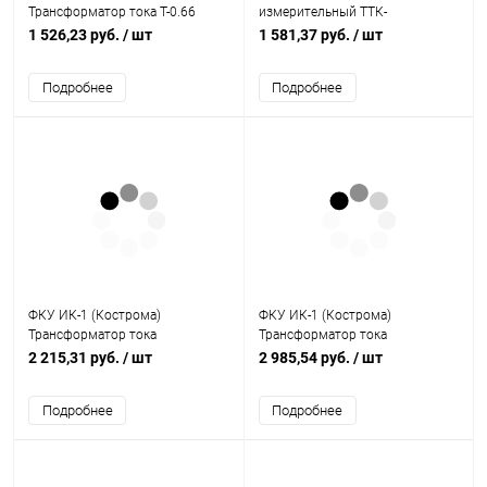
Трансформатор тока Т-0.66
измерительный ТТК-
250/5 с шиной кл 0.5S
А-100/5А-5ВА-0.5S-УХЛ3
1 526,23 руб.
/ шт
1 581,37 руб.
/ шт
(ОС0000031282)
(219655)
Подробнее
Подробнее
ФКУ ИК-1 (Кострома)
ФКУ ИК-1 (Кострома)
Трансформатор тока
Трансформатор тока
измерительный Т-0,66 5 ВА 0,5
измерительный Т-0,66 5 ВА 0,5
2 215,31 руб.
/ шт
2 985,54 руб.
/ шт
1000/5 М S (поворотная шина)
2000/5 М S (поворотная шина)
(ОС0000005391)
(ОС0000007415)
Подробнее
Подробнее