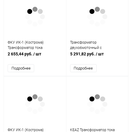
ФКУ ИК-1 (Кострома)
Трансформатор
Трансформатор тока
двухобмоточный с
измерительный Т-0,66 5 ВА 0,5
ответвлениями на вторичной
2 655,44 руб.
/ шт
5 291,82 руб.
/ шт
1500/5 М S (поворотная шина)
обмотке ОСМ1-0.25 380/5-220
(ОС0000006031)
У3 (УТ-00001688)
Подробнее
Подробнее
ФКУ ИК-1 (Кострома)
KEAZ Трансформатор тока