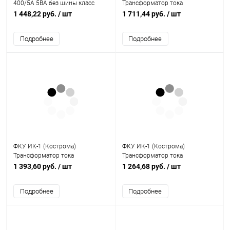
400/5А 5ВА без шины класс
Трансформатор тока
точности 0.5S (ITT30-3-05-0400)
измерительный Т-0,66 5 ВА 0,5
1 448,22 руб.
/ шт
1 711,44 руб.
/ шт
500/5 S (ОС0000031280)
Подробнее
Подробнее
ФКУ ИК-1 (Кострома)
ФКУ ИК-1 (Кострома)
Трансформатор тока
Трансформатор тока
измерительный Т-0,66 5 ВА 0,5
измерительный Т-0,66 5 ВА 0,5
1 393,60 руб.
/ шт
1 264,68 руб.
/ шт
1000/5 (ОС0000002150)
50/5 S (ОС0000002180)
Подробнее
Подробнее