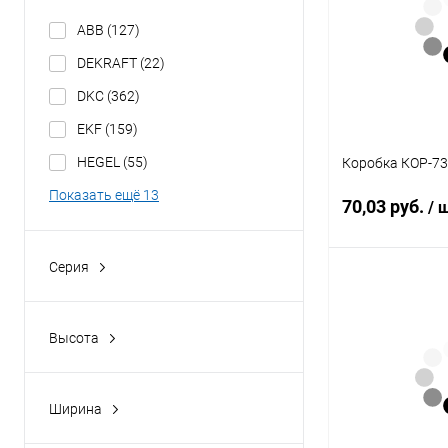
ABB
(127)
DEKRAFT
(22)
DKC
(362)
EKF
(159)
HEGEL
(55)
Коробка КОР-73
Показать ещё 13
70,03 руб.
/ 
Серия
ALTIS
(2)
В 
Averes
(13)
Высота
Купить в 1 кл
Basic
(1)
275
(1)
В избранное
Batibox
(39)
Ширина
Batik
(9)
370
(1)