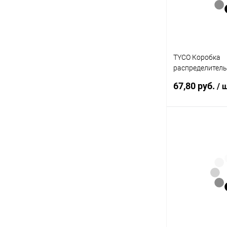
TYCO Коробка
распределитель
IP55 белая (670
67,80 руб.
/ 
В 
Купить в 1 кл
В избранное