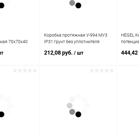
Коробка протяжная У-994 МУ3
HEGEL К
ная 70х70х40
IP31 грунт без уплотнителя
потенци
30Б)
(00000001155)
КУП2604
212,08 руб.
444,42
шт
/ шт
корзину
В корзину
ик
К сравнению
Купить в 1 клик
К сравнению
Купит
В наличии
В избранное
В наличии
В изб