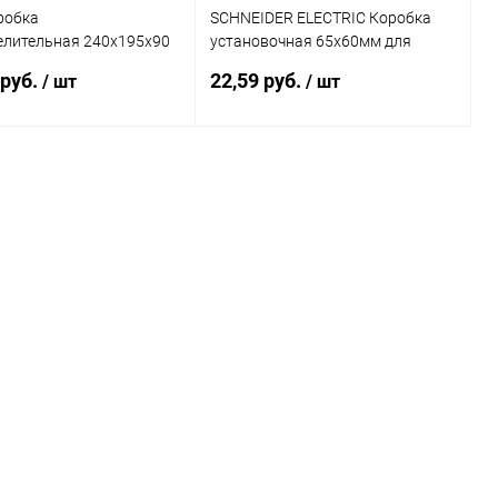
робка
SCHNEIDER ELECTRIC Коробка
елительная 240х195x90
установочная 65х60мм для
065)
сплошных стен (IMT35101)
 руб.
22,59 руб.
/ шт
/ шт
В корзину
В корзину
ь в 1 клик
К сравнению
Купить в 1 клик
К сравнению
ранное
В наличии
В избранное
В наличии