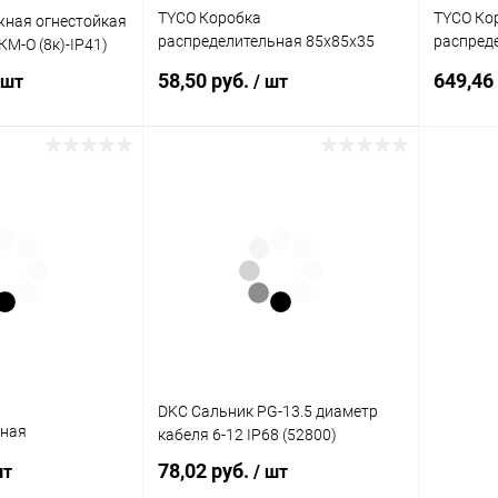
TYCO Коробка
TYCO Ко
жная огнестойкая
распределительная 85х85х35
распред
(КМ-О (8к)-IP41)
IP54 12 белая (67093Б)
IP55 (67
58,50 руб.
649,46
 шт
/ шт
корзину
В корзину
ик
К сравнению
Купить в 1 клик
К сравнению
Купит
В наличии
В избранное
В наличии
В изб
DKC Сальник PG-13.5 диаметр
ьная
кабеля 6-12 IP68 (52800)
скрытая с
78,02 руб.
шт
/ шт
)