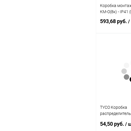
Коробка монта
КМ-О(8к) - IP41 
593,68 руб.
/
В 
Купить в 1 кл
В избранное
TYCO Коробка
распределител
100х100х45мм 
54,50 руб.
/ 
крышкой (10160