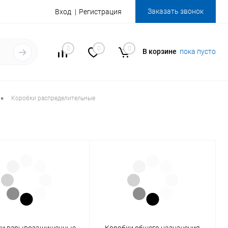
Заказать звонок
Вход
Регистрация
0
0
0
В корзине
пока пусто
•
Коробки распределительные
ки взрывозащищенные
Коробки общего назначения