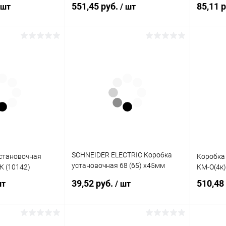
551,45 руб.
85,11 
 шт
/ шт
корзину
В корзину
ик
К сравнению
Купить в 1 клик
К сравнению
Купит
В наличии
В избранное
В наличии
В изб
SCHNEIDER ELECTRIC Коробка
становочная
Коробка
установочная 68 (65) х45мм
 (10142)
КМ-О(4к) 
ГИПРОК (IMT35150)
39,52 руб.
510,48
шт
/ шт
корзину
В корзину