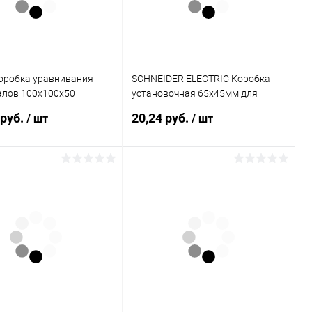
оробка уравнивания
SCHNEIDER ELECTRIC Коробка
алов 100х100х50
установочная 65х45мм для
 (КУП2604-И)
сплошных стен (IMT35100)
 руб.
20,24 руб.
/ шт
/ шт
В корзину
В корзину
ь в 1 клик
К сравнению
Купить в 1 клик
К сравнению
ранное
В наличии
В избранное
В наличии