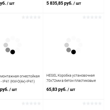
руб.
5 835,85 руб.
/ шт
/ шт
В корзину
В корзину
ь в 1 клик
К сравнению
Купить в 1 клик
К сравнению
ранное
В наличии
В избранное
В наличии
HEGEL Коробка установочная
 монтажная огнестойкая
70х72мм в бетон пластиковые
- IP41 (КМ-О(4к)-IP41)
лапки (КУ1301)
 руб.
65,83 руб.
/ шт
/ шт
В корзину
В корзину