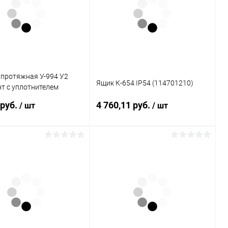
 протяжная У-994 У2
Ящик К-654 IP54 (114701210)
нт с уплотнителем
01156)
 руб.
4 760,11 руб.
/ шт
/ шт
В корзину
В корзину
ь в 1 клик
К сравнению
Купить в 1 клик
К сравнению
ранное
В наличии
В избранное
В наличии