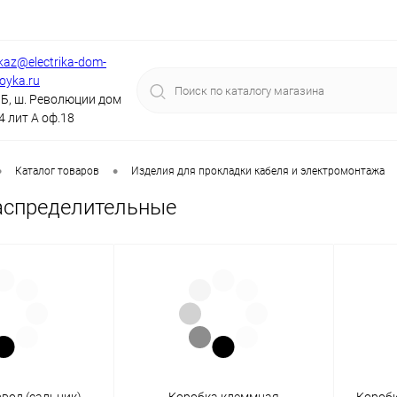
kaz@electrika-dom-
royka.ru
Б, ш. Революции дом
4 лит А оф.18
•
•
Каталог товаров
Изделия для прокладки кабеля и электромонтажа
аспределительные
вод (сальник)
Коробка клеммная
Короб