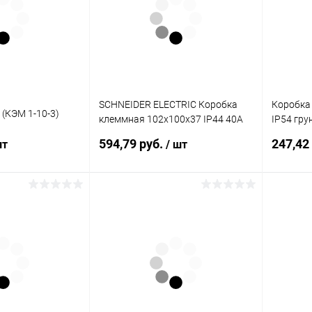
SCHNEIDER ELECTRIC Коробка
Коробка
 (КЭМ 1-10-3)
клеммная 102х100х37 IP44 40А
IP54 гру
(KLK-5S)
(000000
594,79 руб.
247,42
шт
/ шт
корзину
В корзину
ик
К сравнению
Купить в 1 клик
К сравнению
Купит
В наличии
В избранное
В наличии
В изб