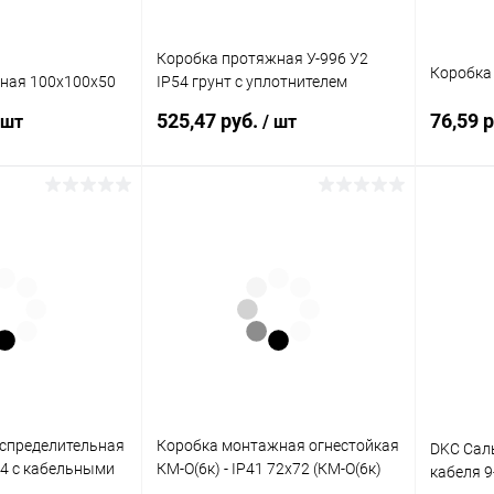
Коробка протяжная У-996 У2
Коробка 
ная 100х100х50
IP54 грунт с уплотнителем
(00000001167)
525,47 руб.
76,59 
 шт
/ шт
корзину
В корзину
ик
К сравнению
Купить в 1 клик
К сравнению
Купит
В наличии
В избранное
В наличии
В изб
спределительная
Коробка монтажная огнестойкая
DKC Сал
4 с кабельными
КМ-О(6к) - IP41 72х72 (КМ-О(6к)
кабеля 9
)
IP41)