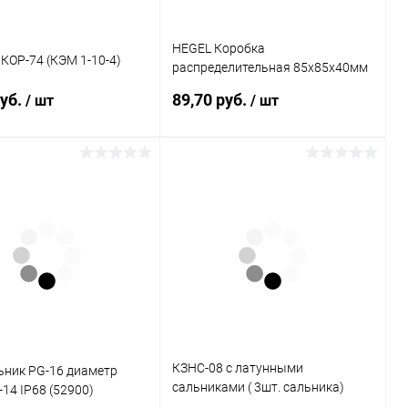
HEGEL Коробка
КОР-74 (КЭМ 1-10-4)
распределительная 85х85х40мм
для наружного монтажа IP55
руб.
89,70 руб.
/ шт
/ шт
(КР2603)
В корзину
В корзину
ь в 1 клик
К сравнению
Купить в 1 клик
К сравнению
ранное
В наличии
В избранное
В наличии
КЗНС-08 с латунными
ьник PG-16 диаметр
сальниками ( 3шт. сальника)
-14 IP68 (52900)
ЗЭТА коробка клеммная