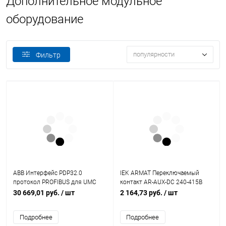
Дополнительное модульное
оборудование
популярности
Фильтр
ABB Интерфейс PDP32.0
IEK ARMAT Переключаемый
протокол PROFIBUS для UMC
контакт AR-AUX-DC 240-415В
(1SAJ242000R0001)
(AR-AUX-DC-240-415)
30 669,01 руб.
/ шт
2 164,73 руб.
/ шт
Подробнее
Подробнее