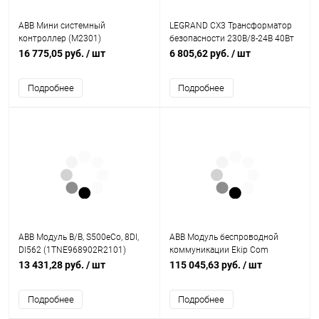
ABB Мини системный
LEGRAND CX3 Трансформатор
контроллер (M2301)
безопасности 230В/8-24В 40Вт
(413097 )
16 775,05 руб.
/ шт
6 805,62 руб.
/ шт
Подробнее
Подробнее
ABB Модуль В/В, S500eCo, 8DI,
ABB Модуль беспроводной
DI562 (1TNE968902R2101)
коммуникации Ekip Com
Bluetooth E1.2..E6.2
13 431,28 руб.
/ шт
115 045,63 руб.
/ шт
(1SDA074164R1)
Подробнее
Подробнее