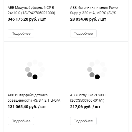
ABB Модуль буферный CP-B
ABB Источник питания Power
24/10.0 (1SVR427060R1000)
Supply, 320 mA, MDRC (SV/S
30.320.1.1) (2CDG110166R0011)
346 175,20 руб.
/ шт
28 034,48 руб.
/ шт
Подробнее
Подробнее
ABB Интерфейс датчика
ABB Заглушка ZLS931
освещенности HS/S 4.2.1 LFO/A
(2CCS500900R0161)
1.1 MDRC (2CDG120044R0011)
131 065,40 руб.
/ шт
217,06 руб.
/ шт
Подробнее
Подробнее