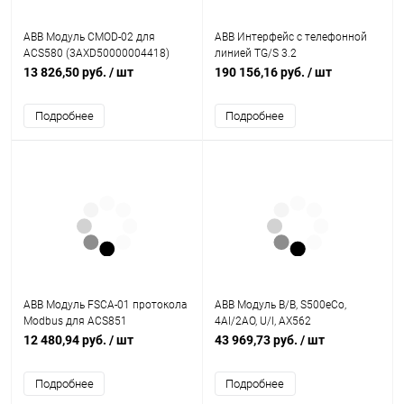
ABB Модуль CMOD-02 для
ABB Интерфейс с телефонной
ACS580 (3AXD50000004418)
линией TG/S 3.2
(2CDG110135R0011)
13 826,50 руб.
/ шт
190 156,16 руб.
/ шт
Подробнее
Подробнее
ABB Модуль FSCA-01 протокола
ABB Модуль В/В, S500eCo,
Modbus для ACS851
4AI/2AO, U/I, AX562
(3AUA0000031336)
(1TNE968902R1301)
12 480,94 руб.
/ шт
43 969,73 руб.
/ шт
Подробнее
Подробнее