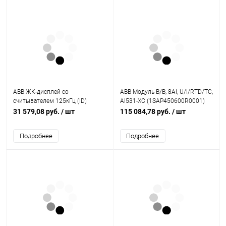
ABB ЖК-дисплей со
ABB Модуль В/В, 8AI, U/I/RTD/TC,
считывателем 125кГц (ID)
AI531-XC (1SAP450600R0001)
(M251021CR)
31 579,08 руб.
/ шт
115 084,78 руб.
/ шт
Подробнее
Подробнее