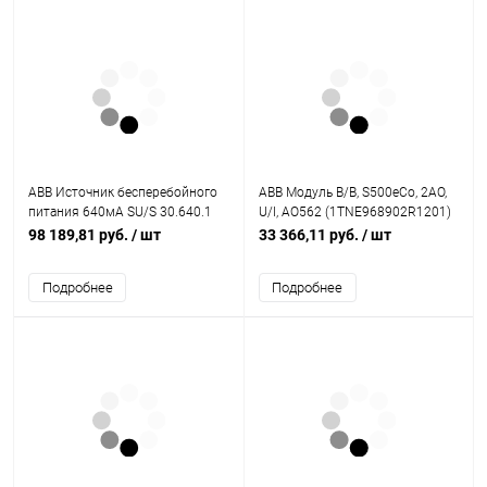
ABB Источник бесперебойного
ABB Модуль В/В, S500eCo, 2AO,
питания 640мА SU/S 30.640.1
U/I, AO562 (1TNE968902R1201)
MDRC (GHQ6310049R0111)
98 189,81 руб.
/ шт
33 366,11 руб.
/ шт
Подробнее
Подробнее