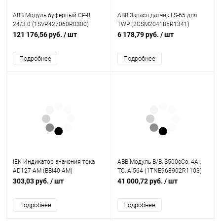
ABB Модуль буферный CP-B
ABB Запасн.датчик LS-65 для
24/3.0 (1SVR427060R0300)
TWP (2CSM204185R1341)
121 176,56 руб.
/ шт
6 178,79 руб.
/ шт
Подробнее
Подробнее
IEK Индикатор значения тока
ABB Модуль В/В, S500eCo, 4AI,
AD127-AM (BBI40-AM)
TC, AI564 (1TNE968902R1103)
303,03 руб.
/ шт
41 000,72 руб.
/ шт
Подробнее
Подробнее