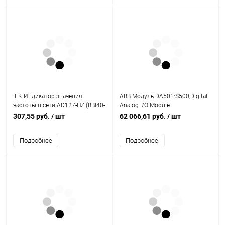
IEK Индикатор значения
ABB Модуль DA501:S500,Digital
частоты в сети AD127-HZ (BBI40-
Analog I/O Module
HZ)
(1SAP250700R0001)
307,55 руб.
/ шт
62 066,61 руб.
/ шт
Подробнее
Подробнее