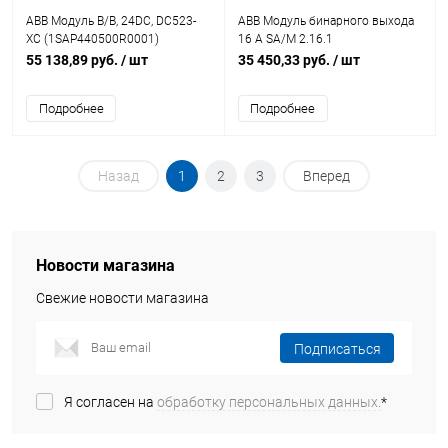
ABB Модуль В/В, 24DC, DC523-
ABB Модуль бинарного выхода
XC (1SAP440500R0001)
16 А SA/M 2.16.1
(2CDG110100R0011)
55 138,89 руб.
/ шт
35 450,33 руб.
/ шт
Подробнее
Подробнее
Назад
1
2
3
Вперед
Новости магазина
Свежие новости магазина
Подписаться
Я согласен на
обработку персональных данных.
*