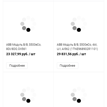
ABB Модуль В/В, S500eCo,
ABB Модуль В/В, S500eCo, 4AI,
8DI/8DO, DX561
U/I, AI562 (1TNE968902R1101)
(1TNE968902R2301)
23 327,99 руб.
/ шт
29 831,56 руб.
/ шт
Подробнее
Подробнее