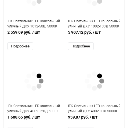
IEK Светильник LED консольный
IEK Светильник LED консольный
уличный ДКУ 1012-50Ш 5000К
уличный ДКУ 1002-100Д 5000К
IP65 серый (LDKU1-1012-050-
IP65 серый (LDKU0-1002-100-
2 559,09 руб.
/ шт
5 907,12 руб.
/ шт
5000-K03)
5000-K03)
Подробнее
Подробнее
IEK Светильник LED консольный
IEK Светильник LED консольный
уличный ДКУ 4002 120Д 5000К
уличный ДКУ 4002 80Д 5000К
IP65 GENERICA (LDKU0-4002-
IP65 GENERICA (LDKU0-4002-
1 608,65 руб.
/ шт
959,87 руб.
/ шт
120-5000-K03-G)
080-5000-K03-G)