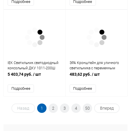
Подробнее
Подробнее
IEK Светильник светодиодный
ЭРА Кронштейн для уличного
консольный ДКУ 1011-200Ш
светильника с переменным
5000К IP65 (LT-DKU1-1011-200-
углом 230*150*120 d48mm SPP-
5 403,74 руб.
/ шт
483,62 руб.
/ шт
50-K03)
AC2-0-230-048 (Б0047649)
Подробнее
Подробнее
Назад
1
2
3
4
50
Вперед