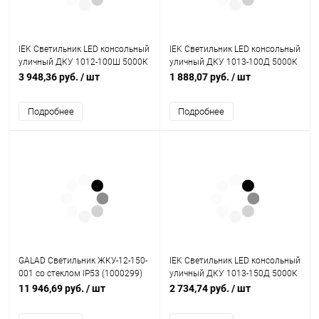
IEK Светильник LED консольный
IEK Светильник LED консольный
уличный ДКУ 1012-100Ш 5000К
уличный ДКУ 1013-100Д 5000К
IP65 серый (LDKU1-1012-100-
IP65 (LDKU1-1013-100-5000-K03)
3 948,36 руб.
/ шт
1 888,07 руб.
/ шт
5000-K03)
Подробнее
Подробнее
GALAD Светильник ЖКУ-12-150-
IEK Светильник LED консольный
001 со стеклом IP53 (1000299)
уличный ДКУ 1013-150Д 5000К
IP65 (LDKU1-1013-150-5000-K03)
11 946,69 руб.
/ шт
2 734,74 руб.
/ шт