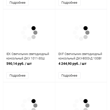
Подробнее
Подробнее
IEK Светильник светодиодный
EKF Светильник светодиодный
консольный ДКУ 1011-30Ш
консольный ДКУ-8003-Д 100Вт
5000К IP65 (LT-DKU1-1011-030-
5000К IP65 PROxima (SLL-8003-
590,14 руб.
/ шт
4 244,90 руб.
/ шт
50-K03)
100-5000)
Подробнее
Подробнее