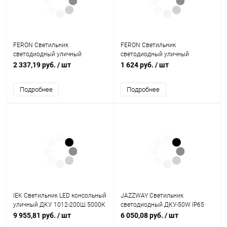
FERON Светильник
FERON Светильник
светодиодный уличный
светодиодный уличный
ДКУ-100вт 6400К IP65 (SP3033)
ДКУ-50вт 6400К IP65 (SP3032)
2 337,19 руб.
/ шт
1 624 руб.
/ шт
(32578)
(32577)
Подробнее
Подробнее
IEK Светильник LED консольный
JAZZWAY Светильник
уличный ДКУ 1012-200Ш 5000К
светодиодный ДКУ-50W IP65
IP65 серый (LDKU1-1012-200-
5600Лм 5000К (5005785)
9 955,81 руб.
/ шт
6 050,08 руб.
/ шт
5000-K03)