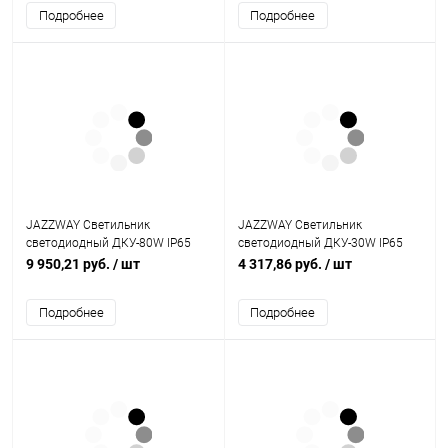
(Б0029443)
Подробнее
Подробнее
JAZZWAY Светильник
JAZZWAY Светильник
светодиодный ДКУ-80W IP65
светодиодный ДКУ-30W IP65
8800Лм 5000К (5005808)
3400Лм 5000К (5005761)
9 950,21 руб.
/ шт
4 317,86 руб.
/ шт
Подробнее
Подробнее