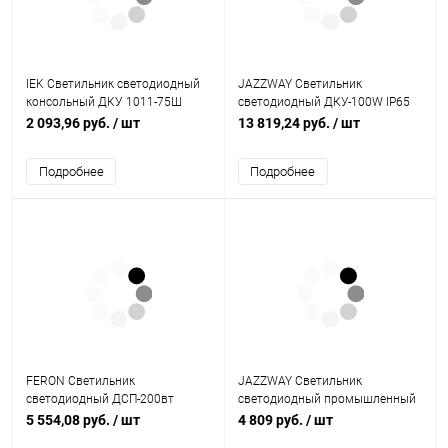
IEK Светильник светодиодный
JAZZWAY Светильник
консольный ДКУ 1011-75Ш
светодиодный ДКУ-100W IP65
5000К IP65 (LT-DKU1-1011-075-
10600Лм 5000К (5005822)
2 093,96 руб.
/ шт
13 819,24 руб.
/ шт
50-K03)
Подробнее
Подробнее
FERON Светильник
JAZZWAY Светильник
светодиодный ДСП-200вт
светодиодный промышленный
6400К 21000Лм 120 гр. IP65
уличный ДКУ- 70w 5000K
5 554,08 руб.
/ шт
4 809 руб.
/ шт
(AL1004) (41204)
6860Лм IP65 AC190-260V