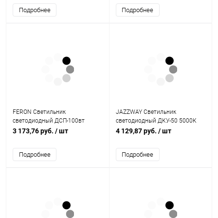
(2г.гар) (5020412)
Подробнее
Подробнее
FERON Светильник
JAZZWAY Светильник
светодиодный ДСП-100вт
светодиодный ДКУ-50 5000К
6400К 11000Лм 120 гр. IP65
4800Лм IP65 (5013759)
3 173,76 руб.
/ шт
4 129,87 руб.
/ шт
(AL1004) (41202)
Подробнее
Подробнее