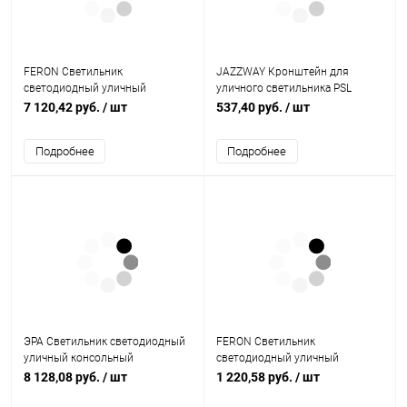
FERON Светильник
JAZZWAY Кронштейн для
светодиодный уличный
уличного светильника PSL
ДКУ-150вт 5000К IP65 (SP3050)
D40*1.5 (5009516)
7 120,42 руб.
/ шт
537,40 руб.
/ шт
(41272)
Подробнее
Подробнее
ЭРА Светильник светодиодный
FERON Светильник
уличный консольный
светодиодный уличный
ДКУ-100Вт SPP-5-100-5K-W IP65
ДКУ-30вт 6400К IP65 (SP3031)
8 128,08 руб.
/ шт
1 220,58 руб.
/ шт
100Вт 11000лм 5000К 720x28
(32576)