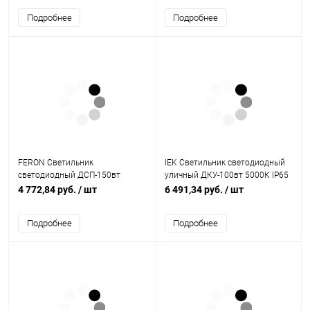
Подробнее
Подробнее
FERON Светильник
IEK Светильник светодиодный
светодиодный ДСП-150вт
уличный ДКУ-100вт 5000К IP65
6400К 16000Лм 120 гр. IP65
(LDKU0-1002-100-5000-K03)
4 772,84 руб.
/ шт
6 491,34 руб.
/ шт
(AL1004) (41203)
Подробнее
Подробнее