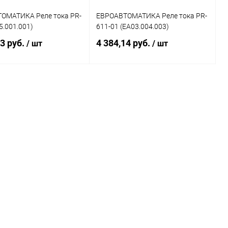
ОМАТИКА Реле тока PR-
ЕВРОАВТОМАТИКА Реле тока PR-
5.001.001)
611-01 (EA03.004.003)
13 руб.
4 384,14 руб.
/ шт
/ шт
Подписаться
Подписаться
ь в 1 клик
К сравнению
Купить в 1 клик
К сравнению
ранное
Недоступно
В избранное
Недоступно