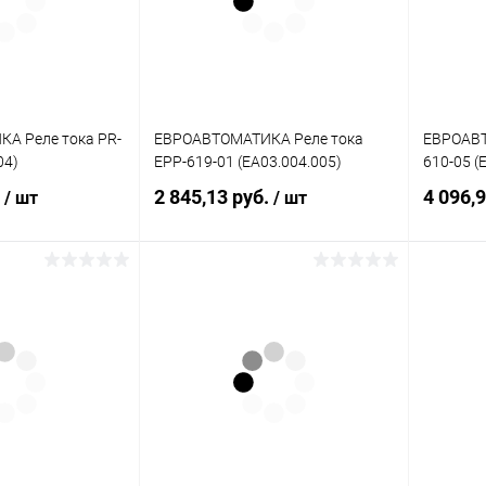
А Реле тока PR-
ЕВРОАВТОМАТИКА Реле тока
ЕВРОАВТ
04)
EPP-619-01 (EA03.004.005)
610-05 (
.
2 845,13 руб.
4 096,
/ шт
/ шт
писаться
Подписаться
ик
К сравнению
Купить в 1 клик
К сравнению
Купит
Недоступно
В избранное
Недоступно
В изб