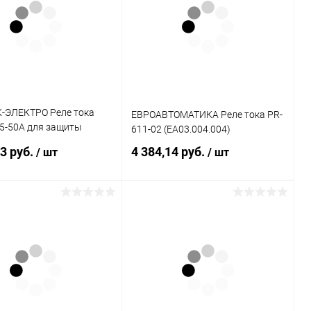
-ЭЛЕКТРО Реле тока
ЕВРОАВТОМАТИКА Реле тока PR-
 5-50A для защиты
611-02 (EA03.004.004)
ей (3425605301)
93 руб.
4 384,14 руб.
/ шт
/ шт
В корзину
В корзину
ь в 1 клик
К сравнению
Купить в 1 клик
К сравнению
ранное
В наличии
В избранное
В наличии