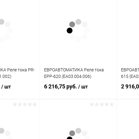
писаться
Подписаться
ик
К сравнению
Купить в 1 клик
К сравнению
Купит
Недоступно
В избранное
Недоступно
В изб
А Реле тока PR-
ЕВРОАВТОМАТИКА Реле тока
ЕВРОАВТ
1.002)
EPP-620 (EA03.004.006)
615 (EA0
.
6 216,75 руб.
2 916,
/ шт
/ шт
писаться
Подписаться
ик
К сравнению
Купить в 1 клик
К сравнению
Купит
Недоступно
В избранное
Недоступно
В изб