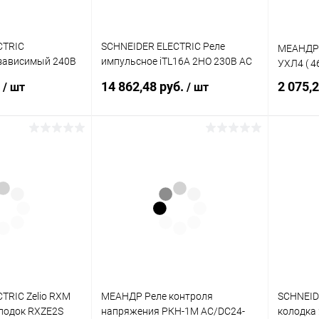
CTRIC
SCHNEIDER ELECTRIC Реле
МЕАНДР 
езависимый 240В
импульсное iTL16A 2НО 230В АС
УХЛ4 ( 
ателя
110В DC (A9C30812)
.
14 862,48 руб.
2 075,
/ шт
/ шт
о (EZESHT200AC)
писаться
Подписаться
ик
К сравнению
Купить в 1 клик
К сравнению
Купит
Недоступно
В избранное
Недоступно
В изб
TRIC Zelio RXM
МЕАНДР Реле контроля
SCHNEID
лодок RXZE2S
напряжения РКН-1М AC/DC24-
колодка