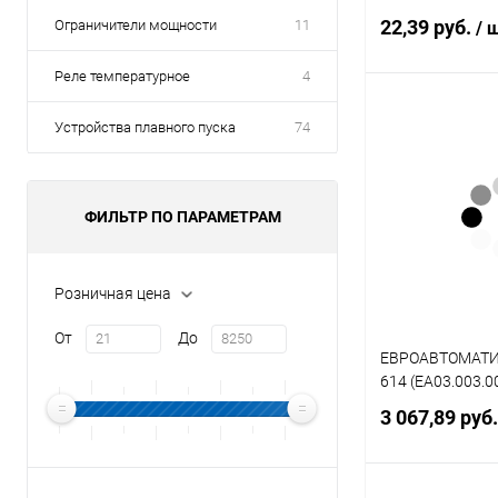
(RXZL420)
22,39 руб.
Ограничители мощности
11
/ 
Реле температурное
4
Под
Устройства плавного пуска
74
Купить в 1 кл
В избранное
ФИЛЬТР ПО ПАРАМЕТРАМ
Розничная цена
От
До
ЕВРОАВТОМАТИК
614 (EA03.003.0
3 067,89 руб