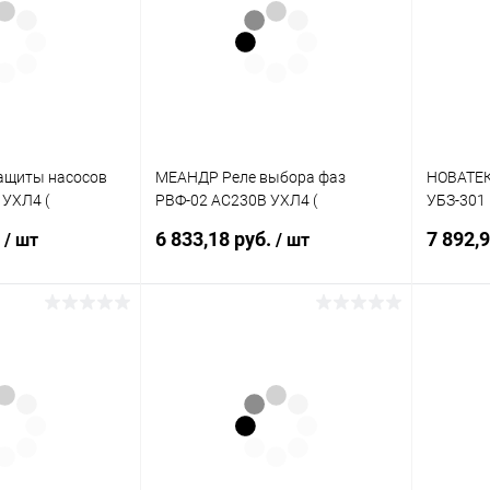
ащиты насосов
МЕАНДР Реле выбора фаз
НОВАТЕК
УХЛ4 (
РВФ-02 АС230В УХЛ4 (
УБЗ-301
)
4640016932559)
двигател
.
6 833,18 руб.
7 892,
/ шт
/ шт
корзину
В корзину
ик
К сравнению
Купить в 1 клик
К сравнению
Купит
В наличии
В избранное
В наличии
В изб