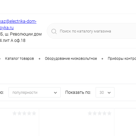
kaz@electrika-dom-
royka.ru
Б, ш. Революции дом
4 лит А оф.18
•
•
•
Каталог товаров
Оборудование низковольтное
Приборы контро
о:
Показать по:
популярности
30