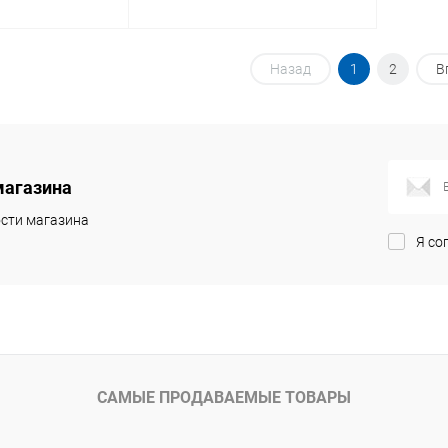
писаться
Подписаться
Назад
1
2
В
ик
К сравнению
Купить в 1 клик
К сравнению
Недоступно
В избранное
Недоступно
магазина
сти магазина
Я со
САМЫЕ ПРОДАВАЕМЫЕ ТОВАРЫ