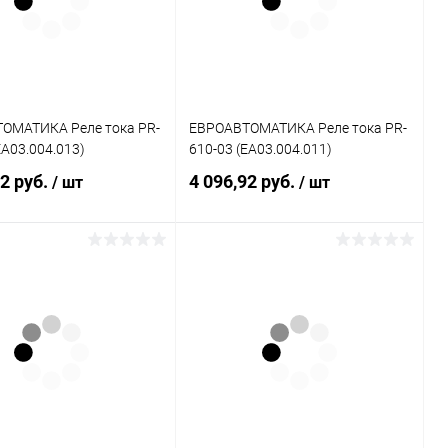
ОМАТИКА Реле тока PR-
ЕВРОАВТОМАТИКА Реле тока PR-
EA03.004.013)
610-03 (EA03.004.011)
92 руб.
4 096,92 руб.
/ шт
/ шт
Подписаться
Подписаться
ь в 1 клик
К сравнению
Купить в 1 клик
К сравнению
ранное
Недоступно
В избранное
Недоступно