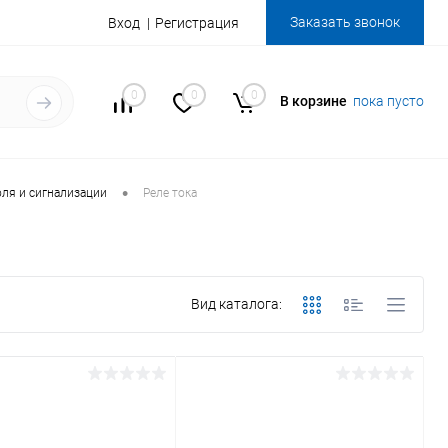
Заказать звонок
Вход
Регистрация
0
0
0
В корзине
пока пусто
•
ля и сигнализации
Реле тока
Вид каталога: