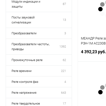
Модули индикации и
87
защиты
Посты звуковой
13
сигнализации
Преобразователи
3
МЕАНДР Реле з
РЗН-1М АС230В 
Преобразователи частоты,
1392
4640016938193
приводы
4 392,23 руб
Промежуточные реле
62
Реле времени
221
В 
Реле контроля фаз
4
Купить в 1 кл
В избранное
Реле напряжения
643
Реле твердотельное
17