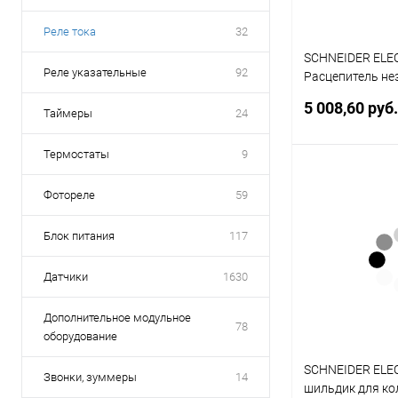
Реле тока
32
SCHNEIDER ELE
Реле указательные
92
Расцепитель н
AC для выключ
5 008,60 руб
Таймеры
24
автоматическог
Термостаты
9
Под
Фотореле
59
Купить в 1 кл
Блок питания
117
В избранное
Датчики
1630
Дополнительное модульное
78
оборудование
SCHNEIDER ELEC
Звонки, зуммеры
14
шильдик для ко