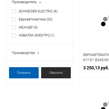
Производитель
Под
SCHNEIDER ELECTRIC
(6)
Купить в 1 кл
Евроавтоматика
(20)
В избранное
МЕАНДР
(5)
НОВАТЕК-ЭЛЕКТРО
(1)
Производство
ЕВРОАВТОМАТИК
Беларусь
(20)
617-01 (EA05.00
Россия
(6)
3 250,13 руб
Показать
Сбросить
Франция
(6)
Под
Купить в 1 кл
В избранное