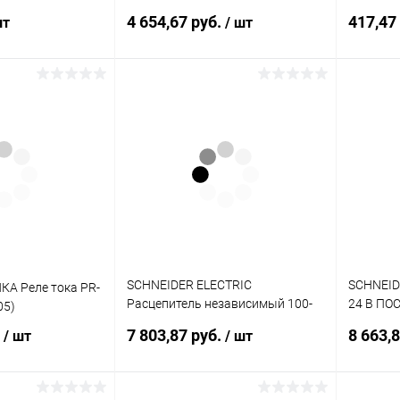
240В УХЛ2 ( 4640016936939)
контакт
4 654,67 руб.
417,47
шт
/ шт
(RXZE2M
писаться
Подписаться
ик
К сравнению
Купить в 1 клик
К сравнению
Купит
Недоступно
В избранное
Недоступно
В изб
SCHNEIDER ELECTRIC
SCHNEID
А Реле тока PR-
Расцепитель независимый 100-
24 В ПОС
05)
120В AC EZ250 (EZESHT100AC)
(EZESHT
.
7 803,87 руб.
8 663,
/ шт
/ шт