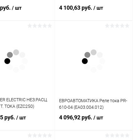
ы прижим снизу
 руб.
4 100,63 руб.
/ шт
/ шт
114M)
Подписаться
Подписаться
ь в 1 клик
К сравнению
Купить в 1 клик
К сравнению
ранное
Недоступно
В избранное
Недоступно
ER ELECTRIC НЕЗ.РАСЦ.
ЕВРОАВТОМАТИКА Реле тока PR-
Т. ТОКА (EZC250)
610-04 (EA03.004.012)
024DC)
85 руб.
4 096,92 руб.
/ шт
/ шт