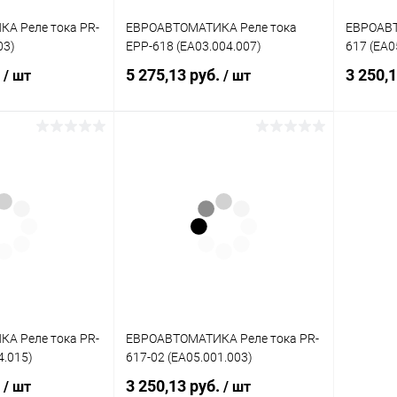
А Реле тока PR-
ЕВРОАВТОМАТИКА Реле тока
ЕВРОАВТ
03)
EPP-618 (EA03.004.007)
617 (EA0
.
5 275,13 руб.
3 250,
/ шт
/ шт
писаться
Подписаться
ик
К сравнению
Купить в 1 клик
К сравнению
Купит
Недоступно
В избранное
Недоступно
В изб
А Реле тока PR-
ЕВРОАВТОМАТИКА Реле тока PR-
4.015)
617-02 (EA05.001.003)
.
3 250,13 руб.
/ шт
/ шт