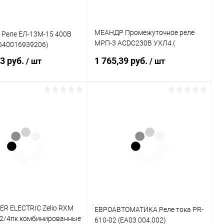
МЕАНДР Промежуточное реле
Реле ЕЛ-13М-15 400В
МРП-3 ACDC230В УХЛ4 (
4640016939206)
4640016935284)
23 руб.
1 765,39 руб.
/ шт
/ шт
Подписаться
Подписаться
ь в 1 клик
К сравнению
Купить в 1 клик
К сравнению
ранное
Недоступно
В избранное
Недоступно
ER ELECTRIC Zelio RXM
ЕВРОАВТОМАТИКА Реле тока PR-
 2/4пк комбинированные
610-02 (EA03.004.002)