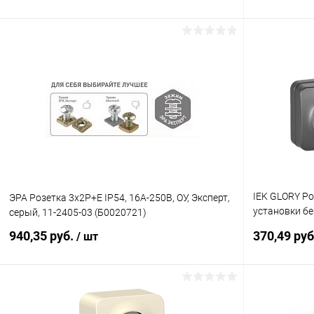
В корзину
Купить в 1 клик
К сравнению
Купить в 1
В избранное
В наличии
В избранн
IEK GLORY Ро
ЭРА Розетка 3х2P+E IP54, 16A-250В, ОУ, Эксперт,
установки б
серый, 11-2405-03 (Б0020721)
10А РС23-2-
940,35 руб.
370,49 ру
/ шт
10)
В корзину