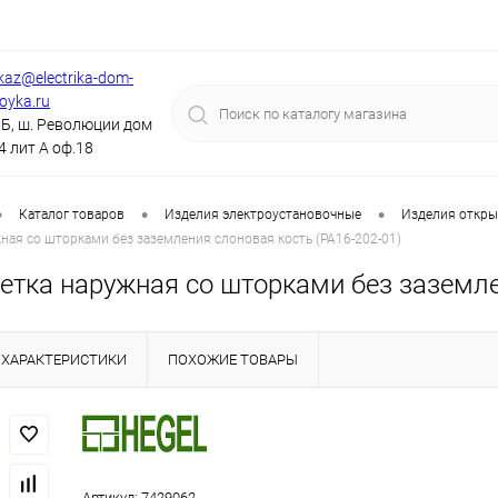
kaz@electrika-dom-
royka.ru
Б, ш. Революции дом
4 лит А оф.18
•
•
•
Каталог товаров
Изделия электроустановочные
Изделия откры
ная со шторками без заземления слоновая кость (РА16-202-01)
етка наружная со шторками без заземле
ХАРАКТЕРИСТИКИ
ПОХОЖИЕ ТОВАРЫ
Артикул:
7429062