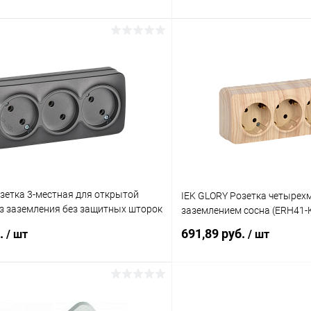
В корзину
В корз
 клик
К сравнению
Купить в 1 клик
ое
В наличии
В избранное
зетка 3-местная для открытой
IEK GLORY Розетка четырех
ез заземления без защитных шторок
заземлением сосна (ERH41-
ХСм сталь матовый (ERH30-K46M-
б.
691,89 руб.
/ шт
/ шт
В корзину
В корз