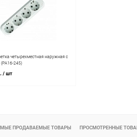
 клик
К сравнению
Купить в 1 клик
ое
В наличии
В избранное
зетка четырехместная наружная с
 (РА16-245)
б.
/ шт
В корзину
 клик
К сравнению
ое
В наличии
МЫЕ ПРОДАВАЕМЫЕ ТОВАРЫ
ПРОСМОТРЕННЫЕ ТОВ