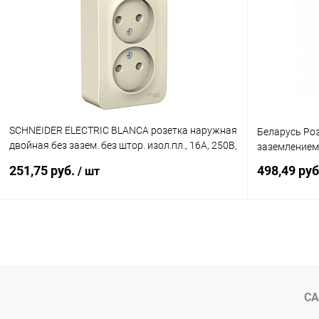
Купить в 1 клик
К сравнению
Купить в 1
В избранное
В наличии
В избранн
SCHNEIDER ELECTRIC BLANCA розетка наружная
Беларусь Ро
двойная без зазем. без штор. изол.пл., 16А, 250В,
заземлением
молоч., рос (BLNRA000212)
251,75 руб.
498,49 ру
/ шт
В корзину
Купить в 1 клик
К сравнению
Купить в 1
В избранное
В наличии
В избранн
СА