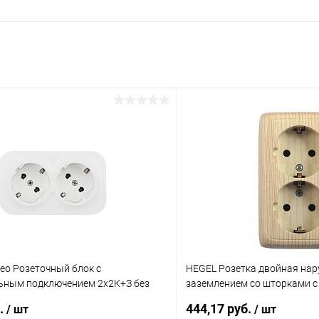
eo Розеточный блок с
HEGEL Розетка двойная нар
ьным подключением 2x2К+З без
заземлением со шторками с
 - 250 В IP (782233)
пластиной сосна (РА16-154-
б.
444,17 руб.
/ шт
/ шт