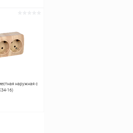
ину
К сравнению
В наличии
местная наружная с
K34-16)
ину