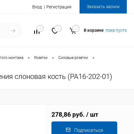
Заказать звонок
Вход
Регистрация
0
0
0
В корзине
пока пусто
•
•
•
того монтажа
Розетки
Силовые розетки
ния слоновая кость (РА16-202-01)
278,86 руб.
/ шт
Подписаться