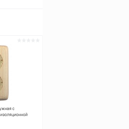
ужная с
 изоляционной
02)