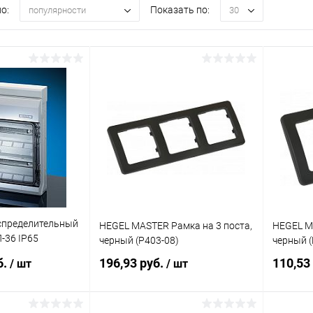
о:
Показать по:
популярности
30
спределительный
HEGEL MASTER Рамка на 3 поста,
HEGEL MA
-36 IP65
черный (Р403-08)
черный (
з клеммы PE-N
б.
196,93 руб.
110,53
/ шт
/ шт
мбраны
рь 36 модулей