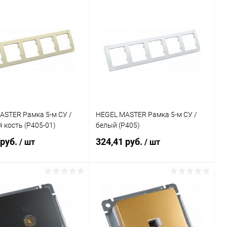
В корзину
Подписаться
ь в 1 клик
К сравнению
Купить в 1 клик
К сравнению
ранное
В наличии
В избранное
Недоступно
ASTER Рамка 5-м СУ /
HEGEL MASTER Рамка 5-м СУ /
 кость (Р405-01)
белый (Р405)
 руб.
324,41 руб.
/ шт
/ шт
Подписаться
Подписаться
ь в 1 клик
К сравнению
Купить в 1 клик
К сравнению