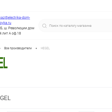
kaz@electrika-dom-
royka.ru
Б, ш. Революции дом
4 лит А оф.18
•
•
Все производители
HEGEL
EGEL