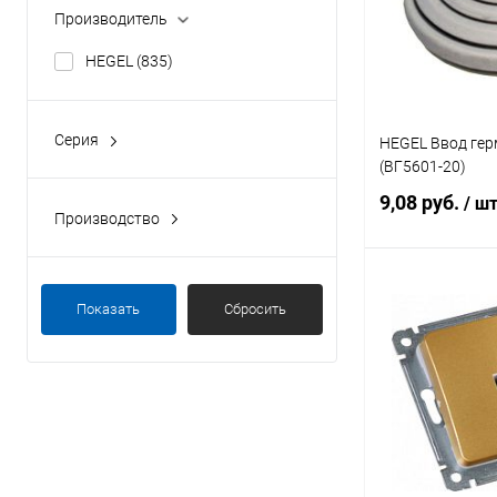
В избранное
Производитель
HEGEL
(835)
Серия
HEGEL Ввод ге
ALFA
(17)
(ВГ5601-20)
9,08 руб.
/ ш
Производство
Германия
(1)
Россия
(834)
Под
Показать
Сбросить
Купить в 1 кл
В избранное