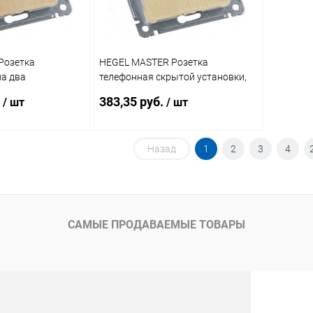
Розетка
HEGEL MASTER Розетка
а два
телефонная скрытой установки,
 скрытой
в рамку, сосна (РСТ-400-02)
.
383,35 руб.
/ шт
/ шт
мку, сосна
Назад
1
2
3
4
писаться
В корзину
ик
К сравнению
Купить в 1 клик
К сравнению
Недоступно
В избранное
В наличии
САМЫЕ ПРОДАВАЕМЫЕ ТОВАРЫ