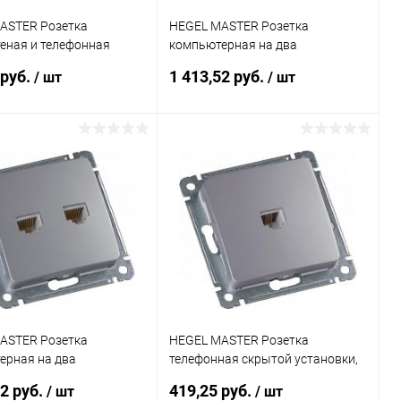
ASTER Розетка
HEGEL MASTER Розетка
еная и телефонная
компьютерная на два
установки, в рамку,
присоединения, скрытой
 руб.
1 413,52 руб.
/ шт
/ шт
РСКТ-440-07)
установки, в рамку, золото
(РСКК-440-07)
Подписаться
Подписаться
ь в 1 клик
К сравнению
Купить в 1 клик
К сравнению
ранное
Недоступно
В избранное
Недоступно
ASTER Розетка
HEGEL MASTER Розетка
ерная на два
телефонная скрытой установки,
инения, скрытой
в рамку, серебро (РСТ-400-06)
52 руб.
419,25 руб.
/ шт
/ шт
и, в рамку, серебро