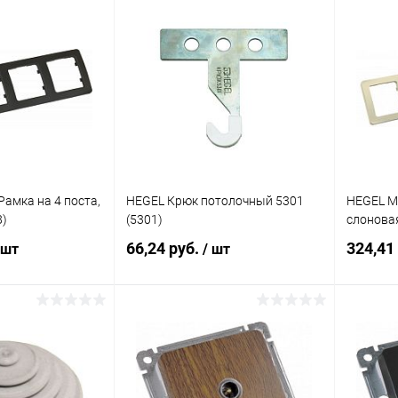
писаться
В корзину
ик
К сравнению
Купить в 1 клик
К сравнению
Купит
Недоступно
В избранное
В наличии
В изб
амка на 4 поста,
HEGEL Крюк потолочный 5301
HEGEL M
8)
(5301)
слоновая
66,24 руб.
324,41
 шт
/ шт
корзину
Подписаться
ик
К сравнению
Купить в 1 клик
К сравнению
Купит