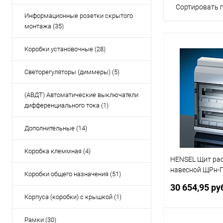
Сортировать п
Информационные розетки скрытого
монтажа (35)
Коробки установочные (28)
Светорегуляторы (диммеры) (5)
(АВДТ) Автоматические выключатели
дифференциального тока (1)
Дополнительные (14)
Коробка клеммная (4)
HENSEL Щит ра
навесной ЩРн-П
Коробки общего назначения (51)
пластиковый бе
30 654,95 ру
эластичные ме
Корпуса (коробки) с крышкой (1)
прозрачная две
(KV 8236)
Рамки (30)