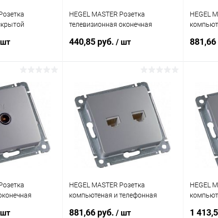
Розетка
HEGEL MASTER Розетка
HEGEL M
скрытой
телевизионная оконечная
компьют
мку, золото
скрытой установки, в рамку,
скрытой 
440,85 руб.
881,66
 шт
/ шт
золото (РСТВ-401-07)
золото (
писаться
Подписаться
ик
К сравнению
Купить в 1 клик
К сравнению
Купит
Недоступно
В избранное
Недоступно
В изб
Розетка
HEGEL MASTER Розетка
HEGEL M
оконечная
компьютеная и телефонная
компьют
ки, в рамку,
скрытой установки, в рамку,
присоед
881,66 руб.
1 413,
 шт
/ шт
01-06)
серебро (РСКТ-440-06)
установк