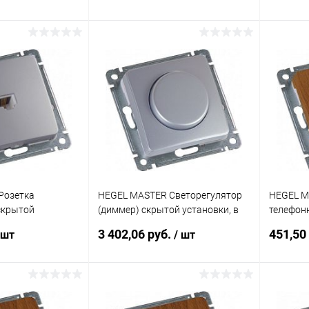
(РСКК-44
писаться
Подписаться
ик
К сравнению
Купить в 1 клик
К сравнению
Купит
Недоступно
В избранное
Недоступно
В изб
Розетка
HEGEL MASTER Светорегулятор
HEGEL M
скрытой
(диммер) скрытой установки, в
телефонн
мку, серебро
рамку, серебро (ДС-315-472-06)
в рамку,
3 402,06 руб.
451,50
 шт
/ шт
писаться
Подписаться