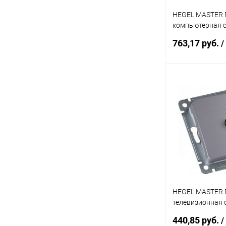
HEGEL MASTER 
компьютерная 
установки, в ра
763,17 руб.
/
(РСК-400-07)
Под
Купить в 1 кл
В избранное
HEGEL MASTER 
телевизионная 
скрытой установ
440,85 руб.
/
серебро (РСТВ-4