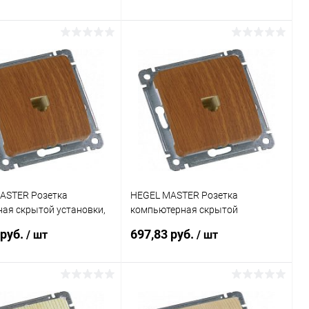
0-06)
Подписаться
Подписаться
ь в 1 клик
К сравнению
Купить в 1 клик
К сравнению
ранное
Недоступно
В избранное
Недоступно
ASTER Розетка
HEGEL MASTER Розетка
ая скрытой установки,
компьютерная скрытой
 дуб (РСТ-400-05)
установки, в рамку, дуб (РСК-400-
 руб.
697,83 руб.
/ шт
/ шт
05)
Подписаться
В корзину