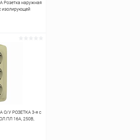
A Розетка наружная
 с изолирующей
ацит (BLNRA000116)
ину
К сравнению
В наличии
 О/У РОЗЕТКА 3-я с
ОЛ.ПЛ 16А, 250В,