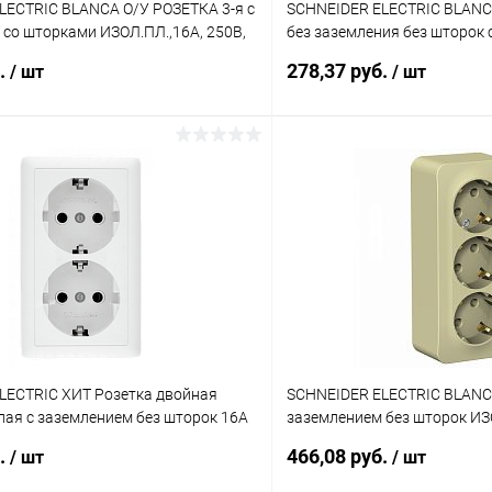
LECTRIC BLANCA О/У РОЗЕТКА 3-я с
SCHNEIDER ELECTRIC BLANC
со шторками ИЗОЛ.ПЛ.,16А, 250В,
без заземления без шторок
LNRA011317)
пластиной, 16А, 250В, антр
б.
278,37 руб.
/ шт
/ шт
В корзину
В корз
 клик
К сравнению
Купить в 1 клик
ое
В наличии
В избранное
LECTRIC ХИТ Розетка двойная
SCHNEIDER ELECTRIC BLANCA
лая с заземлением без шторок 16А
заземлением без шторок ИЗ
38-B)
БЕЖЕВЫЙ (BLNRA010317)
б.
466,08 руб.
/ шт
/ шт