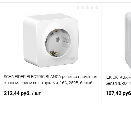
В корзину
Купить в 1 клик
К сравнению
Купить в 1
В избранное
В наличии
В избранн
SCHNEIDER ELECTRIC BLANCA розетка наружная
IEK ОКТАВА 
с заземлением со шторками, 16А, 250В, белый
белая (ERO11
(BLNRA011101)
212,44 руб.
107,42 ру
/ шт
В корзину