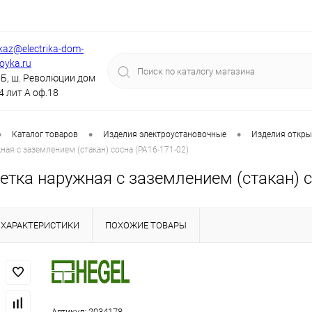
kaz@electrika-dom-
royka.ru
Б, ш. Революции дом
4 лит А оф.18
•
•
•
Каталог товаров
Изделия электроустановочные
Изделия откры
ная с заземлением (стакан) сосна (РА16-171-02)
тка наружная с заземлением (стакан) с
ХАРАКТЕРИСТИКИ
ПОХОЖИЕ ТОВАРЫ
Артикул:
2034178