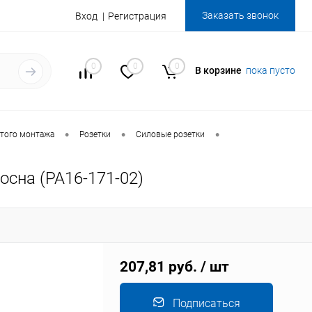
Заказать звонок
Вход
Регистрация
0
0
0
В корзине
пока пусто
•
•
•
того монтажа
Розетки
Силовые розетки
осна (РА16-171-02)
207,81 руб.
/ шт
Подписаться