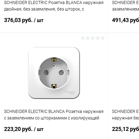
SCHNEIDER ELECTRIC Розетка BLANCA наружная
SCHNEIDER E
двойная, без заземления, без шторок, с
заземлением 
изолирующей пластиной, 16А, 250В, ан
БЕЖЕВЫЙ (B
376,03 руб.
491,43 ру
/ шт
(BLNRA000216)
В корзину
Купить в 1 клик
К сравнению
Купить в 1
В избранное
В наличии
В избранн
SCHNEIDER ELECTRIC BLANCA Розетка наружная
SCHNEIDER E
с заземлением со шторкамими с изолирующей
наружная бе
пластиной, 16А, 250В, белый (BLNRA011111)
250В (RA16-2
223,20 руб.
225,12 ру
/ шт