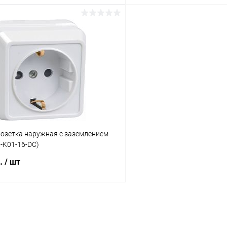
В корзину
В корз
 клик
К сравнению
Купить в 1 клик
ое
В наличии
В избранное
Розетка наружная с заземлением
-K01-16-DC)
б.
/ шт
В корзину