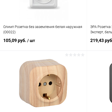
Олимп Розетка без заземления белая наружная
ЭРА Розетка 
(О0022)
Эксперт, бел
105,09 руб.
219,43 ру
/ шт
В корзину
Купить в 1 клик
К сравнению
Купить в 1
В избранное
В наличии
В избранн