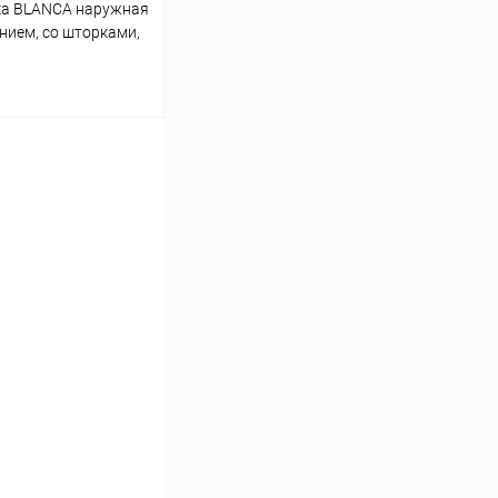
ка BLANCA наружная
нием, со шторками,
16А, (BLNRA011412)
ину
К сравнению
В наличии