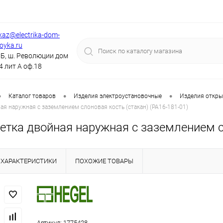
kaz@electrika-dom-
royka.ru
Б, ш. Революции дом
4 лит А оф.18
•
•
•
Каталог товаров
Изделия электроустановочные
Изделия откры
ая наружная с заземлением слоновая кость (стакан) (РА16-181-01)
тка двойная наружная с заземлением сл
ХАРАКТЕРИСТИКИ
ПОХОЖИЕ ТОВАРЫ
Артикул:
1775428