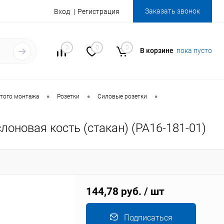
Заказать звонок
Вход
Регистрация
0
0
0
В корзине
пока пусто
•
•
•
того монтажа
Розетки
Силовые розетки
оновая кость (стакан) (РА16-181-01)
144,78 руб.
/ шт
Подписаться