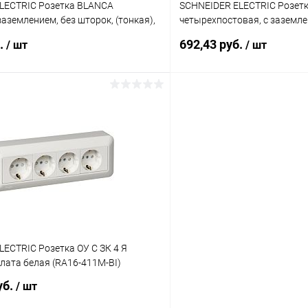
LECTRIC Розетка BLANCA
SCHNEIDER ELECTRIC Розет
заземлением, без шторок, (тонкая),
четырехпостовая, с заземле
й пластиной 16А, 250В, ан
с изолирующей пластиной, 
б.
692,43 руб.
/ шт
/ шт
6)
В корзину
В корз
 клик
К сравнению
Купить в 1 клик
ое
В наличии
В избранное
ECTRIC Розетка ОУ С ЗК 4 Я
лата белая (RA16-411M-BI)
уб.
/ шт