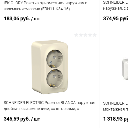
SCHNEIDER E
IEK GLORY Розетка одноместная наружная с
наружная, с 
заземлением сосна (ERH11-K34-16)
с изолирующе
183,06 руб.
374,95 ру
/ шт
(BLNRA11011
В корзину
Купить в 1 клик
К сравнению
Купить в 1
В избранное
В наличии
В избранн
SCHNEIDER ELECTRIC Розетка BLANCA наружная
SCHNEIDER EL
двойная, с заземлением, со шторками, с
монтажная п
изолирующей пластиной, 16А, 250В, мо
345,59 руб.
1 318,93 р
/ шт
(BLNRA011212)