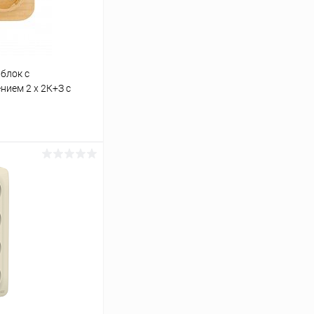
блок с
ием 2 x 2К+З с
 (782287)
ину
К сравнению
В наличии