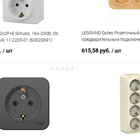
LEGRAND Quteo Розеточный 
2х2P+E Schuko, 16A-250В, ОУ,
предварительным подключен
ый, 11-2205-01 (Б0020691)
защитными шторками - 16 A
б.
615,58 руб.
/ шт
/ шт
В корзину
В корз
 клик
К сравнению
Купить в 1 клик
ое
В наличии
В избранное