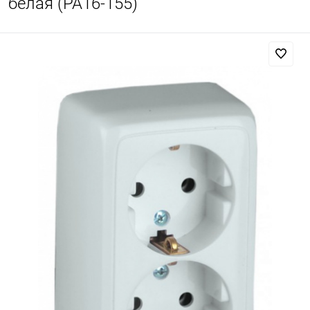
белая (РА16-155)