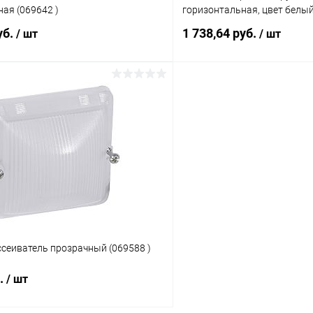
ая (069642 )
горизонтальная, цвет белый
уб.
1 738,64 руб.
/ шт
/ шт
В корзину
В корз
 клик
К сравнению
Купить в 1 клик
ое
В наличии
В избранное
сеиватель прозрачный (069588 )
б.
/ шт