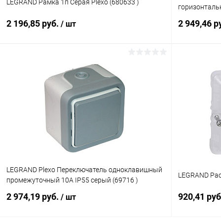
LEGRAND Рамка 1п Серая Plexo (680633 )
горизонтальн
2 196,85 руб.
2 949,46 р
/ шт
В корзину
Купить в 1 клик
К сравнению
Купить в 1
В избранное
В наличии
В избранн
LEGRAND Plexo Переключатель одноклавишный
LEGRAND Рас
промежуточный 10А IP55 серый (69716 )
2 974,19 руб.
920,41 ру
/ шт