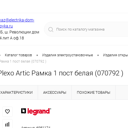
kaz@electrika-dom-
royka.ru
Б, ш. Революции дом
4 лит А оф.18
•
•
•
Каталог товаров
Изделия электроустановочные
Изделия откры
Рамка 1 пост белая (070792 )
exo Artic Рамка 1 пост белая (070792 )
ХАРАКТЕРИСТИКИ
АКСЕССУАРЫ
ПОХОЖИЕ ТОВАРЫ
Артикул:
6981174