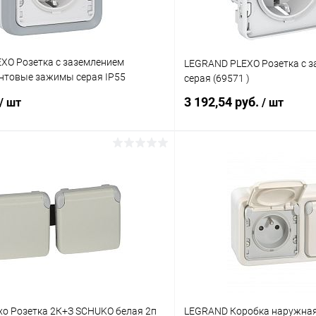
XO Розетка с заземлением
LEGRAND PLEXO Розетка с з
нтовые зажимы серая IP55
серая (69571 )
3 192,54 руб.
/ шт
/ шт
В корзину
В корз
 клик
К сравнению
Купить в 1 клик
ое
В наличии
В избранное
xo Розетка 2К+З SCHUKO белая 2п
LEGRAND Коробка наружная 