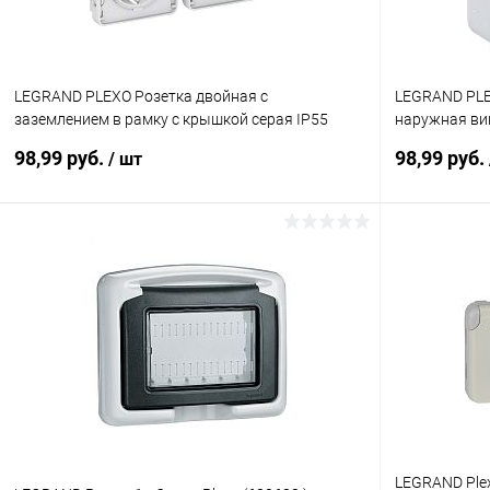
LEGRAND PLEXO Розетка двойная с
LEGRAND PLE
заземлением в рамку с крышкой серая IP55
наружная ви
(069576 )
(069733 )
98,99 руб.
98,99 руб.
/ шт
В корзину
Купить в 1 клик
К сравнению
Купить в 1
В избранное
В наличии
В избранн
LEGRAND Ple