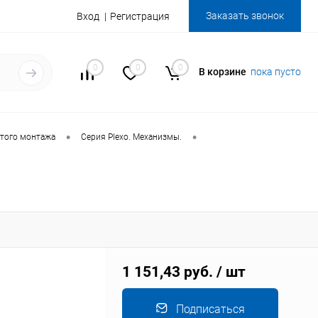
Заказать звонок
Вход
Регистрация
0
0
0
В корзине
пока пусто
•
•
того монтажа
Серия Plexo. Механизмы.
1 151,43 руб.
/ шт
Подписаться