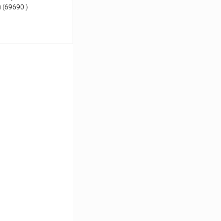
 (69690 )
ину
К сравнению
В наличии