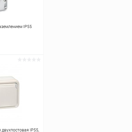
аземлением IP55
ину
К сравнению
В наличии
двухпостовая IP55,