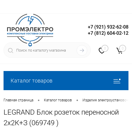
+7 (921) 932-62-08
+7 (812) 604-02-12
Вход
Регистрация
0
0
Каталог товаров
•
•
Главная страница
Каталог товаров
Изделия электроустановочн
LEGRAND Блок розеток переносной
2х2К+З (069749 )