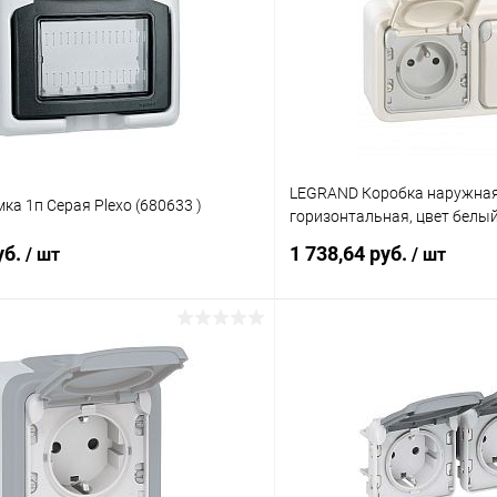
LEGRAND Коробка наружная 
а 1п Серая Plexo (680633 )
горизонтальная, цвет белый
уб.
1 738,64 руб.
/ шт
/ шт
В корзину
В корз
 клик
К сравнению
Купить в 1 клик
ое
В наличии
В избранное