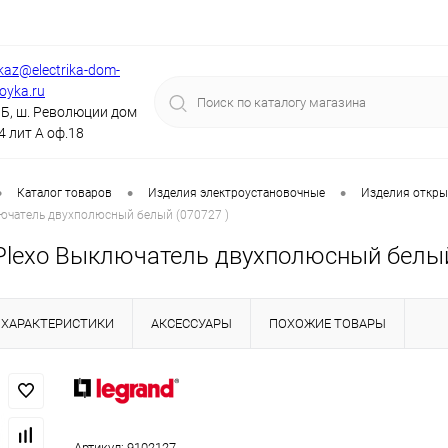
kaz@electrika-dom-
royka.ru
Б, ш. Революции дом
4 лит А оф.18
•
•
•
Каталог товаров
Изделия электроустановочные
Изделия откры
ючатель двухполюсный белый (070727 )
lexo Выключатель двухполюсный белый
ХАРАКТЕРИСТИКИ
АКСЕССУАРЫ
ПОХОЖИЕ ТОВАРЫ
Артикул:
9102127