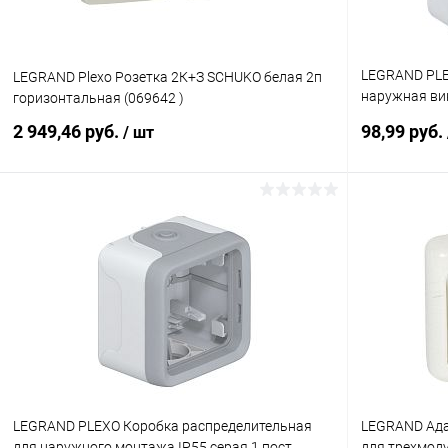
LEGRAND PLE
LEGRAND Plexo Розетка 2К+З SCHUKO белая 2п
наружная ви
горизонтальная (069642 )
(069733 )
2 949,46 руб.
98,99 руб.
/ шт
В корзину
Купить в 1 клик
К сравнению
Купить в 1
В избранное
В наличии
В избранн
LEGRAND PLEXO Коробка распределительная
LEGRAND Адап
для наружного монтажа IP55 серая 1 пост
для трехмод