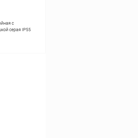
ойная с
кой серая IP55
ину
К сравнению
В наличии