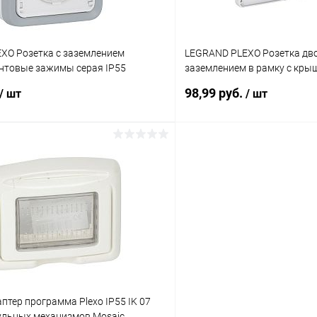
XO Розетка с заземлением
LEGRAND PLEXO Розетка дв
нтовые зажимы серая IP55
заземлением в рамку с крыш
(069576 )
98,99 руб.
/ шт
/ шт
В корзину
В корз
 клик
К сравнению
Купить в 1 клик
ое
В наличии
В избранное
тер программа Plexo IP55 IK 07
ульных механизмов Mosaic