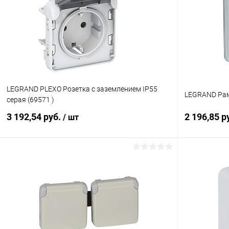
LEGRAND PLEXO Розетка с заземлением IP55
LEGRAND Рамк
серая (69571 )
3 192,54 руб.
2 196,85 р
/ шт
В корзину
Купить в 1 клик
К сравнению
Купить в 1
В избранное
В наличии
В избранн