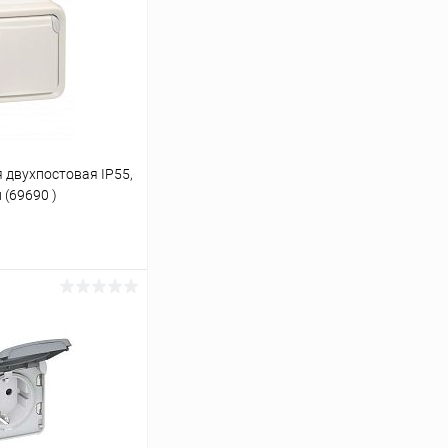
двухпостовая IP55,
 (69690 )
ину
К сравнению
В наличии