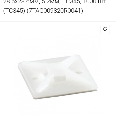
28.6х28.6мм, 5.2мм, TC345, 1000 шт.
(TC345) (7TAG009820R0041)