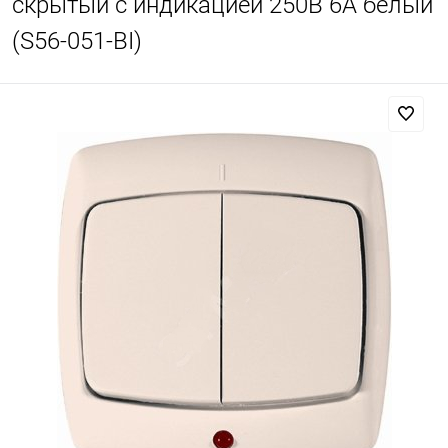
скрытый с индикацией 250В 6А белый
(S56-051-BI)