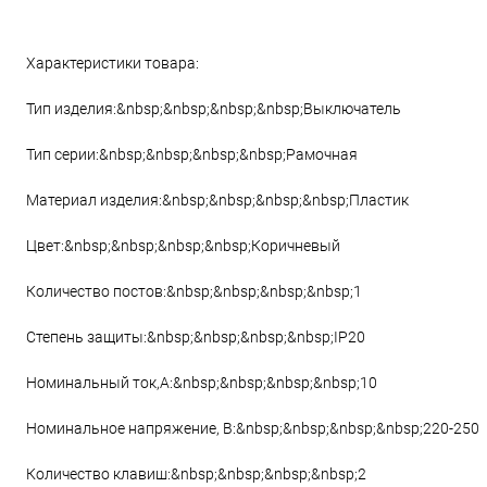
Характеристики товара:
Тип изделия:&nbsp;&nbsp;&nbsp;&nbsp;Выключатель
Тип серии:&nbsp;&nbsp;&nbsp;&nbsp;Рамочная
Материал изделия:&nbsp;&nbsp;&nbsp;&nbsp;Пластик
Цвет:&nbsp;&nbsp;&nbsp;&nbsp;Коричневый
Количество постов:&nbsp;&nbsp;&nbsp;&nbsp;1
Степень защиты:&nbsp;&nbsp;&nbsp;&nbsp;IP20
Номинальный ток,А:&nbsp;&nbsp;&nbsp;&nbsp;10
Номинальное напряжение, В:&nbsp;&nbsp;&nbsp;&nbsp;220-250
Количество клавиш:&nbsp;&nbsp;&nbsp;&nbsp;2