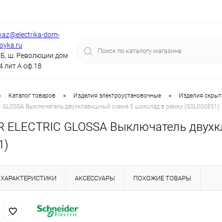
kaz@electrika-dom-
royka.ru
Б, ш. Революции дом
4 лит А оф.18
•
•
•
Каталог товаров
Изделия электроустановочные
Изделия скрыт
 GLOSSA Выключатель двухклавишный схема 5 шоколад в рамку (GSL000851)
 ELECTRIC GLOSSA Выключатель двухкл
1)
ХАРАКТЕРИСТИКИ
АКСЕССУАРЫ
ПОХОЖИЕ ТОВАРЫ