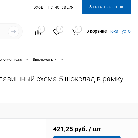
Заказать звонок
Вход
Регистрация
0
0
0
В корзине
пока пусто
•
•
ого монтажа
Выключатели
авишный схема 5 шоколад в рамку
421,25 руб.
/ шт