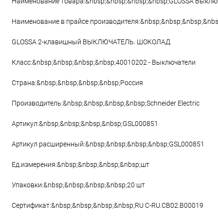
Наименование товара:&nbsp;&nbsp;&nbsp;&nbsp;GLOSSA Выклю
Наименование в прайсе производителя:&nbsp;&nbsp;&nbsp;&nbs
GLOSSA 2-клавишный ВЫКЛЮЧАТЕЛЬ. ШОКОЛАД
Класс:&nbsp;&nbsp;&nbsp;&nbsp;40010202 - Выключатели
Страна:&nbsp;&nbsp;&nbsp;&nbsp;Россия
Производитель:&nbsp;&nbsp;&nbsp;&nbsp;Schneider Electric
Артикул:&nbsp;&nbsp;&nbsp;&nbsp;GSL000851
Артикул расширенный:&nbsp;&nbsp;&nbsp;&nbsp;GSL000851
Ед.измерения:&nbsp;&nbsp;&nbsp;&nbsp;шт
Упаковки:&nbsp;&nbsp;&nbsp;&nbsp;20 шт
Сертификат:&nbsp;&nbsp;&nbsp;&nbsp;RU C-RU.CB02.B00019