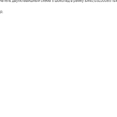
чатель двухклавишный схема 5 шоколад в рамку &#40;GSL000851&#
p;