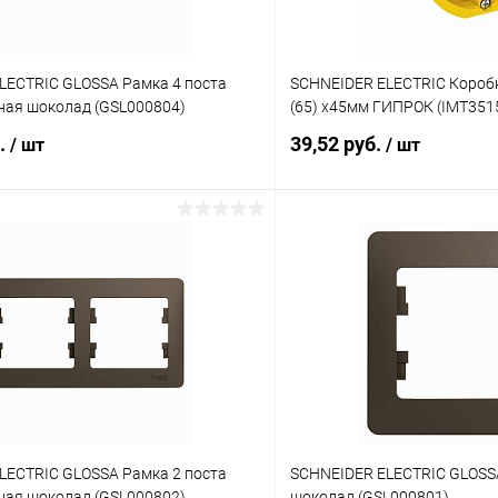
LECTRIC GLOSSA Рамка 4 поста
SCHNEIDER ELECTRIC Коробк
ная шоколад (GSL000804)
(65) х45мм ГИПРОК (IMT351
б.
39,52 руб.
/ шт
/ шт
В корзину
В корз
 клик
К сравнению
Купить в 1 клик
ое
В наличии
В избранное
LECTRIC GLOSSA Рамка 2 поста
SCHNEIDER ELECTRIC GLOSSA
ная шоколад (GSL000802)
шоколад (GSL000801)