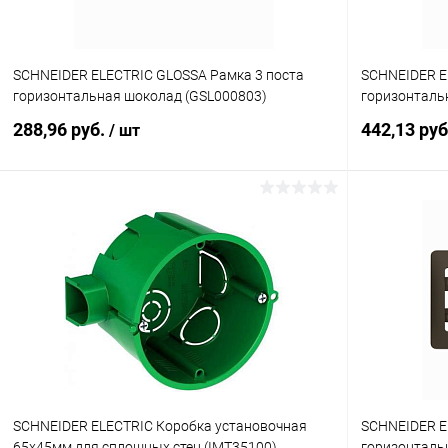
SCHNEIDER ELECTRIC GLOSSA Рамка 3 поста
SCHNEIDER E
горизонтальная шоколад (GSL000803)
горизонталь
288,96 руб.
442,13 ру
/ шт
В корзину
Купить в 1 клик
К сравнению
Купить в 1
В избранное
В наличии
В избранн
SCHNEIDER ELECTRIC Коробка установочная
SCHNEIDER E
65х45мм для сплошных стен (IMT35100)
горизонталь