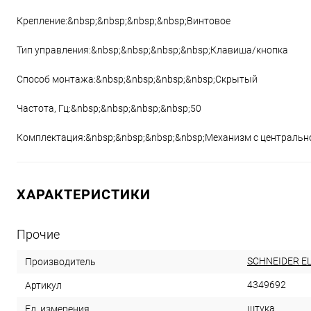
Крепление:&nbsp;&nbsp;&nbsp;&nbsp;Винтовое
Тип управления:&nbsp;&nbsp;&nbsp;&nbsp;Клавиша/кнопка
Способ монтажа:&nbsp;&nbsp;&nbsp;&nbsp;Скрытый
Частота, Гц:&nbsp;&nbsp;&nbsp;&nbsp;50
Комплектация:&nbsp;&nbsp;&nbsp;&nbsp;Механизм с центральн
ХАРАКТЕРИСТИКИ
Прочие
SCHNEIDER E
Производитель
4349692
Артикул
штука
Ед. измерения