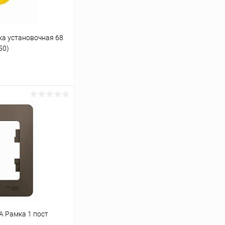
а установочная 68
50)
ину
К сравнению
В наличии
 Рамка 1 пост