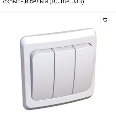
скрытый белый (BC10-003B)