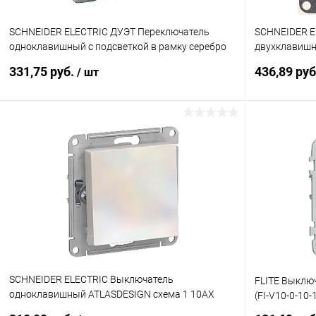
SCHNEIDER ELECTRIC ДУЭТ Переключатель
SCHNEIDER E
одноклавишный с подсветкой в рамку серебро
двухклавишн
(WDE000363)
для жалюзи, 
331,75 руб.
436,89 ру
/ шт
В корзину
Купить в 1 клик
К сравнению
Купить в 1
В избранное
В наличии
В избранн
SCHNEIDER ELECTRIC Выключатель
FLITE Выклю
одноклавишный ATLASDESIGN схема 1 10АХ
(FI-V10-0-10-
механизм жемчуг (ATN000411)