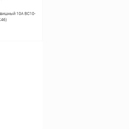
авишный 10А ВС10-
K46)
ину
К сравнению
В наличии