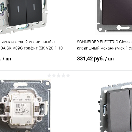
Выключатель 2-клавишный с
SCHNEIDER ELECTRIC Glossa
0А SK-V09G графит (SK-V20-1-10-
клавишный механизм сх.1 с
(GSL001411)
б.
331,42 руб.
/ шт
/ шт
В корзину
В корз
 клик
К сравнению
Купить в 1 клик
ое
В наличии
В избранное