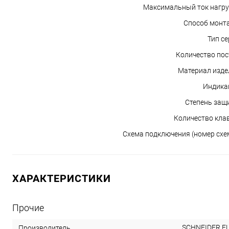
Максимальный ток нагру
Способ монт
Тип се
Количество пос
Материал изде
Индика
Степень защ
Количество кла
Схема подключения (номер схе
ХАРАКТЕРИСТИКИ
Прочие
SCHNEIDER E
Производитель