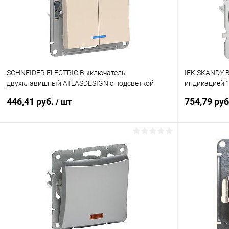
SCHNEIDER ELECTRIC Выключатель
IEK SKANDY 
двухклавишный ATLASDESIGN с подсветкой
индикацией 1
схема 5а 10АХ механизм бежевый (ATN000253)
K53)
446,41 руб.
754,79 ру
/ шт
В корзину
Купить в 1 клик
К сравнению
Купить в 1
В избранное
В наличии
В избранн