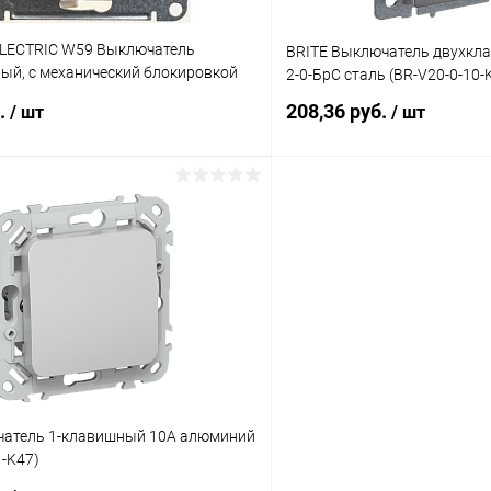
LECTRIC W59 Выключатель
BRITE Выключатель двухкл
ый, с механический блокировкой
2-0-БрС сталь (BR-V20-0-10-
механизм, белый (VS410-253-1-86)
б.
208,36 руб.
/ шт
/ шт
В корзину
В корз
 клик
К сравнению
Купить в 1 клик
ое
В наличии
В избранное
чатель 1-клавишный 10А алюминий
1-K47)