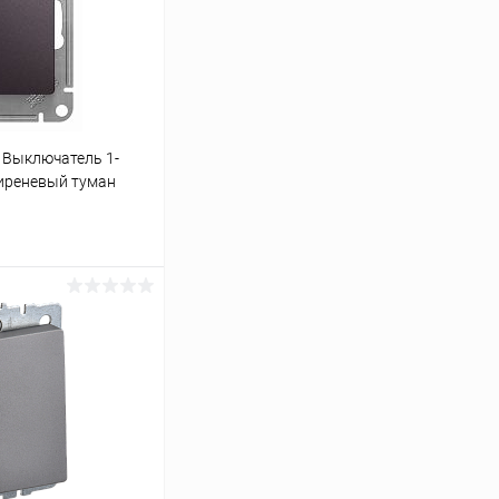
 Выключатель 1-
иреневый туман
ину
К сравнению
В наличии