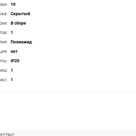
зки:
10
ажа:
Скрытый
рии:
В сборе
тов:
1
лия:
Полиамид
ция:
нет
иты:
IP20
виш:
1
мы):
1
LECTRIC