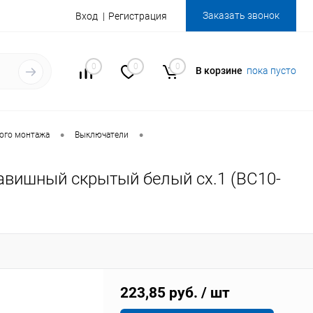
Заказать звонок
Вход
Регистрация
0
0
0
В корзине
пока пусто
•
•
ого монтажа
Выключатели
вишный скрытый белый сх.1 (BC10-
223,85 руб.
/ шт