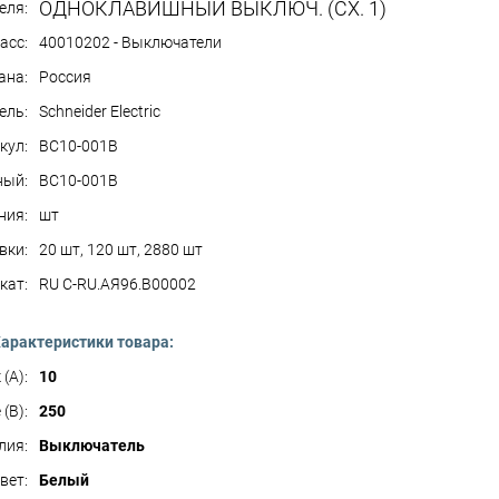
ОДНОКЛАВИШНЫЙ ВЫКЛЮЧ. (СХ. 1)
еля:
асс:
40010202 - Выключатели
ана:
Россия
ель:
Schneider Electric
кул:
BC10-001B
ный:
BC10-001B
ния:
шт
вки:
20 шт, 120 шт, 2880 шт
кат:
RU C-RU.АЯ96.B00002
арактеристики товара:
(А):
10
(В):
250
лия:
Выключатель
вет:
Белый