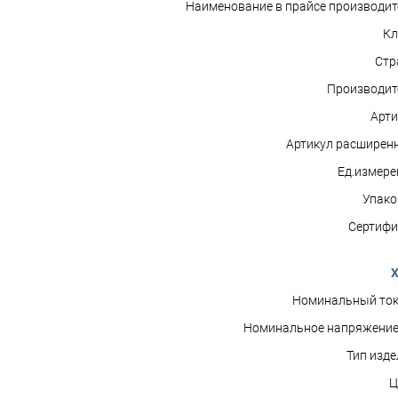
Наименование в прайсе производит
Кл
Стр
Производит
Арти
Артикул расширен
Ед.измере
Упако
Сертифи
Х
Номинальный ток 
Номинальное напряжение 
Тип изде
Ц