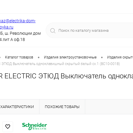
kaz@electrika-dom-
royka.ru
Б, ш. Революции дом
4 лит А оф.18
•
•
•
Каталог товаров
Изделия электроустановочные
Изделия скрыт
 ЭТЮД Выключатель одноклавишный скрытый белый сх.1 (BC10-001B)
 ELECTRIC ЭТЮД Выключатель однокла
ХАРАКТЕРИСТИКИ
ПОХОЖИЕ ТОВАРЫ