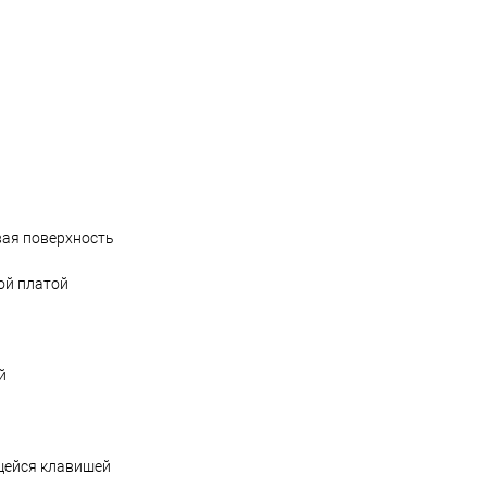
вая поверхность
ой платой
й
щейся клавишей