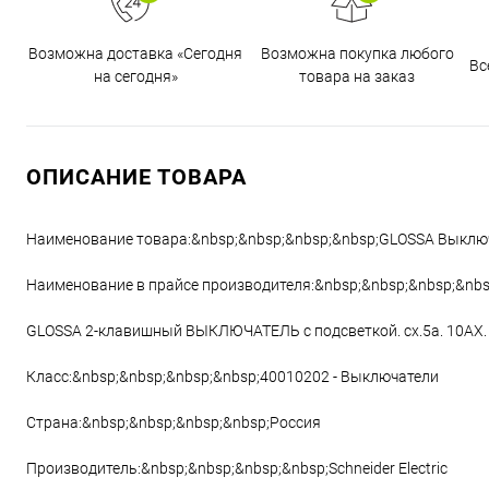
Возможна доставка «Сегодня
Возможна покупка любого
Вс
на сегодня»
товара на заказ
ОПИСАНИЕ ТОВАРА
Наименование товара:&nbsp;&nbsp;&nbsp;&nbsp;GLOSSA Выключ
Наименование в прайсе производителя:&nbsp;&nbsp;&nbsp;&nbs
GLOSSA 2-клавишный ВЫКЛЮЧАТЕЛЬ с подсветкой. сх.5а. 10АХ.
Класс:&nbsp;&nbsp;&nbsp;&nbsp;40010202 - Выключатели
Страна:&nbsp;&nbsp;&nbsp;&nbsp;Россия
Производитель:&nbsp;&nbsp;&nbsp;&nbsp;Schneider Electric