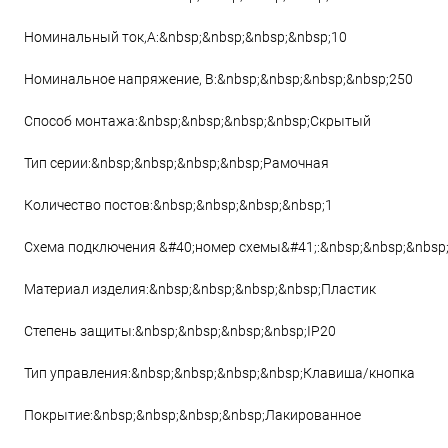
Номинальный ток,А:&nbsp;&nbsp;&nbsp;&nbsp;10
Номинальное напряжение, В:&nbsp;&nbsp;&nbsp;&nbsp;250
Способ монтажа:&nbsp;&nbsp;&nbsp;&nbsp;Скрытый
Тип серии:&nbsp;&nbsp;&nbsp;&nbsp;Рамочная
Количество постов:&nbsp;&nbsp;&nbsp;&nbsp;1
Схема подключения &#40;номер схемы&#41;:&nbsp;&nbsp;&nbsp
Материал изделия:&nbsp;&nbsp;&nbsp;&nbsp;Пластик
Степень защиты:&nbsp;&nbsp;&nbsp;&nbsp;IP20
Тип управления:&nbsp;&nbsp;&nbsp;&nbsp;Клавиша/кнопка
Покрытие:&nbsp;&nbsp;&nbsp;&nbsp;Лакированное