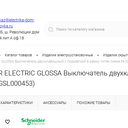
kaz@electrika-dom-
royka.ru
Б, ш. Революции дом
4 лит А оф.18
•
•
•
Каталог товаров
Изделия электроустановочные
Изделия скрыт
 GLOSSA Выключатель двухклавишный с подсветкой в рамку титан схема 5а (
 ELECTRIC GLOSSA Выключатель двухкл
(GSL000453)
ХАРАКТЕРИСТИКИ
АКСЕССУАРЫ
ПОХОЖИЕ ТОВАРЫ