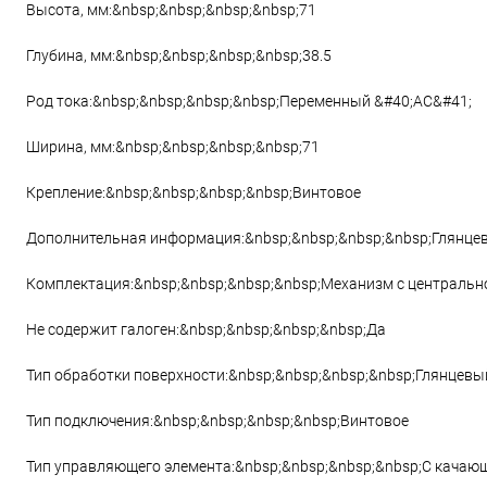
Высота, мм:&nbsp;&nbsp;&nbsp;&nbsp;71
Глубина, мм:&nbsp;&nbsp;&nbsp;&nbsp;38.5
Род тока:&nbsp;&nbsp;&nbsp;&nbsp;Переменный &#40;AC&#41;
Ширина, мм:&nbsp;&nbsp;&nbsp;&nbsp;71
Крепление:&nbsp;&nbsp;&nbsp;&nbsp;Винтовое
Дополнительная информация:&nbsp;&nbsp;&nbsp;&nbsp;Глянце
Комплектация:&nbsp;&nbsp;&nbsp;&nbsp;Механизм с центральн
Не содержит галоген:&nbsp;&nbsp;&nbsp;&nbsp;Да
Тип обработки поверхности:&nbsp;&nbsp;&nbsp;&nbsp;Глянцевы
Тип подключения:&nbsp;&nbsp;&nbsp;&nbsp;Винтовое
Тип управляющего элемента:&nbsp;&nbsp;&nbsp;&nbsp;С качаю