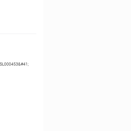
GSL000453&#41;