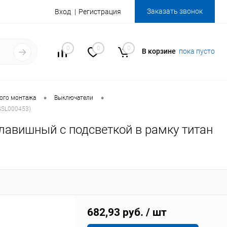
Заказать звонок
Вход
Регистрация
0
0
0
В корзине
пока пусто
•
•
ого монтажа
Выключатели
GSL000453)
авишный с подсветкой в рамку титан
682,93 руб.
/ шт