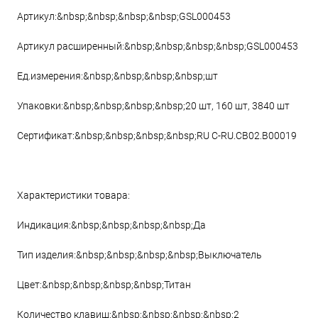
Артикул:&nbsp;&nbsp;&nbsp;&nbsp;GSL000453
Артикул расширенный:&nbsp;&nbsp;&nbsp;&nbsp;GSL000453
Ед.измерения:&nbsp;&nbsp;&nbsp;&nbsp;шт
Упаковки:&nbsp;&nbsp;&nbsp;&nbsp;20 шт, 160 шт, 3840 шт
Сертификат:&nbsp;&nbsp;&nbsp;&nbsp;RU C-RU.CB02.B00019
Характеристики товара:
Индикация:&nbsp;&nbsp;&nbsp;&nbsp;Да
Тип изделия:&nbsp;&nbsp;&nbsp;&nbsp;Выключатель
Цвет:&nbsp;&nbsp;&nbsp;&nbsp;Титан
Количество клавиш:&nbsp;&nbsp;&nbsp;&nbsp;2