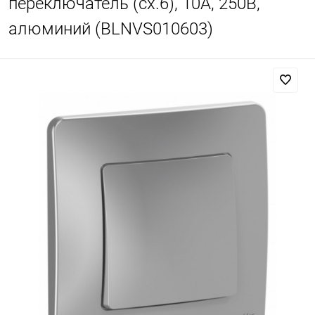
переключатель (cх.6), 10A, 250B,
алюминий (BLNVS010603)