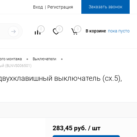
Заказать звонок
Вход
Регистрация
0
0
0
В корзине
пока пусто
•
•
ого монтажа
Выключатели
лый (BLNVS006501)
вухклавишный выключатель (cх.5),
283,45 руб.
/ шт