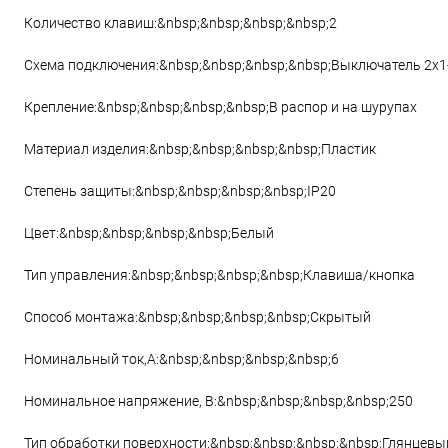
Количество клавиш:&nbsp;&nbsp;&nbsp;&nbsp;2
Схема подключения:&nbsp;&nbsp;&nbsp;&nbsp;Выключатель 2х1-
Крепление:&nbsp;&nbsp;&nbsp;&nbsp;В распор и на шурупах
Материал изделия:&nbsp;&nbsp;&nbsp;&nbsp;Пластик
Степень защиты:&nbsp;&nbsp;&nbsp;&nbsp;IP20
Цвет:&nbsp;&nbsp;&nbsp;&nbsp;Белый
Тип управления:&nbsp;&nbsp;&nbsp;&nbsp;Клавиша/кнопка
Способ монтажа:&nbsp;&nbsp;&nbsp;&nbsp;Скрытый
Номинальный ток,А:&nbsp;&nbsp;&nbsp;&nbsp;6
Номинальное напряжение, В:&nbsp;&nbsp;&nbsp;&nbsp;250
Тип обработки поверхности:&nbsp;&nbsp;&nbsp;&nbsp;Глянцевы