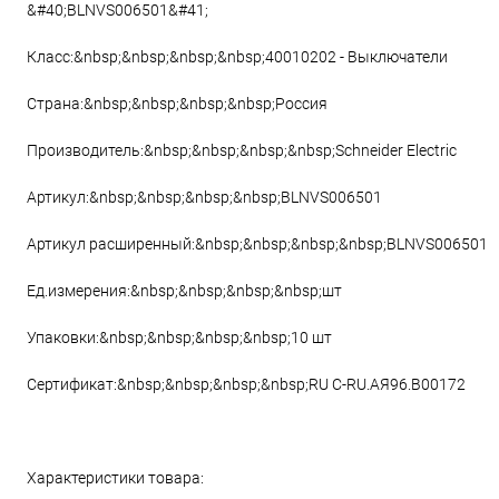
&#40;BLNVS006501&#41;
Класс:&nbsp;&nbsp;&nbsp;&nbsp;40010202 - Выключатели
Страна:&nbsp;&nbsp;&nbsp;&nbsp;Россия
Производитель:&nbsp;&nbsp;&nbsp;&nbsp;Schneider Electric
Артикул:&nbsp;&nbsp;&nbsp;&nbsp;BLNVS006501
Артикул расширенный:&nbsp;&nbsp;&nbsp;&nbsp;BLNVS006501
Ед.измерения:&nbsp;&nbsp;&nbsp;&nbsp;шт
Упаковки:&nbsp;&nbsp;&nbsp;&nbsp;10 шт
Сертификат:&nbsp;&nbsp;&nbsp;&nbsp;RU C-RU.АЯ96.B00172
Характеристики товара: