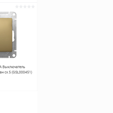
ину
К сравнению
В наличии
A Выключатель
н сх.5 (GSL000451)
ину