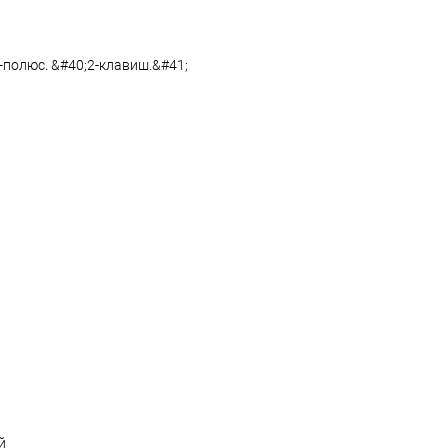
полюс. &#40;2-клавиш.&#41;
й