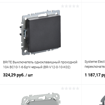
В корзину
Купить в 1 клик
К сравнению
Купить в 1
В избранное
В наличии
В избранн
Systeme Elec
BRITE Выключатель одноклавишный проходной
переключател
10А ВС10-1-6-БрЧ черный (BR-V12-0-10-K02)
(GAL000571)
324,29 руб.
1 187,17 р
/ шт
В корзину