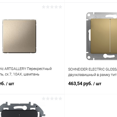
В корзину
В корз
 клик
К сравнению
Купить в 1 клик
ое
В наличии
В избранное
tric ARTGALLERY Перекрестный
SCHNEIDER ELECTRIC GLOSS
ь, сх.7, 10АХ, шампань
двухклавишный в рамку тита
уб.
463,54 руб.
/ шт
/ шт
В корзину
В корз