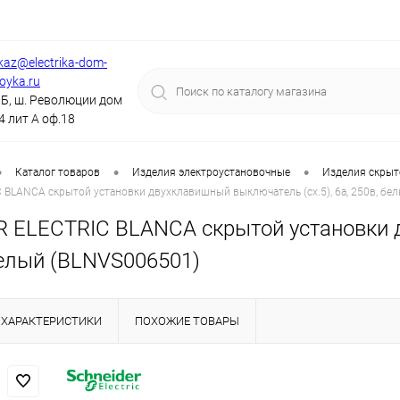
kaz@electrika-dom-
royka.ru
Б, ш. Революции дом
4 лит А оф.18
•
•
•
Каталог товаров
Изделия электроустановочные
Изделия скрыт
BLANCA скрытой установки двухклавишный выключатель (cх.5), 6а, 250в, бе
 ELECTRIC BLANCA скрытой установки д
белый (BLNVS006501)
ХАРАКТЕРИСТИКИ
ПОХОЖИЕ ТОВАРЫ