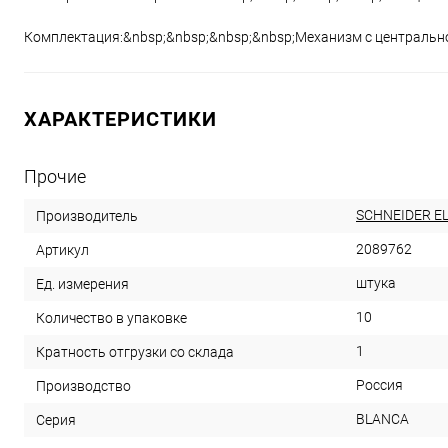
Комплектация:&nbsp;&nbsp;&nbsp;&nbsp;Механизм с центральн
ХАРАКТЕРИСТИКИ
Прочие
SCHNEIDER E
Производитель
2089762
Артикул
штука
Ед. измерения
10
Количество в упаковке
1
Кратность отгрузки со склада
Россия
Производство
BLANCA
Серия