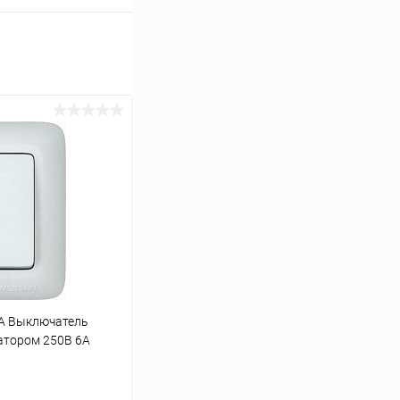
А Выключатель
атором 250В 6А