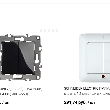
SCHNEIDER ELECTRIC ПРИМ
ель двойной, 10АХ-250В, ,
скрытый 2 клавиши с индик
04-06 (Б0014650)
белый (S56-039-BI)
б.
291,74 руб.
/ шт
/ шт