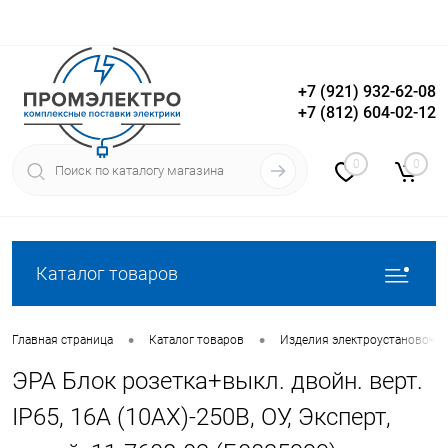
+7 (921) 932-62-08
+7 (812) 604-02-12
Вход
Регистрация
0
0
Каталог товаров
•
•
Главная страница
Каталог товаров
Изделия электроустановочн
ЭРА Блок розетка+выкл. двойн. верт.
IP65, 16A (10AX)-250В, ОУ, Эксперт,