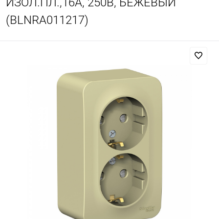
ИЗОЛ.ПЛ.,16А, 250В, БЕЖЕВЫЙ
(BLNRA011217)