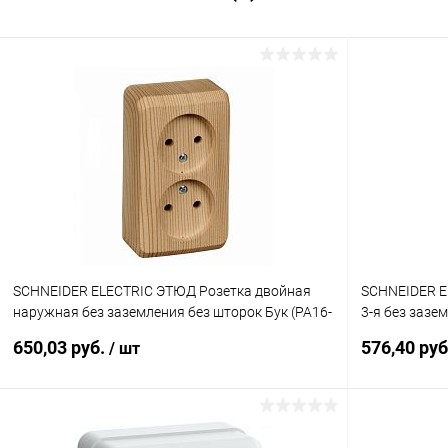
SCHNEIDER ELECTRIC ЭТЮД Розетка двойная
SCHNEIDER E
наружная без заземления без шторок Бук (PA16-
3-я без зазем
005T)
антрацит (B
650,03 руб.
576,40 ру
/ шт
В корзину