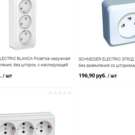
 клик
К сравнению
Купить в 1 клик
ое
В наличии
В избранное
LECTRIC BLANCA Розетка наружная
SCHNEIDER ELECTRIC ЭТЮД 
мления, без шторок, с изолирующей
без заземления со шторками
6А, 250В, белый (BLNRA000311)
б.
196,90 руб.
/ шт
/ шт
В корзину
В корз
 клик
К сравнению
Купить в 1 клик
ое
В наличии
В избранное