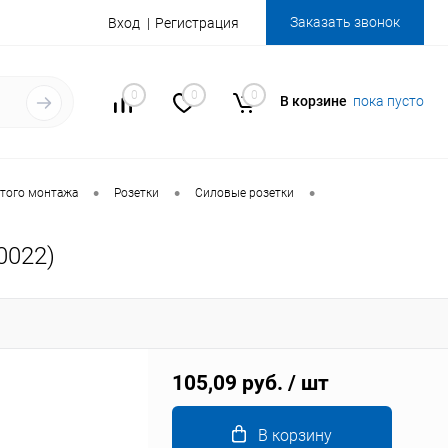
Заказать звонок
Вход
Регистрация
0
0
0
В корзине
пока пусто
•
•
•
того монтажа
Розетки
Силовые розетки
0022)
105,09 руб.
/ шт
В корзину