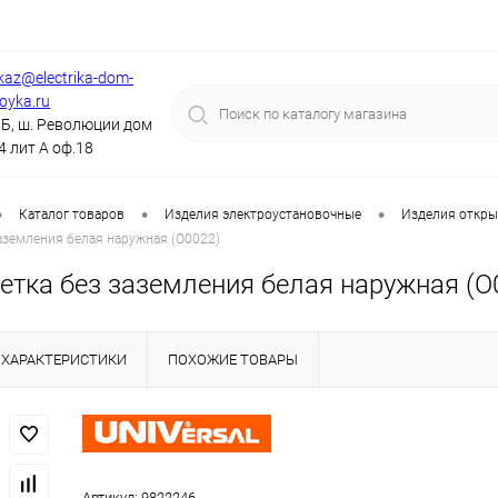
kaz@electrika-dom-
royka.ru
Б, ш. Революции дом
4 лит А оф.18
•
•
•
Каталог товаров
Изделия электроустановочные
Изделия откры
аземления белая наружная (О0022)
етка без заземления белая наружная (О
ХАРАКТЕРИСТИКИ
ПОХОЖИЕ ТОВАРЫ
Артикул:
9822246