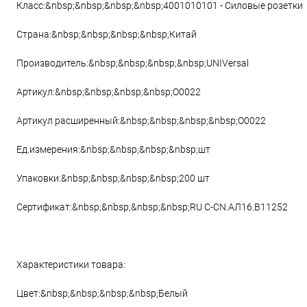
Класс:&nbsp;&nbsp;&nbsp;&nbsp;4001010101 - Силовые розетки
Страна:&nbsp;&nbsp;&nbsp;&nbsp;Китай
Производитель:&nbsp;&nbsp;&nbsp;&nbsp;UNIVersal
Артикул:&nbsp;&nbsp;&nbsp;&nbsp;О0022
Артикул расширенный:&nbsp;&nbsp;&nbsp;&nbsp;О0022
Ед.измерения:&nbsp;&nbsp;&nbsp;&nbsp;шт
Упаковки:&nbsp;&nbsp;&nbsp;&nbsp;200 шт
Сертификат:&nbsp;&nbsp;&nbsp;&nbsp;RU C-CN.АЛ16.B11252
Характеристики товара:
Цвет:&nbsp;&nbsp;&nbsp;&nbsp;Белый