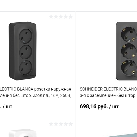
LECTRIC BLANCA розетка наружная
SCHNEIDER ELECTRIC BLANC
ления без штор. изол.пл., 16А, 250В,
3-я с заземлением без штор. 
LNRA000316)
антрацит (BLNRA010316)
б.
698,16 руб.
/ шт
/ шт
В корзину
В корз