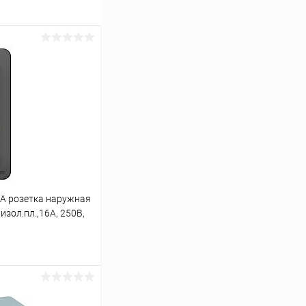
A розетка наружная
изол.пл.,16А, 250В,
ину