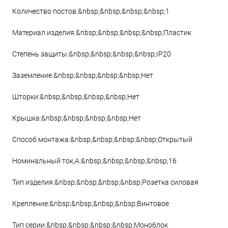
Количество постов:&nbsp;&nbsp;&nbsp;&nbsp;1
Материал изделия:&nbsp;&nbsp;&nbsp;&nbsp;Пластик
Степень защиты:&nbsp;&nbsp;&nbsp;&nbsp;IP20
Заземление:&nbsp;&nbsp;&nbsp;&nbsp;Нет
Шторки:&nbsp;&nbsp;&nbsp;&nbsp;Нет
Крышка:&nbsp;&nbsp;&nbsp;&nbsp;Нет
Способ монтажа:&nbsp;&nbsp;&nbsp;&nbsp;Открытый
Номинальный ток,А:&nbsp;&nbsp;&nbsp;&nbsp;16
Тип изделия:&nbsp;&nbsp;&nbsp;&nbsp;Розетка силовая
Крепление:&nbsp;&nbsp;&nbsp;&nbsp;Винтовое
Тип серии:&nbsp;&nbsp;&nbsp;&nbsp;Моноблок