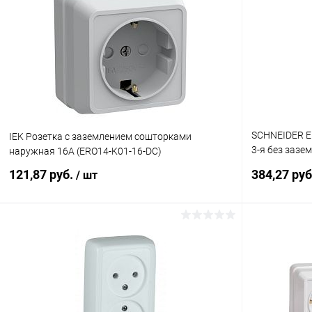
Купить в 1 клик
К сравнению
Купить в 1
В избранное
В наличии
В избранн
SCHNEIDER E
IEK Розетка с заземлением сошторками
3-я без зазе
наружная 16А (ERO14-K01-16-DC)
пластиной, 1
121,87 руб.
384,27 ру
/ шт
В корзину
Купить в 1 клик
К сравнению
Купить в 1
В избранное
В наличии
В избранн