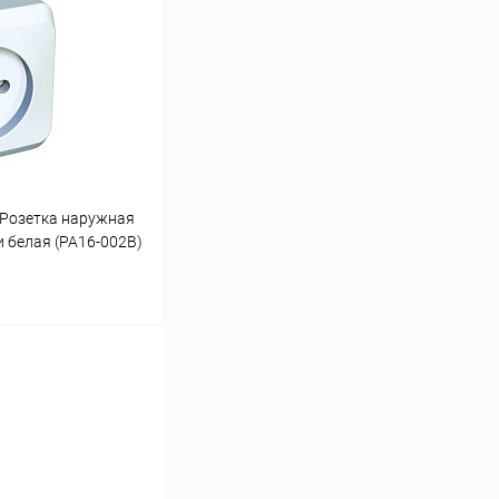
К сравнению
В наличии
Розетка наружная
 белая (PA16-002B)
ину
К сравнению
В наличии