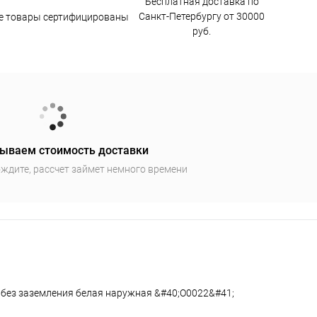
Бесплатная доставка по
Санкт-Петербургу от 30000
е товары сертифицированы
руб.
ываем стоимость доставки
ждите, рассчет займет немного времени
 без заземления белая наружная &#40;О0022&#41;