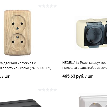
HEGEL Alfa Розетка двухмест
ка двойная наружная с
пылевлагозащитой, с зазе
 пластиной сосна (РА16-143-02)
контактами, открытой уста
б.
465,63 руб.
/ шт
/ шт
кость (РА16-251-01)
В корзину
В корз