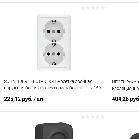
SCHNEIDER ELECTRIC ХИТ Розетка двойная
HEGEL Розет
наружная белая с заземлением без шторок 16А
изоляционной
250В (RA16-238-B)
225,12 руб.
404,28 ру
/ шт
В корзину