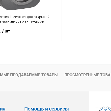
зетка 1-местная для открытой
ез заземления с защитными
А РСш20-2-ХСм сталь матовый
б.
/ шт
-10)
В корзину
 клик
К сравнению
ое
В наличии
МЫЕ ПРОДАВАЕМЫЕ ТОВАРЫ
ПРОСМОТРЕННЫЕ ТОВ
ия
Помощь и сервисы