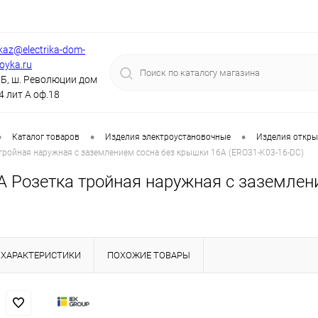
kaz@electrika-dom-
royka.ru
Б, ш. Революции дом
4 лит А оф.18
•
•
•
Каталог товаров
Изделия электроустановочные
Изделия откры
тройная наружная с заземлением сосна без крышки 16А (ERO31-K03-16-DC)
А Розетка тройная наружная с заземлен
)
ХАРАКТЕРИСТИКИ
ПОХОЖИЕ ТОВАРЫ