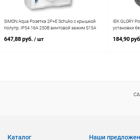
SIMON Aqua Розетка 2Р+Е Schuko с крышкой
IEK GLORY Ро
полупр. IP54 16А 250В винтовой зажим S15A
установки б
белый (1594445-030)
шторками 10
647,88 руб.
184,90 ру
/ шт
(ERH13-K46M
В корзину
Купить в 1 клик
К сравнению
Купить в 1
В избранное
В наличии
В избранн
СА
Каталог
Наши предложен