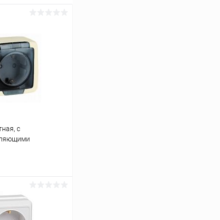
ная, с
мляющими
новки, слоновая
ину