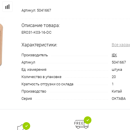
Артикул:
5041667
Описание товара:
ERO31-K03-16-DC
Характеристики:
Все хара
Производитель
IEK
Артикул
5041667
Ед. измерения
штука
Количество в упаковке
20
Кратность отгрузки со склада
1
Производство
Китай
Серия
ОКТАВА