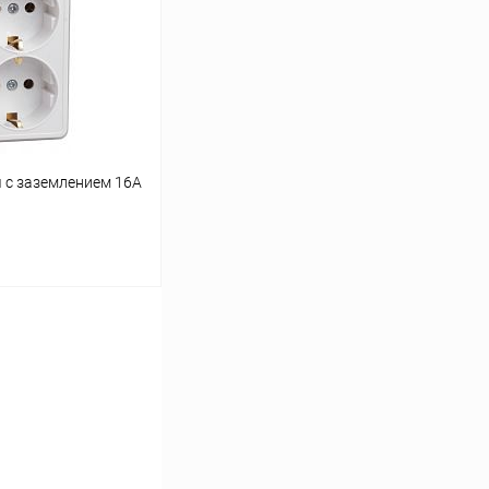
К сравнению
В наличии
я с заземлением 16А
ину
К сравнению
В наличии