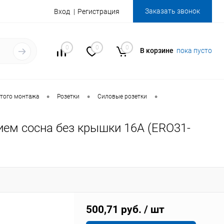
Заказать звонок
Вход
Регистрация
0
0
0
В корзине
пока пусто
•
•
•
того монтажа
Розетки
Силовые розетки
ием сосна без крышки 16А (ERO31-
500,71 руб.
/ шт