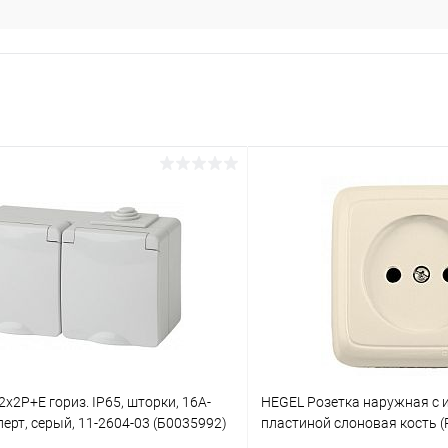
2х2P+E гориз. IP65, шторки, 16A-
HEGEL Розетка наружная с 
перт, серый, 11-2604-03 (Б0035992)
пластиной слоновая кость (