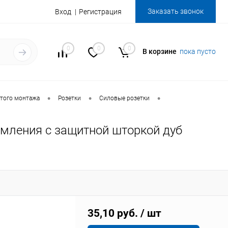
Заказать звонок
Вход
Регистрация
0
0
0
В корзине
пока пусто
•
•
•
того монтажа
Розетки
Силовые розетки
емления с защитной шторкой дуб
35,10 руб.
/ шт