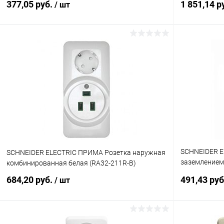
377,05 руб.
1 851,14 р
/ шт
В корзину
Купить в 1 клик
К сравнению
Купить в 1
В избранное
В наличии
В избранн
SCHNEIDER E
SCHNEIDER ELECTRIC ПРИМА Розетка наружная
заземлением 
комбинированная белая (RA32-211R-B)
БЕЖЕВЫЙ (B
684,20 руб.
491,43 ру
/ шт
В корзину