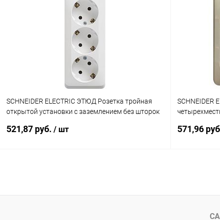
Купить в 1 клик
К сравнению
Купить в 1
В избранное
В наличии
В избранн
SCHNEIDER ELECTRIC ЭТЮД Розетка тройная
SCHNEIDER E
открытой установки с заземлением без шторок
четырехмест
16А 250B, белый (PA16-011B)
шторок 16А 
521,87 руб.
571,96 ру
/ шт
В корзину
Купить в 1 клик
К сравнению
Купить в 1
В избранное
В наличии
В избранн
СА