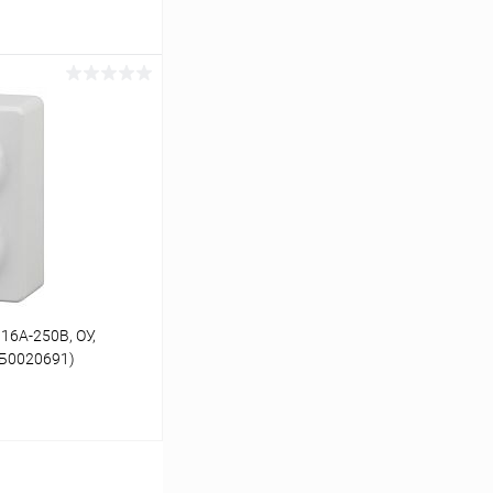
ину
К сравнению
В наличии
16A-250В, ОУ,
(Б0020691)
ину