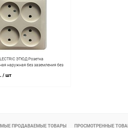
 клик
К сравнению
Купить в 1 клик
ое
В наличии
В избранное
LECTRIC ЭТЮД Розетка
ная наружная без заземления без
250B кремовая (PA16-205K)
б.
/ шт
В корзину
 клик
К сравнению
ое
В наличии
МЫЕ ПРОДАВАЕМЫЕ ТОВАРЫ
ПРОСМОТРЕННЫЕ ТОВ