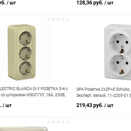
уб.
128,36 руб.
/ шт
/ шт
В корзину
В корз
 клик
К сравнению
Купить в 1 клик
ое
В наличии
В избранное
LECTRIC BLANCA О/У РОЗЕТКА 3-я с
ЭРА Розетка 2х2P+E Schuko, 
со шторками ИЗОЛ.ПЛ.,16А, 250В,
Эксперт, белый, 11-2205-01 
LNRA011317)
б.
219,43 руб.
/ шт
/ шт
В корзину
В корз