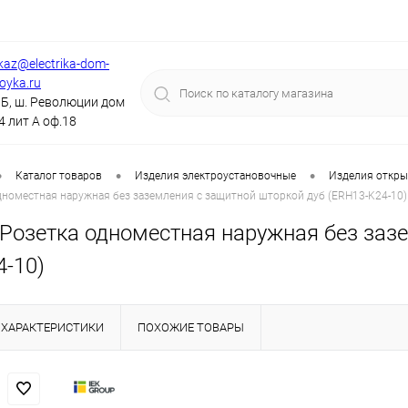
kaz@electrika-dom-
royka.ru
Б, ш. Революции дом
4 лит А оф.18
•
•
•
Каталог товаров
Изделия электроустановочные
Изделия откры
дноместная наружная без заземления с защитной шторкой дуб (ERH13-K24-10)
 Розетка одноместная наружная без заз
4-10)
ХАРАКТЕРИСТИКИ
ПОХОЖИЕ ТОВАРЫ