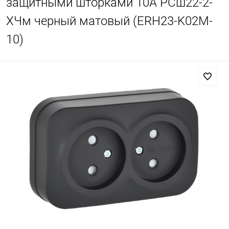
защитными шторками 10А РСш22-2-
ХЧм черный матовый (ERH23-K02M-
10)