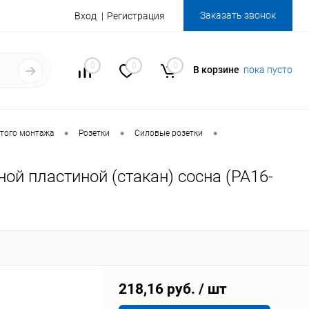
Заказать звонок
Вход
Регистрация
0
0
0
В корзине
пока пусто
•
•
•
того монтажа
Розетки
Силовые розетки
й пластиной (стакан) сосна (РА16-
218,16 руб.
/ шт