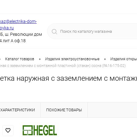
kaz@electrika-dom-
royka.ru
Б, ш. Революции дом
4 лит А оф.18
•
•
•
Каталог товаров
Изделия электроустановочные
Изделия откры
ная с заземлением с монтажной пластиной (стакан) сосна (РА16-175-02)
етка наружная с заземлением с монтажно
ХАРАКТЕРИСТИКИ
ПОХОЖИЕ ТОВАРЫ