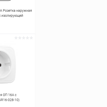
A Розетка наружная
 с изолирующей
й (BLNRA000111)
ину
К сравнению
В наличии
я ОП 16А с
GR16-028-10)