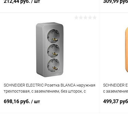
212,44 руб.
309,99 ру
/ шт
В корзину
Купить в 1 клик
К сравнению
Купить в 1
В избранное
В наличии
В избранн
SCHNEIDER ELECTRIC Розетка BLANCA наружная
SCHNEIDER E
трехпостовая, с заземлением, без шторок, с
с заземлением
изолирующей пластиной, 16А, 250В
ясень (BLNR
698,16 руб.
499,37 ру
/ шт
(BLNRA010313)
В корзину