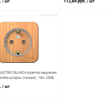
б.
112,84 руб.
/ шт
/ шт
В корзину
В корз
 клик
К сравнению
Купить в 1 клик
ое
В наличии
В избранное
LECTRIC BLANCA розетка наружная
 без шторок, (тонкая) , 16А, 250В,
A110115)
б.
/ шт
В корзину