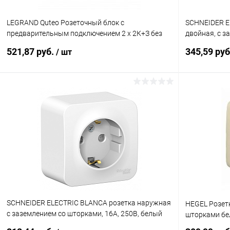
LEGRAND Quteo Розеточный блок с
SCHNEIDER E
предварительным подключением 2 x 2К+З без
двойная, с з
шторок - 16 A - 250 В I (782293)
изолирующей 
521,87 руб.
345,59 ру
/ шт
(BLNRA01121
В корзину
Купить в 1 клик
К сравнению
Купить в 1
В избранное
В наличии
В избранн
SCHNEIDER ELECTRIC BLANCA розетка наружная
HEGEL Розет
с заземлением со шторками, 16А, 250В, белый
шторками бел
(BLNRA011101)