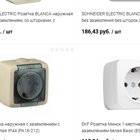
LECTRIC Розетка BLANCA наружная
SCHNEIDER ELECTRIC BLANC
аземлением, со шторками, с
без заземления без шторок
пластиной, 16А, 250В, мо
пластиной, 16А, 250В, белы
б.
186,43 руб.
/ шт
/ шт
2)
В корзину
В корз
 клик
К сравнению
Купить в 1 клик
ое
В наличии
В избранное
ка наружная с заземлением с
EKF Розетка Минск 1-местна
ая IP44 (РА16-212)
заземлением белая Basic (E