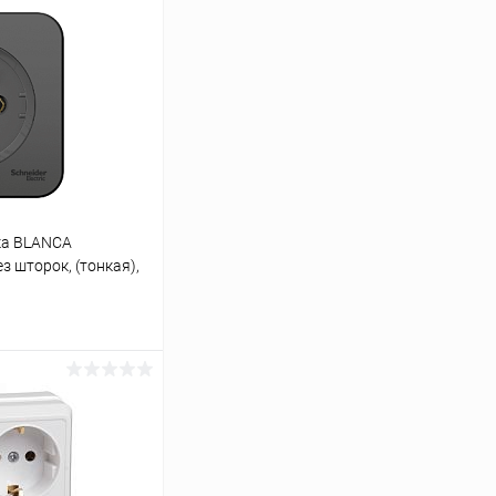
ка BLANCA
з шторок, (тонкая),
А, 250В, ан
ину
К сравнению
В наличии