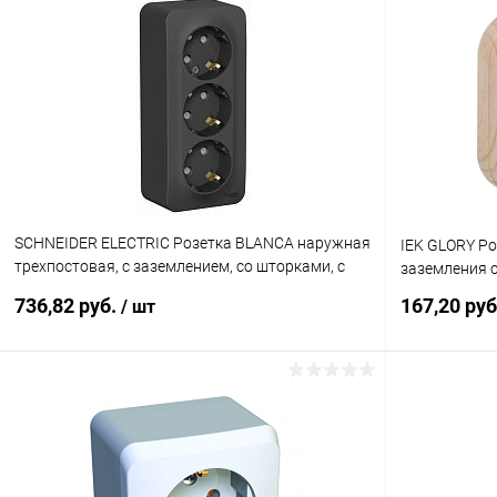
SCHNEIDER ELECTRIC Розетка BLANCA наружная
IEK GLORY Р
трехпостовая, с заземлением, со шторками, с
заземления с
изолирующей пластиной, 16А, 250
736,82 руб.
167,20 ру
/ шт
(BLNRA011316)
В корзину
Купить в 1 клик
К сравнению
Купить в 1
В избранное
В наличии
В избранн