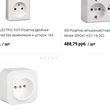
LECTRIC ХИТ Розетка двойная
IEK Розетка четырехместна
лая без заземления и шторок 16А
белая (ERO41-K01-16-DC)
37-B)
б.
488,79 руб.
/ шт
/ шт
В корзину
В корз
 клик
К сравнению
Купить в 1 клик
ое
В наличии
В избранное