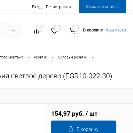
Заказать звонок
Вход
Регистрация
0
0
0
В корзине
пока пусто
•
•
•
того монтажа
Розетки
Силовые розетки
ия светлое дерево (EGR10-022-30)
154,97 руб.
/ шт
В корзину