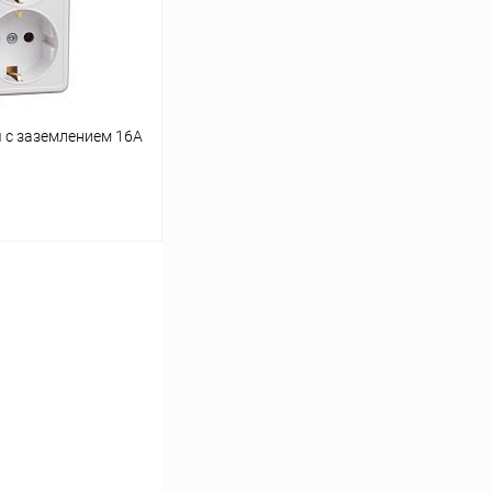
я с заземлением 16А
ину
К сравнению
В наличии