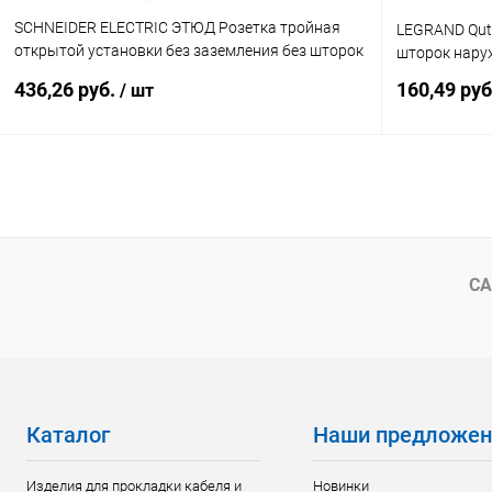
SCHNEIDER ELECTRIC ЭТЮД Розетка тройная
LEGRAND Qute
открытой установки без заземления без шторок
шторок наруж
16А 250B, кремовый (PA16-009K)
436,26 руб.
160,49 ру
/ шт
В корзину
Купить в 1 клик
К сравнению
Купить в 1
В избранное
В наличии
В избранн
СА
Каталог
Наши предложен
Изделия для прокладки кабеля и
Новинки