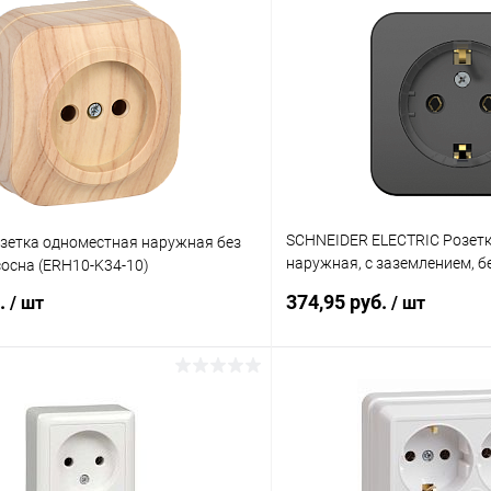
SCHNEIDER ELECTRIC Розет
озетка одноместная наружная без
наружная, с заземлением, бе
осна (ERH10-K34-10)
с изолирующей пластиной 16
б.
374,95 руб.
/ шт
/ шт
(BLNRA110116)
В корзину
В корз
 клик
К сравнению
Купить в 1 клик
ое
В наличии
В избранное