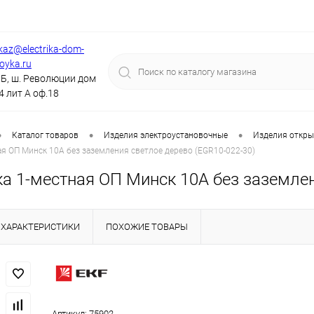
kaz@electrika-dom-
royka.ru
Б, ш. Революции дом
4 лит А оф.18
•
•
•
Каталог товаров
Изделия электроустановочные
Изделия откры
ая ОП Минск 10А без заземления светлое дерево (EGR10-022-30)
а 1-местная ОП Минск 10А без заземлен
ХАРАКТЕРИСТИКИ
ПОХОЖИЕ ТОВАРЫ
Артикул:
75902