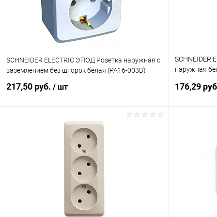
SCHNEIDER E
SCHNEIDER ELECTRIC ЭТЮД Розетка наружная с
наружная бе
заземлением без шторок белая (PA16-003B)
250В (RA16-2
217,50 руб.
176,29 ру
/ шт
В корзину
Купить в 1 клик
К сравнению
Купить в 1
В избранное
В наличии
В избранн