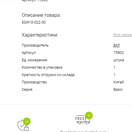
Описание товара:
EGR10-022-30
Характеристики:
Все хара
Производитель
EKF
Артикул
75902
Ед. измерения
штука
Количество в упаковке
1
Кратность отгрузки со склада
1
Производство
Китай
Серия
Basic