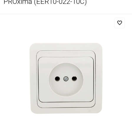
PROxima (EER10-022-10C)