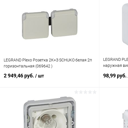
Купить в 1 клик
К сравнению
Купить в 1
В избранное
В наличии
В избранн
LEGRAND PLE
LEGRAND Plexo Розетка 2К+З SCHUKO белая 2п
наружная ви
горизонтальная (069642 )
(069733 )
2 949,46 руб.
98,99 руб.
/ шт
В корзину
Купить в 1 клик
К сравнению
Купить в 1
В избранное
В наличии
В избранн