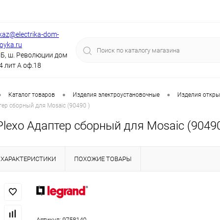
kaz@electrika-dom-
royka.ru
Б, ш. Революции дом
4 лит А оф.18
•
•
•
Каталог товаров
Изделия электроустановочные
Изделия откры
ер сборный для Mosaic (90490 )
exo Адаптер сборный для Mosaic (90490
ХАРАКТЕРИСТИКИ
ПОХОЖИЕ ТОВАРЫ
Артикул:
9758140