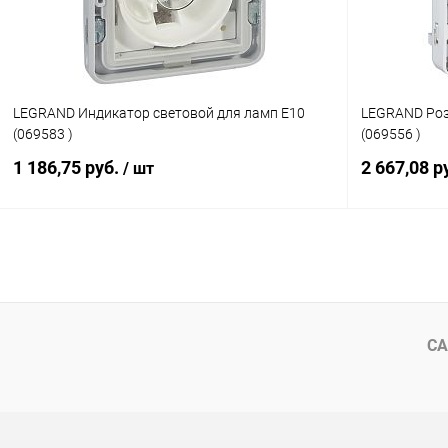
LEGRAND Индикатор световой для ламп E10
LEGRAND Роз
(069583 )
(069556 )
1 186,75 руб.
2 667,08 р
/ шт
Подписаться
Купить в 1 клик
К сравнению
Купить в 1
В избранное
Под заказ
В избранн
СА