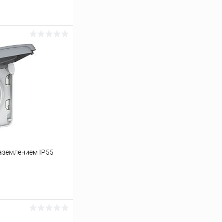
аземлением IP55
ину