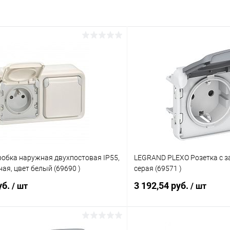
обка наружная двухпостовая IP55,
LEGRAND PLEXO Розетка с з
ая, цвет белый (69690 )
серая (69571 )
уб.
3 192,54 руб.
/ шт
/ шт
В корзину
В корз