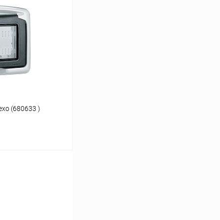
К сравнению
В наличии
xo (680633 )
ину
К сравнению
В наличии