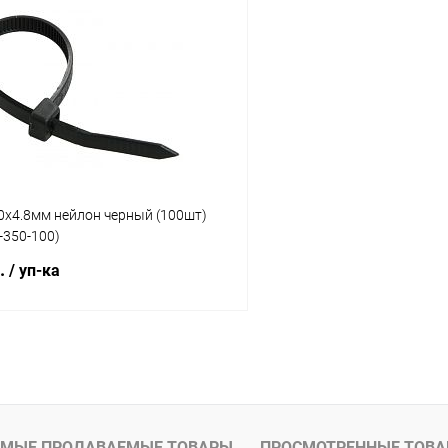
В корзину
В корз
 клик
К сравнению
Купить в 1 клик
ое
В наличии
В избранное
0х4.8мм нейлон черный (100шт)
-350-100)
б.
/ уп-ка
В корзину
 клик
К сравнению
ое
В наличии
МЫЕ ПРОДАВАЕМЫЕ ТОВАРЫ
ПРОСМОТРЕННЫЕ ТОВ