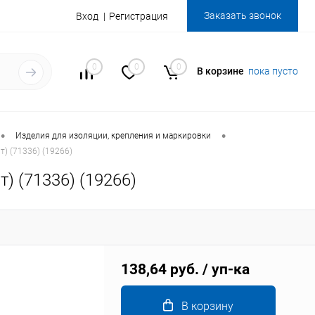
Заказать звонок
Вход
Регистрация
0
0
0
В корзине
пока пусто
•
•
Изделия для изоляции, крепления и маркировки
) (71336) (19266)
) (71336) (19266)
138,64 руб.
/ уп-ка
В корзину