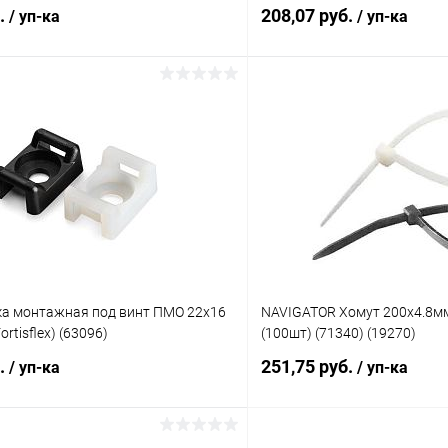
б.
208,07 руб.
/ уп-ка
/ уп-ка
В корзину
В корз
 клик
К сравнению
Купить в 1 клик
ое
В наличии
В избранное
а монтажная под винт ПМО 22х16
NAVIGATOR Хомут 200х4.8м
Fortisflex) (63096)
(100шт) (71340) (19270)
б.
251,75 руб.
/ уп-ка
/ уп-ка