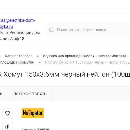
kaz@electrika-dom-
royka.ru
Б, ш. Революции дом
4 лит А оф.18
•
•
Каталог товаров
Изделия для прокладки кабеля и электромонтажа
•
 площадки к хомутам
NAVIGATOR Хомут 150х3.6мм черный нейлон (100шт
 Хомут 150х3.6мм черный нейлон (100шт
КИ
ПОХОЖИЕ ТОВАРЫ
Артикул:
338528