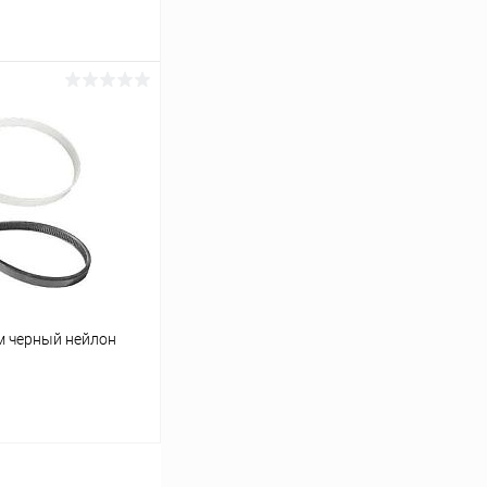
ину
К сравнению
В наличии
м черный нейлон