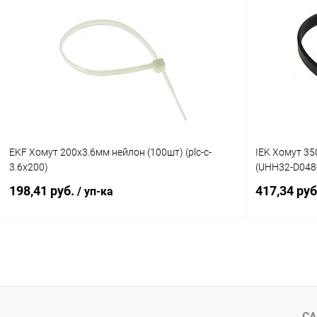
В корзину
Купить в 1 клик
К сравнению
Купить в 1
В избранное
В наличии
В избранн
EKF Хомут 200х3.6мм нейлон (100шт) (plc-c-
IEK Хомут 35
3.6x200)
(UHH32-D048
198,41 руб.
417,34 ру
/ уп-ка
В корзину
Купить в 1 клик
К сравнению
Купить в 1
В избранное
В наличии
В избранн
СА