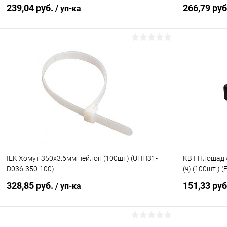
239,04 руб.
266,79 ру
/ уп-ка
В корзину
Купить в 1 клик
К сравнению
Купить в 1
В избранное
В наличии
В избранн
IEK Хомут 350х3.6мм нейлон (100шт) (UHH31-
КВТ Площадк
D036-350-100)
(ч) (100шт.) (
328,85 руб.
151,33 ру
/ уп-ка