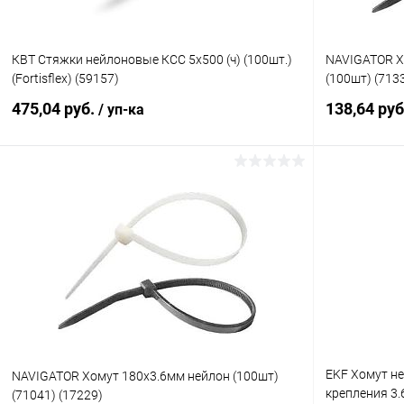
КВТ Стяжки нейлоновые КСС 5х500 (ч) (100шт.)
NAVIGATOR Х
(Fortisflex) (59157)
(100шт) (713
475,04 руб.
138,64 ру
/ уп-ка
В корзину
Купить в 1 клик
К сравнению
Купить в 1
В избранное
В наличии
В избранн
EKF Хомут н
NAVIGATOR Хомут 180х3.6мм нейлон (100шт)
крепления 3.6
(71041) (17229)