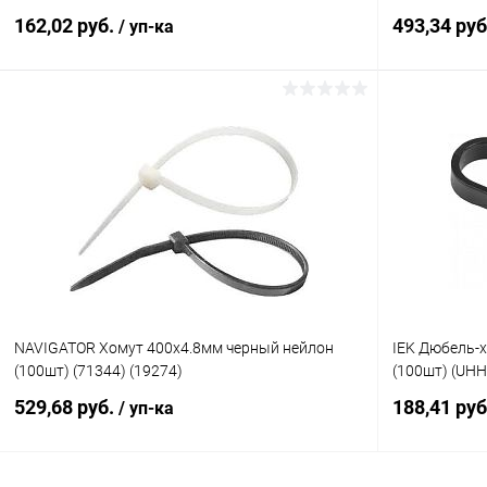
3.6x200)
162,02 руб.
493,34 ру
/ уп-ка
В корзину
Купить в 1 клик
К сравнению
Купить в 1
В избранное
В наличии
В избранн
NAVIGATOR Хомут 400х4.8мм черный нейлон
IEK Дюбель-
(100шт) (71344) (19274)
(100шт) (UHH
529,68 руб.
188,41 ру
/ уп-ка