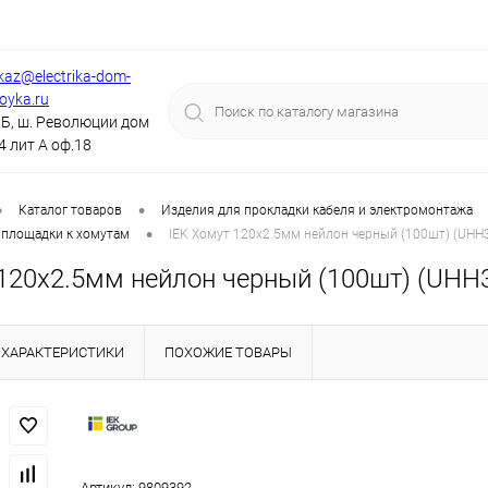
kaz@electrika-dom-
royka.ru
Б, ш. Революции дом
4 лит А оф.18
•
•
Каталог товаров
Изделия для прокладки кабеля и электромонтажа
•
 площадки к хомутам
IEK Хомут 120х2.5мм нейлон черный (100шт) (UHH
 120х2.5мм нейлон черный (100шт) (UHH3
ХАРАКТЕРИСТИКИ
ПОХОЖИЕ ТОВАРЫ
Артикул:
9809392