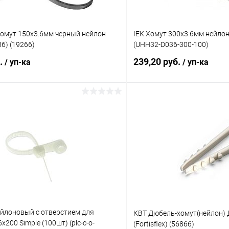
омут 150х3.6мм черный нейлон
IEK Хомут 300х3.6мм нейлон
36) (19266)
(UHH32-D036-300-100)
б.
239,20 руб.
/ уп-ка
/ уп-ка
В корзину
В корз
 клик
К сравнению
Купить в 1 клик
ое
В наличии
В избранное
ейлоновый с отверстием для
КВТ Дюбель-хомут(нейлон) ДХ
х200 Simple (100шт) (plc-c-o-
(Fortisflex) (56866)