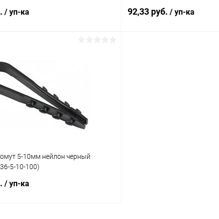
б.
92,33 руб.
/ уп-ка
/ уп-ка
В корзину
В корз
 клик
К сравнению
Купить в 1 клик
ое
В наличии
В избранное
хомут 5-10мм нейлон черный
36-5-10-100)
б.
/ уп-ка