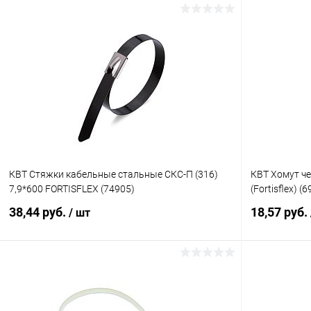
В корзину
Купить в 1 клик
К сравнению
Купить в 1
В избранное
В наличии
В избранн
КВТ Стяжки кабельные стальные СКС-П (316)
КВТ Хомут че
7,9*600 FORTISFLEX (74905)
(Fortisflex) (
38,44 руб.
18,57 руб.
/ шт
В корзину
Купить в 1 клик
К сравнению
Купить в 1