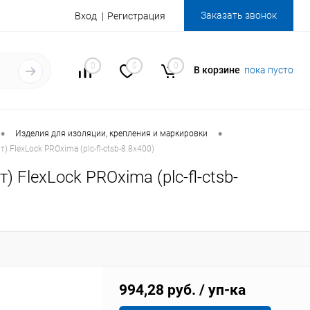
Заказать звонок
Вход
Регистрация
0
0
0
В корзине
пока пусто
•
•
Изделия для изоляции, крепления и маркировки
 FlexLock PROxima (plc-fl-ctsb-8.8x400)
 FlexLock PROxima (plc-fl-ctsb-
994,28 руб.
/ уп-ка