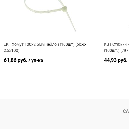
В избранное
В наличии
В избранн
EKF Хомут 100х2.5мм нейлон (100шт) (plc-c-
КВТ Стяжки 
2.5x100)
(100шт.) (797
61,86 руб.
44,93 руб.
/ уп-ка
В корзину
Купить в 1 клик
К сравнению
Купить в 1
В избранное
В наличии
В избранн
СА