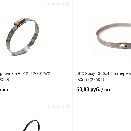
В корзину
В корз
 клик
К сравнению
Купить в 1 клик
ое
В наличии
В избранное
рвячный PL-12 (12-20)/W2
DKC Хомут 300х4.6 из нерж
69009)
(50шт) (27606)
60,88 руб.
/ шт
/ шт
В корзину
В корз
 клик
К сравнению
Купить в 1 клик