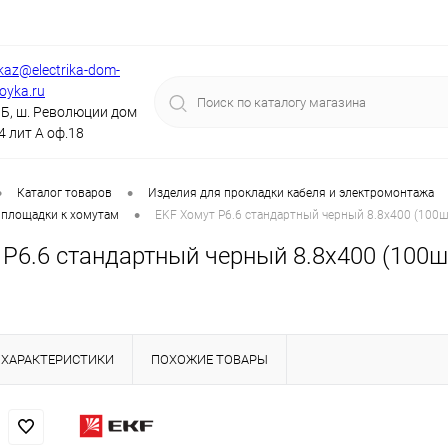
kaz@electrika-dom-
royka.ru
Б, ш. Революции дом
4 лит А оф.18
•
•
Каталог товаров
Изделия для прокладки кабеля и электромонтажа
•
 площадки к хомутам
EKF Хомут P6.6 стандартный черный 8.8x400 (100шт)
P6.6 стандартный черный 8.8x400 (100шт)
ХАРАКТЕРИСТИКИ
ПОХОЖИЕ ТОВАРЫ