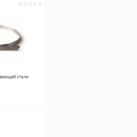
ину
К сравнению
В наличии
авеющей стали
ину
К сравнению