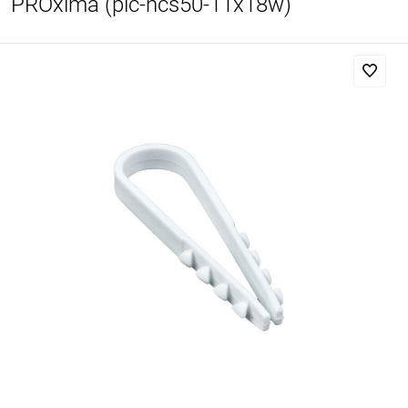
PROxima (plc-ncs50-11x18w)