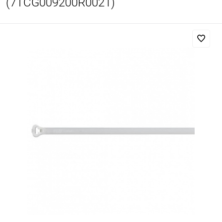
(7TCG009200R0021)