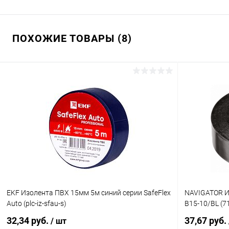
ПОХОЖИЕ ТОВАРЫ (8)
EKF Изолента ПВХ 15мм 5м синий серии SafeFlex
NAVIGATOR И
Auto (plc-iz-sfau-s)
B15-10/BL (7
32,34 руб.
37,67 руб.
/ шт