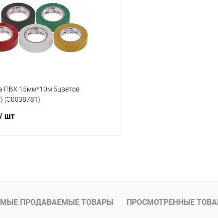
 клик
К сравнению
Купить в 1 клик
ое
В наличии
В избранное
а ПВХ 15мм*10м 5цветов
) (C0038781)
/ шт
В корзину
 клик
К сравнению
ое
В наличии
МЫЕ ПРОДАВАЕМЫЕ ТОВАРЫ
ПРОСМОТРЕННЫЕ ТОВ