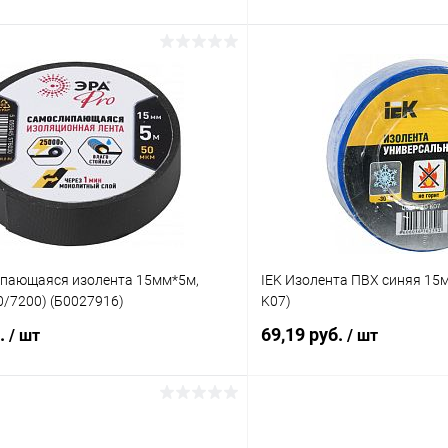
В корзину
В корз
 клик
К сравнению
Купить в 1 клик
ое
В наличии
В избранное
пающаяся изолента 15мм*5м,
IEK Изолента ПВХ синяя 15м
0/7200) (Б0027916)
K07)
б.
69,19 руб.
/ шт
/ шт
В корзину
В корз