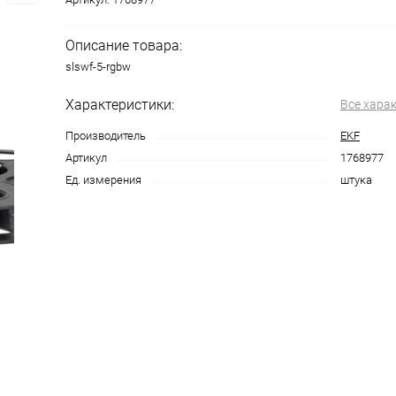
Описание товара:
slswf-5-rgbw
Характеристики:
Все хара
Производитель
EKF
Артикул
1768977
Ед. измерения
штука