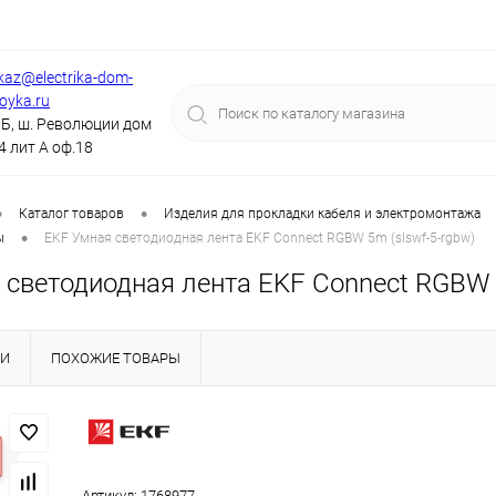
kaz@electrika-dom-
royka.ru
Б, ш. Революции дом
4 лит А оф.18
•
•
Каталог товаров
Изделия для прокладки кабеля и электромонтажа
•
ы
EKF Умная светодиодная лента EKF Connect RGBW 5m (slswf-5-rgbw)
 светодиодная лента EKF Connect RGBW 5
КИ
ПОХОЖИЕ ТОВАРЫ
Артикул:
1768977