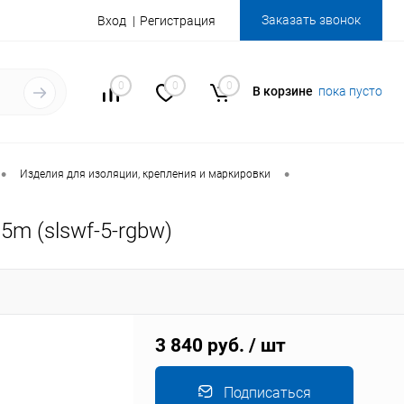
Заказать звонок
Вход
Регистрация
0
0
0
В корзине
пока пусто
•
•
Изделия для изоляции, крепления и маркировки
m (slswf-5-rgbw)
3 840 руб.
/ шт
Подписаться