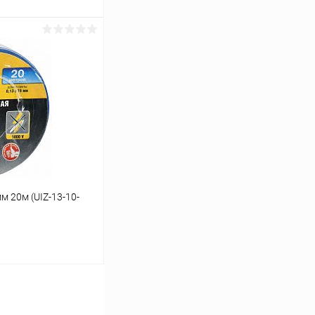
ину
К сравнению
В наличии
м 20м (UIZ-13-10-
ину