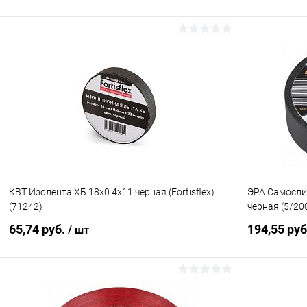
В корзину
Купить в 1 клик
К сравнению
Купить в 1
В избранное
В наличии
В избранн
КВТ Изолента ХБ 18х0.4х11 черная (Fortisflex)
ЭРА Самосли
(71242)
черная (5/20
65,74 руб.
194,55 ру
/ шт
В корзину