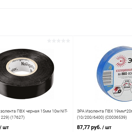
золента ПВХ черная 15мм 10м NIT-
ЭРА Изолента ПВХ 19мм*20
1229) (17627)
(10/200/6400) (C0036539)
87,77 руб.
/ шт
/ шт