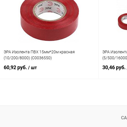
Купить в 1 клик
К сравнению
Купить в 1
В избранное
В наличии
В избранн
ЭРА Изолента ПВХ 15мм*20м красная
ЭРА Изолент
(10/200/8000) (C0036550)
(5/500/16000
60,92 руб.
30,46 руб.
/ шт
В корзину
Купить в 1 клик
К сравнению
Купить в 1
В избранное
В наличии
В избранн
СА