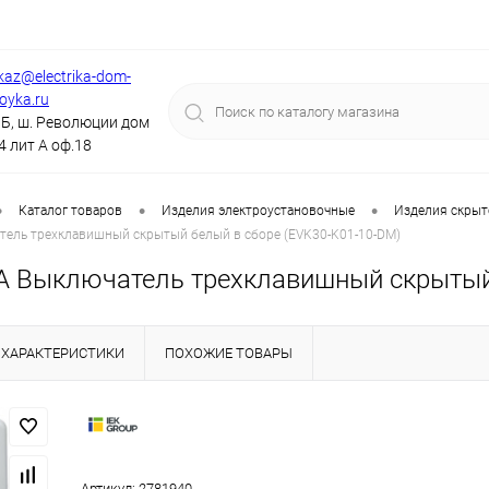
kaz@electrika-dom-
royka.ru
Б, ш. Революции дом
4 лит А оф.18
•
•
•
Каталог товаров
Изделия электроустановочные
Изделия скрыт
тель трехклавишный скрытый белый в сборе (EVK30-K01-10-DM)
А Выключатель трехклавишный скрытый 
ХАРАКТЕРИСТИКИ
ПОХОЖИЕ ТОВАРЫ
Артикул:
2781940