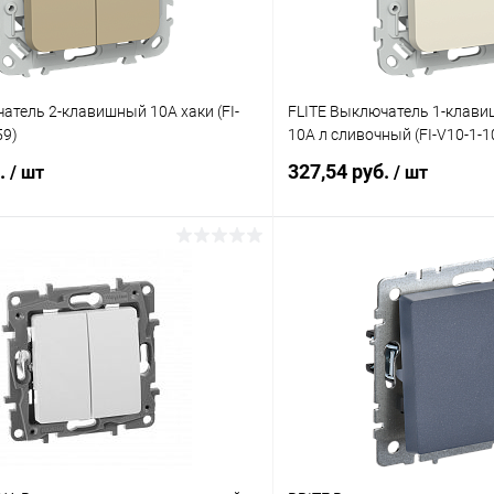
атель 2-клавишный 10А хаки (FI-
FLITE Выключатель 1-клави
59)
10А л сливочный (FI-V10-1-1
б.
327,54 руб.
/ шт
/ шт
В корзину
В корз
 клик
К сравнению
Купить в 1 клик
ое
В наличии
В избранное