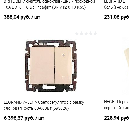
BRITE Выключатель одноклавишный проходной
LEGRAND ETI
10А ВС10-1-6-БрГ графит (BR-V12-0-10-K53)
белый на бе
388,04 руб.
231,06 ру
/ шт
В корзину
Купить в 1 клик
К сравнению
Купить в 1
В избранное
В наличии
В избранн
HEGEL Перек
LEGRAND VALENA Светорегулятор в рамку
скрытый с и
слоновая кость 60-600Вт (695629)
(ВС10-362-01
6 396,37 руб.
228,94 ру
/ шт