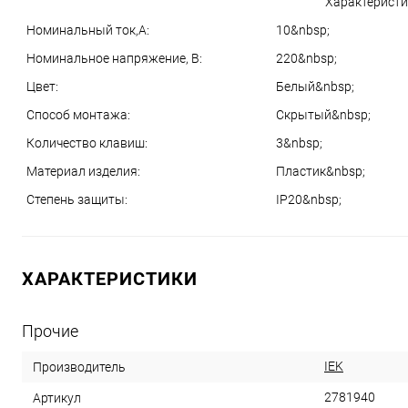
Характеристи
Номинальный ток,А:
10&nbsp;
Номинальное напряжение, В:
220&nbsp;
Цвет:
Белый&nbsp;
Способ монтажа:
Скрытый&nbsp;
Количество клавиш:
3&nbsp;
Материал изделия:
Пластик&nbsp;
Степень защиты:
IP20&nbsp;
ХАРАКТЕРИСТИКИ
Прочие
IEK
Производитель
2781940
Артикул