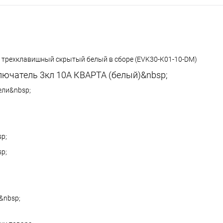
трехклавишный скрытый белый в сборе (EVK30-K01-10-DM)
лючатель 3кл 10А КВАРТА (белый)&nbsp;
ели&nbsp;
p;
p;
&nbsp;