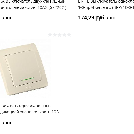
KA Выключатель двухклавишный
BRITE Выключатель однокл
звинтовые зажимы 10АХ (672202 )
1-0-БрМ маренго (BR-V10-0-
б.
174,29 руб.
/ шт
/ шт
В корзину
В корз
 клик
К сравнению
Купить в 1 клик
ое
В наличии
В избранное
лючатель одноклавишный
ндикацией слоновая кость 10А
)
б.
/ шт