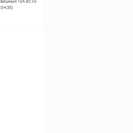
авишный 10А ВС10-
10-K35)
ину
К сравнению
В наличии