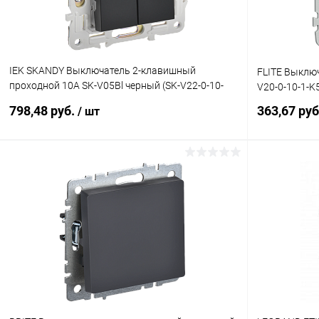
IEK SKANDY Выключатель 2-клавишный
FLITE Выключ
проходной 10А SK-V05Bl черный (SK-V22-0-10-
V20-0-10-1-K
K02)
798,48 руб.
363,67 ру
/ шт
В корзину
Купить в 1 клик
К сравнению
Купить в 1
В избранное
В наличии
В избранн