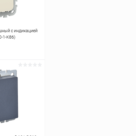
шный с индикацией
0-1-K86)
ину
К сравнению
В наличии